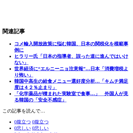
関連記事
コメ輸入開放政策に悩む韓国、日本の関税化を模範事
例に
ヒラリー氏「日本の指導者、誤った道に進んではいけ
ない」
世界経済に“エルニーニョ注意報”…日本「消費増税よ
り怖い」
韓国中高生の給食メニュー選好度分析…「キムチ満足
度は４２％止まり」
「化学薬品が積まれた実験室で食事…」 外国人が見
る韓国の「安全不感症」
この記事を読んで…
0
腹立つ
0
腹立つ
0
悲しい
0
悲しい