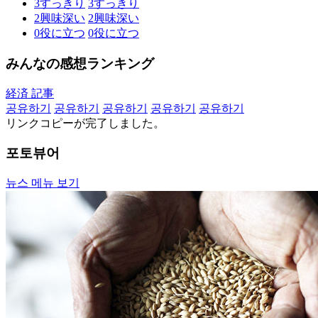
3
すっきり
3
すっきり
2
興味深い
2
興味深い
0
役に立つ
0
役に立つ
みんなの感想ランキング
経済 記事
공유하기
공유하기
공유하기
공유하기
공유하기
リンクコピーが完了しました。
포토뷰어
뉴스 메뉴 보기