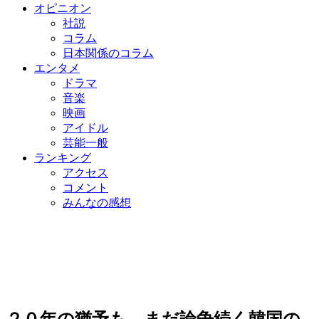
オピニオン
社説
コラム
日本関係のコラム
エンタメ
ドラマ
音楽
映画
アイドル
芸能一般
ランキング
アクセス
コメント
みんなの感想
２０年の猶予も…まだ論争続く韓国の