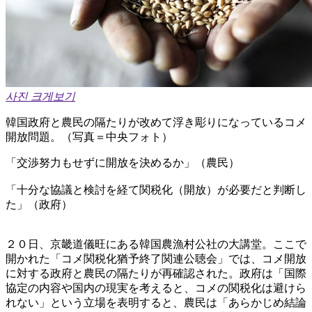
사진 크게보기
韓国政府と農民の隔たりが改めて浮き彫りになっているコメ
開放問題。（写真＝中央フォト）
「交渉努力もせずに開放を決めるか」（農民）
「十分な協議と検討を経て関税化（開放）が必要だと判断し
た」（政府）
２０日、京畿道儀旺にある韓国農漁村公社の大講堂。ここで
開かれた「コメ関税化猶予終了関連公聴会」では、コメ開放
に対する政府と農民の隔たりが再確認された。政府は「国際
協定の内容や国内の現実を考えると、コメの関税化は避けら
れない」という立場を表明すると、農民は「あらかじめ結論