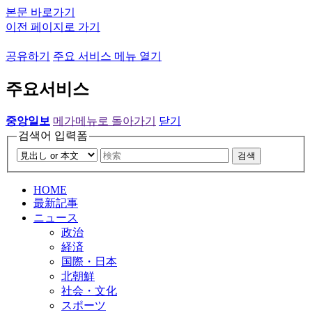
본문 바로가기
이전 페이지로 가기
공유하기
주요 서비스 메뉴 열기
주요서비스
중앙일보
메가메뉴로 돌아가기
닫기
검색어 입력폼
검색
HOME
最新記事
ニュース
政治
経済
国際・日本
北朝鮮
社会・文化
スポーツ