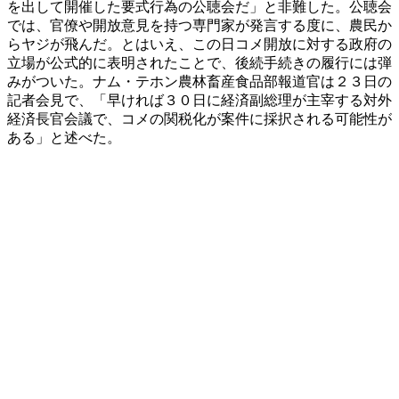
を出して開催した要式行為の公聴会だ」と非難した。公聴会
では、官僚や開放意見を持つ専門家が発言する度に、農民か
らヤジが飛んだ。とはいえ、この日コメ開放に対する政府の
立場が公式的に表明されたことで、後続手続きの履行には弾
みがついた。ナム・テホン農林畜産食品部報道官は２３日の
記者会見で、「早ければ３０日に経済副総理が主宰する対外
経済長官会議で、コメの関税化が案件に採択される可能性が
ある」と述べた。