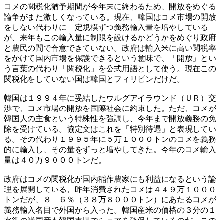
コメの関税化猶予期間が今年末に終わるため、開放をめぐる
論争がまた激しくなっている。現在、韓国はコメ市場の開放
をしない代わりに一定規模ずつ義務輸入量を増やしている
が、来年もこの輸入量に制限を設けるかどうかをめぐり政府
と農民の間で合意できていない。政府は輸入米に高い関税率
をかけて国内市場を保護できるという意味で、「開放」とい
う言葉の代わり「関税化」を公式用語として使う。現在この
関税化をしていない国は韓国とフィリピンだけだ。
韓国は１９９４年に妥結したウルグアイラウンド（ＵＲ）交
渉で、コメ市場の開放を国際社会に約束した。ただ、コメが
韓国人の主食という特殊性を強調し、今年まで開放義務の免
除を受けている。協定文はこれを「特別待遇」と表現してい
る。その代わり１９９５年に５万１０００トンのコメを義務
的に輸入し、その量をずっと増やしてきた。今年のコメ輸入
量は４０万９０００トンだ。
政府はコメの関税化が国内稲作農家にも利益になるという論
理を展開している。昨年消費されたコメは４４９万１０００
トンだが、８．６％（３８万８０００トン）にあたるコメが
義務輸入名目で外国から入った。韓国産米の価格の３分の１