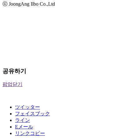
ⓒ JoongAng Ilbo Co.,Ltd
공유하기
팝업닫기
ツイッター
フェイスブック
ライン
Eメール
リンクコピー