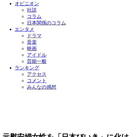
オピニオン
社説
コラム
日本関係のコラム
エンタメ
ドラマ
音楽
映画
アイドル
芸能一般
ランキング
アクセス
コメント
みんなの感想
元慰安婦女性を「日本びいき」に化け