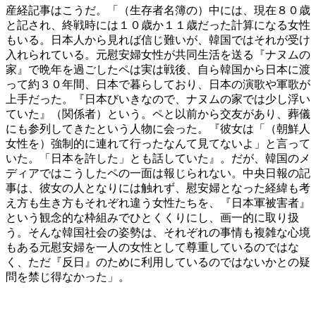
産経記事はこうだ。「（生存者名簿の）中には、現在８０歳
と記され、終戦時には１０歳か１１歳だった計算になる女性
もいる。日本人から見れば信じ難いが、韓国ではそれが受け
入れられている。元慰安婦女性が共同生活を送る『ナヌムの
家』で晩年を過ごしたペは実は戦後、自ら韓国から日本に渡
って約３０年間、日本で暮らしており、日本の演歌や軍歌が
上手だった。『日本びいきなので、ナヌムの家では少し浮い
ていた』（関係者）という。ペと以前から交友があり、葬儀
にも参列してきたという人物に会った。『彼女は「（朝鮮人
女性を）強制的に連れて行ったなんて見てないよ」と言って
いた。「日本を許した」とも話していた』。だが、韓国のメ
ディアではこうしたペの一面は報じられない。中央日報の記
事は、彼女の人となりには触れず、慰安婦となった経緯も考
え方も生き方もそれぞれ違う女性たちを、『日本軍被害者』
という観念的な枠組みでひとくくりにし、画一的に取り扱
う。そんな韓国社会の姿勢は、それぞれの事情も複雑な心境
もある元慰安婦を一人の女性として尊重しているのではな
く、ただ『反日』のために利用しているのではないかとの疑
問を禁じ得なかった」。