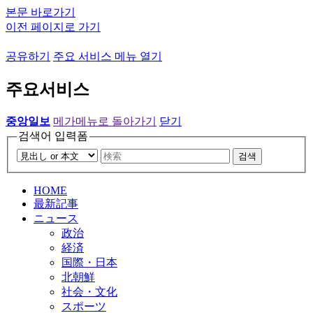
본문 바로가기
이전 페이지로 가기
공유하기
주요 서비스 메뉴 열기
주요서비스
중앙일보
메가메뉴로 돌아가기
닫기
검색어 입력폼
검색
HOME
最新記事
ニュース
政治
経済
国際・日本
北朝鮮
社会・文化
スポーツ