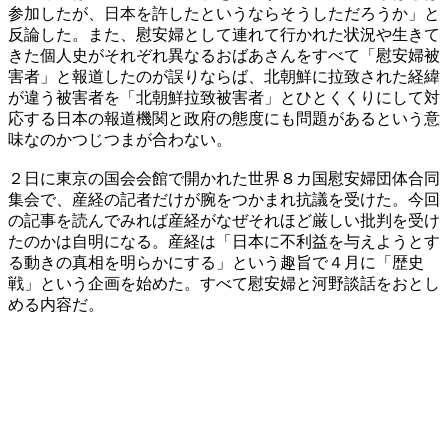
参加したが、日本を許したというならそうしただろうか」と
反論した。また、慰安婦として連れて行かれた状況や生きて
きた個人史がそれぞれ異なるおばあさんをすべて「慰安婦被
害者」と報道したのが誤りならば、北朝鮮に拉致された経緯
が違う被害者を「北朝鮮拉致被害者」とひとくくりにして対
応する日本の報道機関と政府の態度にも問題があるという意
味なのかつじつまが合わない。
２日に東京の国会会館で開かれた世界８カ国慰安婦団体合同
集会で、産経の記者だけが腕をつかまれ抗議を受けた。今回
の記事を読んでみれば産経がなぜそれほど厳しい批判を受け
たのかは自明になる。産経は「日本に不利益を与えようとす
る動きの真相を明らかにする」という趣旨で４月に「歴史
戦」という企画を始めた。すべて慰安婦と河野談話をおとし
める内容だ。