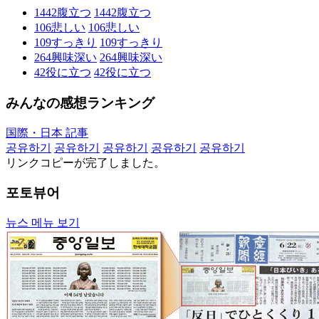
1442
腹立つ
1442
腹立つ
106
悲しい
106
悲しい
109
すっきり
109
すっきり
264
興味深い
264
興味深い
42
役に立つ
42
役に立つ
みんなの感想ランキング
国際・日本 記事
공유하기
공유하기
공유하기
공유하기
공유하기
リンクコピーが完了しました。
포토뷰어
뉴스 메뉴 보기