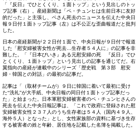
「『反日』でひとくくり、１面トップ」という見出しのトッ
プ記事（右）。産経新聞は「ペ・チュンヒは生前日本に友好
的だった」と主張し、ペさん死去のニュースを伝えた中央日
報９日付１面トップ記事（左）は不公正な歪曲報道だと批判
した。
日本の産経新聞が２２日付１面で、中央日報が９日付で報道
した「慰安婦被害女性が死去…生存者５４人に」の記事を非
難した。「『日本びいき』ある元慰安婦の死 『反日』でひ
とくくり、１面トップ」という見出しの記事を通じてだ。右
翼指向の産経が連載中のシリーズ「歴史戦 第３部 慰安
婦・韓国との対話」の最初の記事だ。
記事は「（取材チームが）９日に韓国に着いて最初に受け
た“洗礼”が大手紙、中央日報の同日付１面トップ記事だっ
た」と始まった。日本軍慰安婦被害者のペ・チュンヒさんの
死去を伝えた中央日報記事は、「これで政府に登録された慰
安婦被害女性２３７人のうち生存者は５４人（国内４９人、
海外５人）となった」とし、女性家族部の資料に基づき生存
する被害者の姓と年齢、居住地を記載した名簿を掲載した。