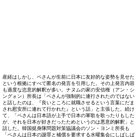
産経はしかし、ペさんが生前に日本に友好的な姿勢を見せた
という根拠にすべて匿名の発言を引用した。その上発言内容
も過度な恣意的解釈が多い。ナヌムの家の安信権（アン・シ
ングォン）所長は「ペさんが強制的に連行されたのではない
と話したのは、『良いところに就職させるという言葉にだま
され慰安所に連れて行かれた』という話」と主張した。続け
て、「ペさんは日本語が上手で日本の軍歌を歌ったりもした
が、それを日本が好きだったためというのは悪意的解釈」と
話した。韓国挺身隊問題対策協議会のソン・ヨンミ所長も
「ペさんは日本の謝罪と補償を要求する水曜集会にしばしば