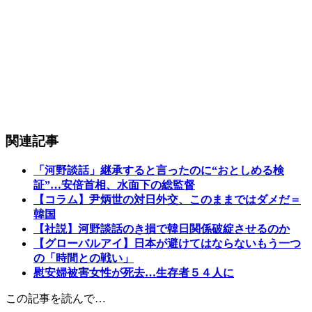
関連記事
「河野談話」継承すると言ったのに“おとしめる検
証”…安倍首相、水面下の総監督
【コラム】尹炳世の対日外交、このままではダメだ＝
韓国
【社説】河野談話のき損で韓日関係破綻させるのか
【グローバルアイ】日本が避けてはならないもう一つ
の「時間との戦い」
慰安婦被害女性が死去…生存者５４人に
この記事を読んで…