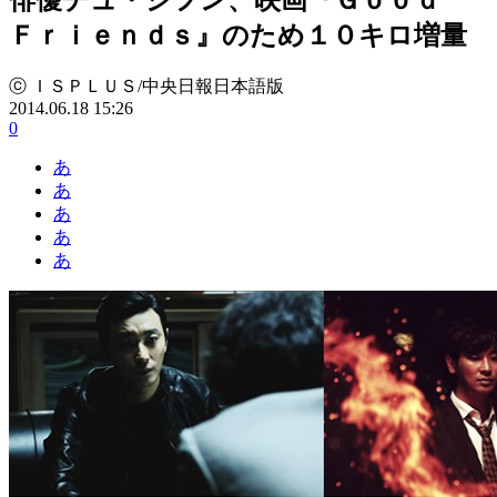
Ｆｒｉｅｎｄｓ』のため１０キロ増量
ⓒ ＩＳＰＬＵＳ/中央日報日本語版
2014.06.18 15:26
0
あ
あ
あ
あ
あ