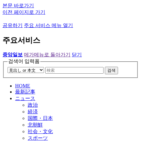
본문 바로가기
이전 페이지로 가기
공유하기
주요 서비스 메뉴 열기
주요서비스
중앙일보
메가메뉴로 돌아가기
닫기
검색어 입력폼
검색
HOME
最新記事
ニュース
政治
経済
国際・日本
北朝鮮
社会・文化
スポーツ