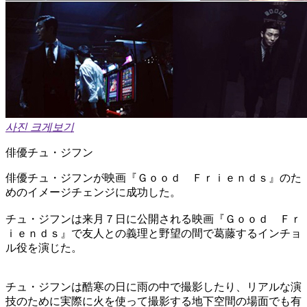
사진 크게보기
俳優チュ・ジフン
俳優チュ・ジフンが映画『Ｇｏｏｄ Ｆｒｉｅｎｄｓ』のた
めのイメージチェンジに成功した。
チュ・ジフンは来月７日に公開される映画『Ｇｏｏｄ Ｆｒ
ｉｅｎｄｓ』で友人との義理と野望の間で葛藤するインチョ
ル役を演じた。
チュ・ジフンは酷寒の日に雨の中で撮影したり、リアルな演
技のために実際に火を使って撮影する地下空間の場面でも有