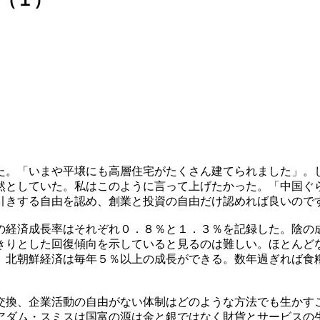
た。「いまや平壌にも高層住宅がたくさん建てられました」。
然としていた。私はこのように言って上げたかった。「中国ぐ
引きする自由を認め、創業と投資の自由だけ認めれば良いので
の経済成長率はそれぞれ０．８％と１．３％を記録した。陰の
きりとした回復傾向を示していると見るのは難しい。ほとんど
、北朝鮮経済は毎年５％以上の成長ができる。数年過ぎれば食
交換、企業活動の自由がない体制はどのような方法でも生かす
アダム・スミスは国富の源は金と銀ではなく財貨とサービスの