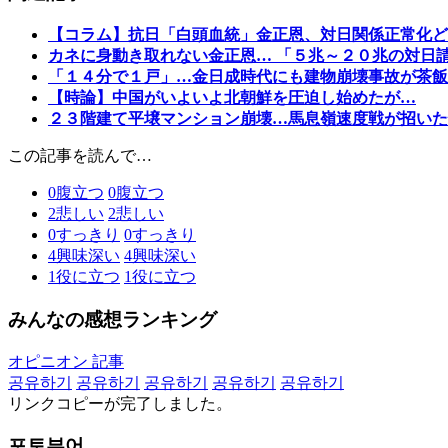
【コラム】抗日「白頭血統」金正恩、対日関係正常化ど
カネに身動き取れない金正恩… 「５兆～２０兆の対日
「１４分で１戸」…金日成時代にも建物崩壊事故が茶飯
【時論】中国がいよいよ北朝鮮を圧迫し始めたが…
２３階建て平壌マンション崩壊…馬息嶺速度戦が招いた
この記事を読んで…
0
腹立つ
0
腹立つ
2
悲しい
2
悲しい
0
すっきり
0
すっきり
4
興味深い
4
興味深い
1
役に立つ
1
役に立つ
みんなの感想ランキング
オピニオン 記事
공유하기
공유하기
공유하기
공유하기
공유하기
リンクコピーが完了しました。
포토뷰어