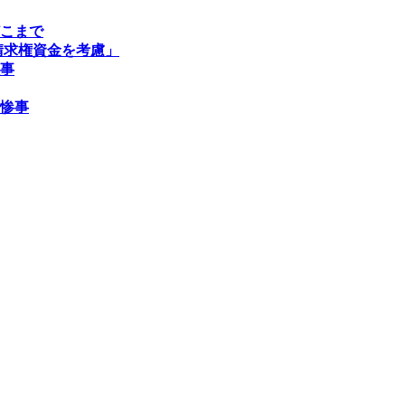
こまで
請求権資金を考慮」
事
惨事