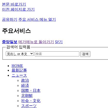
본문 바로가기
이전 페이지로 가기
공유하기
주요 서비스 메뉴 열기
주요서비스
중앙일보
메가메뉴로 돌아가기
닫기
검색어 입력폼
검색
HOME
最新記事
ニュース
政治
経済
国際・日本
北朝鮮
社会・文化
スポーツ