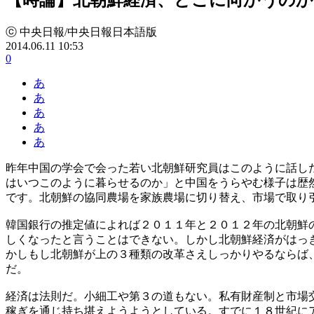
ⓒ 中央日報/中央日報日本語版
2014.06.11 10:53
0
あ
あ
あ
あ
あ
昨年中国の学会で会った若い北朝鮮研究員はこのように話し
はいつこのように暮らせるのか」と中国をうらやむ様子は歴
です。北朝鮮の協同農場を家族農場に切り替え、市場で取り
韓国銀行の推定値によれば２０１１年と２０１２年の北朝鮮
しくなったと言うことはできない。しかし北朝鮮経済がはっ
かしもし北朝鮮が上の３種類の改革さえしっかりやるならば
だ。
経済は法則だ。小細工や第３の道もない。私有財産制と市場
稼ぎを通じ持ち堪えようようとしている。すでに１８世紀に