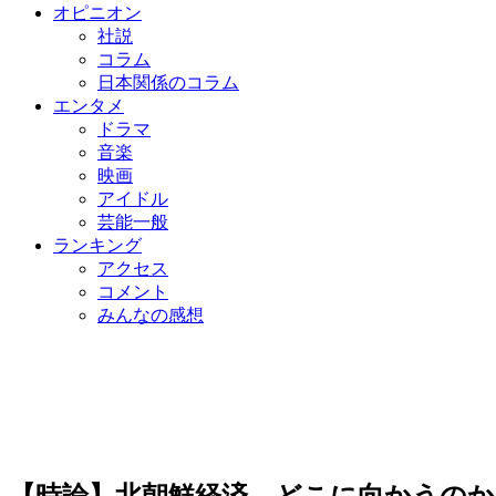
オピニオン
社説
コラム
日本関係のコラム
エンタメ
ドラマ
音楽
映画
アイドル
芸能一般
ランキング
アクセス
コメント
みんなの感想
【時論】北朝鮮経済、どこに向かうのか