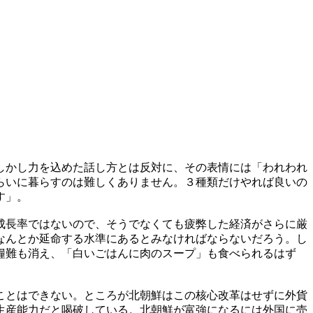
しかし力を込めた話し方とは反対に、その表情には「われわれ
らいに暮らすのは難しくありません。３種類だけやれば良いの
す」。
成長率ではないので、そうでなくても疲弊した経済がさらに厳
なんとか延命する水準にあるとみなければならないだろう。し
糧難も消え、「白いごはんに肉のスープ」も食べられるはず
ことはできない。ところが北朝鮮はこの核心改革はせずに外貨
生産能力だと喝破している。北朝鮮が富強になるには外国に売