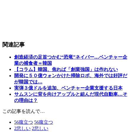
関連記事
創造経済の足首つかむ“恐竜”ネイバー…ベンチャー企
業の捕食者＝韓国
【コラム】韓国、焦れば「創業強国」は作れない
開発に５０億ウォンかけた掃除ロボ、海外では好評だ
が韓国では…
実弾３億ドルを追加、ベンチャー企業支援する日本
サムスンに背を向けアップルと組んだ現代自動車…そ
の理由は？
この記事を読んで…
56
腹立つ
56
腹立つ
2
悲しい
2
悲しい