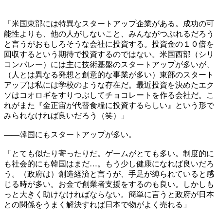
「米国東部には特異なスタートアップ企業がある。成功の可
能性よりも、他の人がしないこと、みんながつぶれるだろう
と言うがおもしろそうな会社に投資する。投資金の１０倍を
回収するという期待で投資するのではない。米国西部（シリ
コンバレー）には主に技術基盤のスタートアップが多いが、
（人とは異なる発想と創意的な事業が多い）東部のスタート
アップは私には学校のような存在だ。最近投資を決めたエク
ソはコオロギをすりつぶしてチョコレートを作る会社だ。こ
れがまた『金正宙が代替食糧に投資するらしい』という形で
みられなければ良いだろう（笑）」
――韓国にもスタートアップが多い。
「とても似たり寄ったりだ。ゲームがとても多い。制度的に
も社会的にも韓国はまだ…。もう少し健康になれば良いだろ
う。（政府は）創造経済と言うが、手足が縛られていると感
じる時が多い。お金で創業者支援をするのも良い。しかしも
っと大きく助けなければならない。簡単に言うと政府が日本
との関係をうまく解決すれば日本で物がよく売れる」