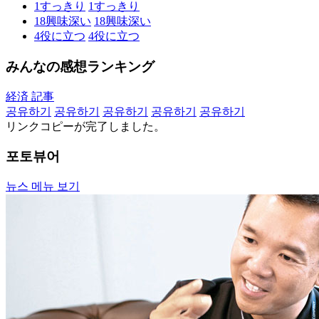
1
すっきり
1
すっきり
18
興味深い
18
興味深い
4
役に立つ
4
役に立つ
みんなの感想ランキング
経済 記事
공유하기
공유하기
공유하기
공유하기
공유하기
リンクコピーが完了しました。
포토뷰어
뉴스 메뉴 보기