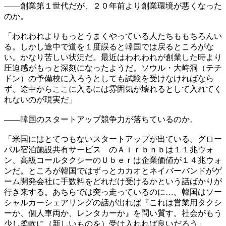
――創業第１世代だが、２０年前より創業環境が悪くなった
のか。
「われわれよりもっとうまくやっている人たちももちろんい
る。しかし途中で道を１度誤ると韓国では戻るところがな
い。かなり苦しい状況だ。最近はわれわれが創業した時より
圧迫感がもっと深刻になったようだ。ソウル・大峙洞（テチ
ドン）の予備校に入ろうとしても試験を受けなければなら
ず、途中からここに入るには雰囲気が壊れるとして入れてく
れないのが現実だ」
――韓国のスタートアップ競争力が落ちているのか。
「米国にはとてつもないスタートアップが出ている。グロー
バル宿泊施設共有サービス のＡｉｒｂｎｂは１１兆ウォ
ン、高級コールタクシーのＵｂｅｒは企業価値が１４兆ウォ
ンだ。ところが韓国ではずっとカカオとネイバーバンドがゲ
ーム開発会社に手数料をどれだけ受けるかという話ばかりが
行き来する。あちらでは突っ走っているのに…。韓国はソー
シャルカーシェアリングの話が出れば『これは営業用タクシ
ーか、個人車両か、レンタカーか』を問い質す。社会がもう
少し柔軟に（新しいものを）受け入れれば良いだろう」