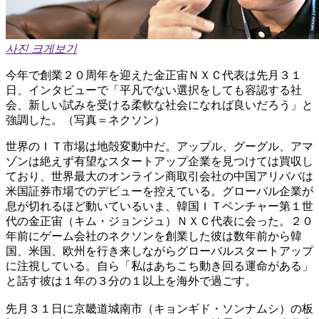
사진 크게보기
今年で創業２０周年を迎えた金正宙ＮＸＣ代表は先月３１
日、インタビューで「平凡でない選択をしても容認する社
会、新しい試みを受ける柔軟な社会になれば良いだろう」と
強調した。（写真＝ネクソン）
世界のＩＴ市場は地殻変動中だ。アップル、グーグル、アマ
ゾンは絶えず有望なスタートアップ企業を見つけては買収し
ており、世界最大のオンライン商取引会社の中国アリババは
米国証券市場でのデビューを控えている。グローバル企業が
息が切れるほど動いているいま、韓国ＩＴベンチャー第１世
代の金正宙（キム・ジョンジュ）ＮＸＣ代表に会った。２０
年前にゲーム会社のネクソンを創業した彼は数年前から韓
国、米国、欧州を行き来しながらグローバルスタートアップ
に注視している。自ら「私はあちこち動き回る運命がある」
と話す彼は１年の３分の１以上を海外で過ごす。
先月３１日に京畿道城南市（キョンギド・ソンナムシ）の板