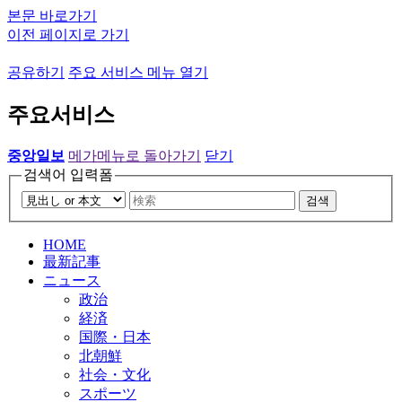
본문 바로가기
이전 페이지로 가기
공유하기
주요 서비스 메뉴 열기
주요서비스
중앙일보
메가메뉴로 돌아가기
닫기
검색어 입력폼
검색
HOME
最新記事
ニュース
政治
経済
国際・日本
北朝鮮
社会・文化
スポーツ