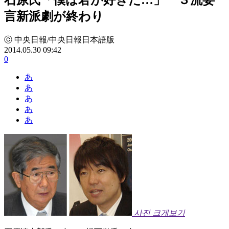
言新派劇が終わり
ⓒ 中央日報/中央日報日本語版
2014.05.30 09:42
0
あ
あ
あ
あ
あ
사진 크게보기