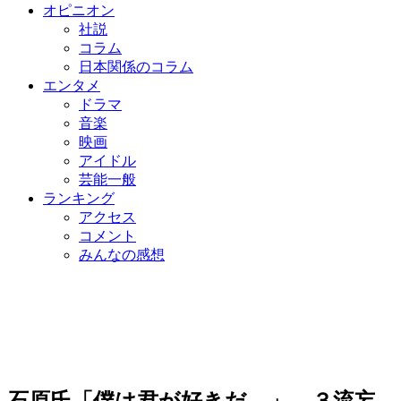
オピニオン
社説
コラム
日本関係のコラム
エンタメ
ドラマ
音楽
映画
アイドル
芸能一般
ランキング
アクセス
コメント
みんなの感想
石原氏「僕は君が好きだ…」 ３流妄