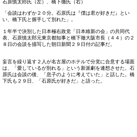
石原慎太郎氏（左）、橋下徹氏（右）
「会談はわずか２０分。石原氏は『僕は君が好きだ』とい
い、橋下氏と握手して別れた」。
１年半で決別した日本極右政党「日本維新の会」の共同代
表、石原慎太郎元東京都知事と橋下徹大阪市長（４４）の２
８日の会談を描写した朝日新聞２９日付の記事だ。
妄言を繰り返す２人が名古屋のホテルで分党に合意する場面
は、「愛しているが別れる」という新派劇を連想させた。石
原氏は会談の後、「息子のように考えていた」と話した。橋
下氏も２９日、「石原氏が好きだ」と語った。