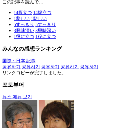
この記事を読んで…
14
腹立つ
14
腹立つ
1
悲しい
1
悲しい
5
すっきり
5
すっきり
3
興味深い
3
興味深い
1
役に立つ
1
役に立つ
みんなの感想ランキング
国際・日本 記事
공유하기
공유하기
공유하기
공유하기
공유하기
リンクコピーが完了しました。
포토뷰어
뉴스 메뉴 보기