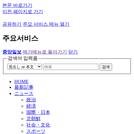
본문 바로가기
이전 페이지로 가기
공유하기
주요 서비스 메뉴 열기
주요서비스
중앙일보
메가메뉴로 돌아가기
닫기
검색어 입력폼
검색
HOME
最新記事
ニュース
政治
経済
国際・日本
北朝鮮
社会・文化
スポーツ