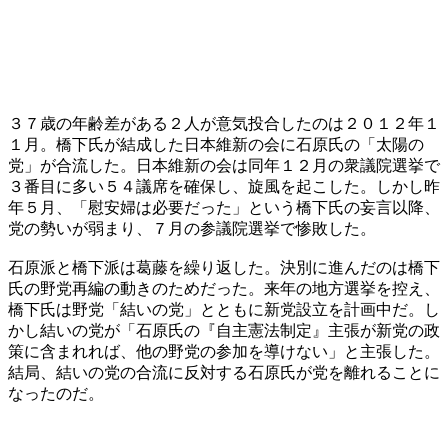
３７歳の年齢差がある２人が意気投合したのは２０１２年１
１月。橋下氏が結成した日本維新の会に石原氏の「太陽の
党」が合流した。日本維新の会は同年１２月の衆議院選挙で
３番目に多い５４議席を確保し、旋風を起こした。しかし昨
年５月、「慰安婦は必要だった」という橋下氏の妄言以降、
党の勢いが弱まり、７月の参議院選挙で惨敗した。
石原派と橋下派は葛藤を繰り返した。決別に進んだのは橋下
氏の野党再編の動きのためだった。来年の地方選挙を控え、
橋下氏は野党「結いの党」とともに新党設立を計画中だ。し
かし結いの党が「石原氏の『自主憲法制定』主張が新党の政
策に含まれれば、他の野党の参加を導けない」と主張した。
結局、結いの党の合流に反対する石原氏が党を離れることに
なったのだ。