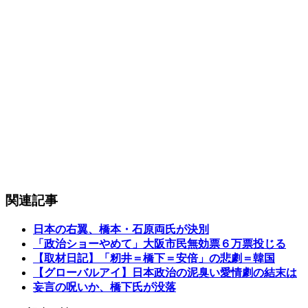
関連記事
日本の右翼、橋本・石原両氏が決別
「政治ショーやめて」大阪市民無効票６万票投じる
【取材日記】「籾井＝橋下＝安倍」の悲劇＝韓国
【グローバルアイ】日本政治の泥臭い愛情劇の結末は
妄言の呪いか、橋下氏が没落