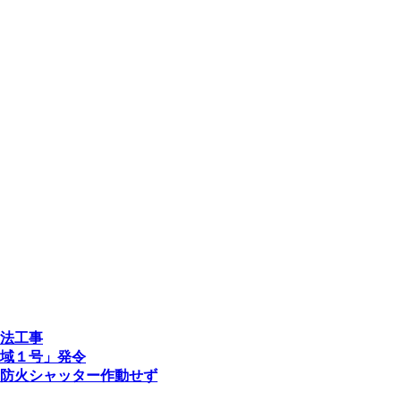
法工事
域１号」発令
防火シャッター作動せず