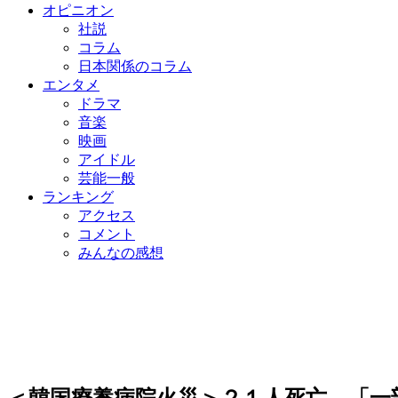
オピニオン
社説
コラム
日本関係のコラム
エンタメ
ドラマ
音楽
映画
アイドル
芸能一般
ランキング
アクセス
コメント
みんなの感想
＜韓国療養病院火災＞２１人死亡…「一