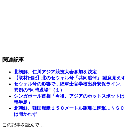
関連記事
北朝鮮、仁川アジア競技大会参加を決定
【取材日記】北のセウォル号「共同追悼」 誠意見えず
セウォル号の影響で…陸軍士官学校出身安保ライン、
異例の“同時退場”（１）
シンガポール首相「今後、アジアのホットスポットは
韓半島」
北朝鮮、韓国艦艇１５０メートル距離に砲撃…ＮＳＣ
は開かれず
この記事を読んで…