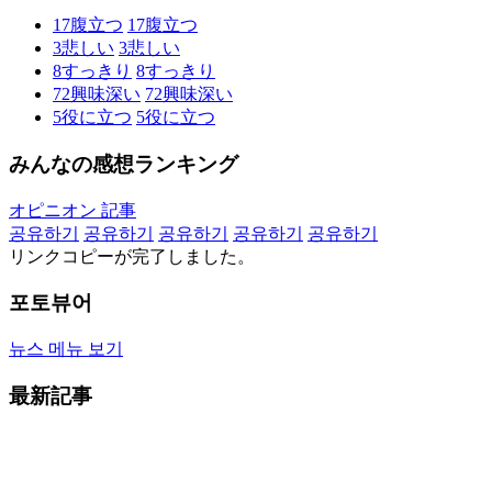
17
腹立つ
17
腹立つ
3
悲しい
3
悲しい
8
すっきり
8
すっきり
72
興味深い
72
興味深い
5
役に立つ
5
役に立つ
みんなの感想ランキング
オピニオン 記事
공유하기
공유하기
공유하기
공유하기
공유하기
リンクコピーが完了しました。
포토뷰어
뉴스 메뉴 보기
最新記事