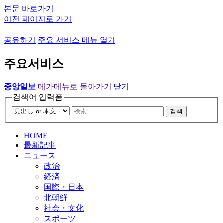
본문 바로가기
이전 페이지로 가기
공유하기
주요 서비스 메뉴 열기
주요서비스
중앙일보
메가메뉴로 돌아가기
닫기
검색어 입력폼
검색
HOME
最新記事
ニュース
政治
経済
国際・日本
北朝鮮
社会・文化
スポーツ