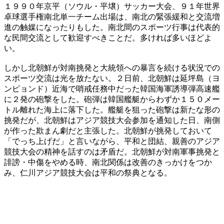
１９９０年京平（ソウル・平壌）サッカー大会、９１年世界
卓球選手権南北単一チーム出場は、南北の緊張緩和と交流増
進の触媒になったりもした。南北間のスポーツ行事は代表的
な民間交流として歓迎すべきことだ。多ければ多いほどよ
い。
しかし北朝鮮が対南挑発と大統領への暴言を続ける状況での
スポーツ交流は光を放たない。２日前、北朝鮮は延坪島（ヨ
ンピョンド）近海で哨戒任務中だった韓国海軍誘導弾高速艦
に２発の砲撃をした。砲弾は韓国艦艇からわずか１５０メー
トル離れた海上に落下した。艦艇を狙った砲撃は新たな形の
挑発だが、北朝鮮はアジア競技大会参加を通知した日、南側
が作った欺まん劇だと主張した。北朝鮮が挑発しておいて
「でっち上げだ」と言いながら、平和と団結、親善のアジア
競技大会の精神を話すのは矛盾だ。北朝鮮が対南軍事挑発と
誹謗・中傷をやめる時、南北関係は改善のきっかけをつか
み、仁川アジア競技大会は平和の祭典となる。