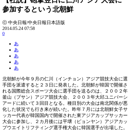
参加するという北朝鮮
ⓒ 中央日報/中央日報日本語版
2014.05.24 07:58
0
あ
あ
あ
あ
あ
北朝鮮が今年９月の仁川（インチョン）アジア競技大会に選
手団を派遣すると２３日に発表した。北朝鮮が韓国で開催さ
れる国際総合スポーツ大会に選手団を送るのは、２００２年
釜山（プサン）アジア競技大会、２００３年大邱ユニバーシ
アードに続いて３回目となる。種目別の大会は南北関係が悪
化した状況でも行き来が続いた。昨年７月には北朝鮮女子サ
ッカー代表が韓国国内で開催された東アジアカップサッカー
大会に参加し、２カ月後には平壌（ピョンヤン）アジアカッ
プウエイトリフティング選手権大会に韓国選手が出場した。