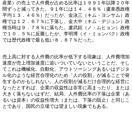
産業）の売上で人件費が占める比率は１９９１年以降２０年
間ずっと減ってきた。９１年には１４．４８％（盧泰愚政権
平均１３．４６％）だったが、金泳三（キム・ヨンサム）政
権では１２．６７％に下落し、金大中（キム・デジュン）政
権当時は９．７８％に落ちた。盧武鉉（ノ・ムヒョン）政権
で１０．５％に反騰したが、李明博（イ・ミョンバク）政権
では歴代政権で最も低い８．８７％だった。
売上高に対する人件費の比率が低下する現象は、人件費増加
速度が売上増加速度に追いついていないということだ。そし
てこれは機械化、自動化、アウトソーシングあるいはデジタ
ル化のような経営合理化のため「人の役割」が減ることで発
生するのかもしれない。人の役割が減るだけ合理的な経営に
なったとすれば、企業の収益性は非常に高まったり、または
大きく落ちないはずだ。結局、人件費比率の下落は企業（あ
るいは資本）の収益性増大（または、下落の阻止）と同じこ
とであり、国民の立場では望ましい現象でもある。