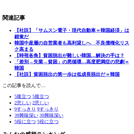
関連記事
【社説】「サムスン電子・現代自動車＝韓国経済」は
錯覚だ
韓国中産層の自営業者も高利貸しへ 不良債権化リス
ク高まる
【時視各角】貧困脱出が難しい韓国…解決の手は？
「差別→失業→貧困」の悪循環…高度肥満症の悲劇＝
韓国
【社説】貧困脱出の第一歩は低成長脱出だ＝韓国
この記事を読んで…
5
腹立つ
5
腹立つ
2
悲しい
2
悲しい
9
すっきり
9
すっきり
39
興味深い
39
興味深い
5
役に立つ
5
役に立つ