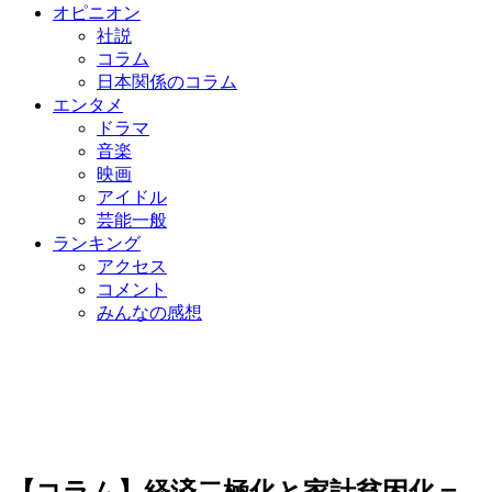
オピニオン
社説
コラム
日本関係のコラム
エンタメ
ドラマ
音楽
映画
アイドル
芸能一般
ランキング
アクセス
コメント
みんなの感想
【コラム】経済二極化と家計貧困化＝