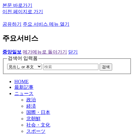
본문 바로가기
이전 페이지로 가기
공유하기
주요 서비스 메뉴 열기
주요서비스
중앙일보
메가메뉴로 돌아가기
닫기
검색어 입력폼
검색
HOME
最新記事
ニュース
政治
経済
国際・日本
北朝鮮
社会・文化
スポーツ