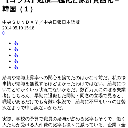
韓国（１）
中央ＳＵＮＤＡＹ／中央日報日本語版
2014.05.19 15:18
0
あ
あ
あ
あ
あ
給与や給与上昇率への関心を捨てたのはかなり前だ。私の懐
事情が給与を無視するほどよかったわけではない。給与につ
いてとやかくいう状況でないからだ。数百万人にのぼる失業
者はもちろん、早期に退職した同期・同窓の立場で見ると、
職場があるだけでも有難い状況で、給与に不平をいうのは贅
沢なようで申し訳ないからだ。
実際、学校の予算で職員の給与が占める比率もそうで、働く
人たちが受ける人件費の比率も徐々に減っている。企業（全