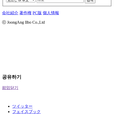
검색
会社紹介
著作権
PC版
個人情報
ⓒ JoongAng Ilbo Co.,Ltd
공유하기
팝업닫기
ツイッター
フェイスブック