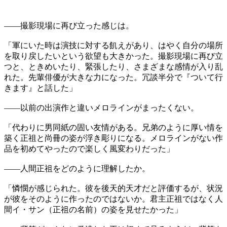
――撮影現場に再び立った感じは。
「軍にいた時は演技に対する飢えがあり、はやく自分の場所
を取り戻したいという欲望も大きかった。撮影現場に再び立
つと、ときめいたり、緊張したり、さまざまな感情が入り乱
れた。先輩俳優が大きな力になった。冗談半分で『ついて行
きます』と話した」
――以前の出演作と違いメロラインがまったくない。
「代わりに男同紙の固い友情がある。兄弟のように厚い情を
築く正祖と尚冊の姿が浮き彫りになる。メロラインがない作
品を初めてやったので楽しく風変わりだった」
――人間正祖をどのように理解したか。
「憐憫が感じられた。彼を後天的天才だと評価するが、状況
が彼をそのように作ったのではないか。君主正祖ではなく人
間イ・サン（正祖の名前）の姿を見せたかった」