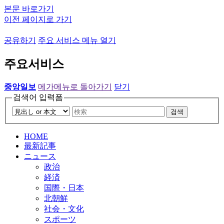
본문 바로가기
이전 페이지로 가기
공유하기
주요 서비스 메뉴 열기
주요서비스
중앙일보
메가메뉴로 돌아가기
닫기
검색어 입력폼
검색
HOME
最新記事
ニュース
政治
経済
国際・日本
北朝鮮
社会・文化
スポーツ