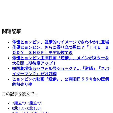
関連記事
俳優ヒョンビン、健康的なイメージでさわやかに登場
俳優ヒョンビン、さらに香り立つ男に？「ＴＨＥ Ｂ
ＯＤＹ ＳＨＯＰ」モデル抜てき
俳優ヒョンビン主演映画『逆鱗』、メインポスターを
大公開…期待度アップ！
韓国劇場街もセウォル号ショック？…『逆鱗』『スパ
イダーマン２』だけ好調
ヒョンビンの映画『逆鱗』、公開初日５５％台の圧倒
的前売り率
この記事を読んで…
3
腹立つ
3
腹立つ
0
悲しい
0
悲しい