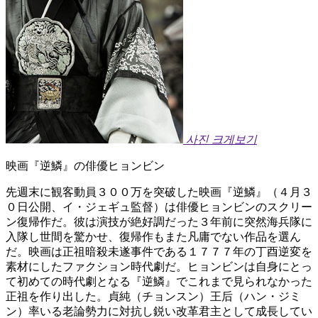
사진 크게보기
映画『逆鱗』の俳優ヒョンビン
先週末に観客動員３００万を突破した映画『逆鱗』（４月３
０日公開、イ・ジェギュ監督）は俳優ヒョンビンのスクリー
ン復帰作だ。彼は演技が絶好調だった３年前に突然海兵隊に
入隊し世間を驚かせ、復帰作もまた凡庸でない作品を選ん
だ。映画は正祖暗殺未遂事件である１７７７年の丁酉逆変を
素材にしたファクション時代劇だ。ヒョンビンは自身にとっ
て初めての時代劇となる『逆鱗』でこれまで見られなかった
正祖を作り出した。貞純（チョンスン）王后（ハン・ジミ
ン）率いる老論勢力に対抗し鋭い改革君主として成長してい