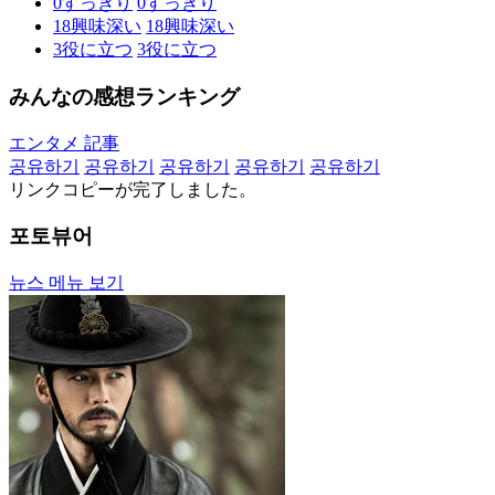
0
すっきり
0
すっきり
18
興味深い
18
興味深い
3
役に立つ
3
役に立つ
みんなの感想ランキング
エンタメ 記事
공유하기
공유하기
공유하기
공유하기
공유하기
リンクコピーが完了しました。
포토뷰어
뉴스 메뉴 보기