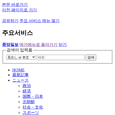
본문 바로가기
이전 페이지로 가기
공유하기
주요 서비스 메뉴 열기
주요서비스
중앙일보
메가메뉴로 돌아가기
닫기
검색어 입력폼
검색
HOME
最新記事
ニュース
政治
経済
国際・日本
北朝鮮
社会・文化
スポーツ