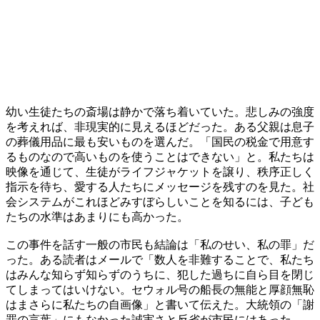
幼い生徒たちの斎場は静かで落ち着いていた。悲しみの強度
を考えれば、非現実的に見えるほどだった。ある父親は息子
の葬儀用品に最も安いものを選んだ。「国民の税金で用意す
るものなので高いものを使うことはできない」と。私たちは
映像を通じて、生徒がライフジャケットを譲り、秩序正しく
指示を待ち、愛する人たちにメッセージを残すのを見た。社
会システムがこれほどみすぼらしいことを知るには、子ども
たちの水準はあまりにも高かった。
この事件を話す一般の市民も結論は「私のせい、私の罪」だ
った。ある読者はメールで「数人を非難することで、私たち
はみんな知らず知らずのうちに、犯した過ちに自ら目を閉じ
てしまってはいけない。セウォル号の船長の無能と厚顔無恥
はまさらに私たちの自画像」と書いて伝えた。大統領の「謝
罪の言葉」にもなかった誠実さと反省が市民にはあった。