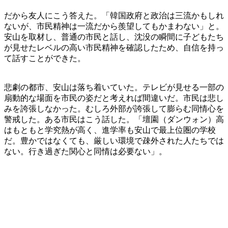
だから友人にこう答えた。「韓国政府と政治は三流かもしれ
ないが、市民精神は一流だから羨望してもかまわない」と。
安山を取材し、普通の市民と話し、沈没の瞬間に子どもたち
が見せたレベルの高い市民精神を確認したため、自信を持っ
て話すことができた。
悲劇の都市、安山は落ち着いていた。テレビが見せる一部の
扇動的な場面を市民の姿だと考えれば間違いだ。市民は悲し
みを誇張しなかった。むしろ外部が誇張して膨らむ同情心を
警戒した。ある市民はこう話した。「壇園（ダンウォン）高
はもともと学究熱が高く、進学率も安山で最上位圏の学校
だ。豊かではなくても、厳しい環境で疎外された人たちでは
ない。行き過ぎた関心と同情は必要ない」。