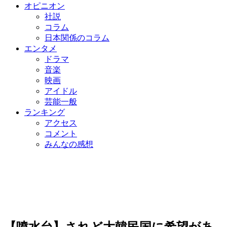
オピニオン
社説
コラム
日本関係のコラム
エンタメ
ドラマ
音楽
映画
アイドル
芸能一般
ランキング
アクセス
コメント
みんなの感想
【噴水台】されど大韓民国に希望があ