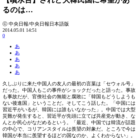
るのは…
ⓒ 中央日報/中央日報日本語版
2014.05.01 14:51
0
あ
あ
あ
あ
あ
久しぶりに来た中国人の友人の最初の言葉は「セウォル号」
だった。中国人もこの事件がショックだったと語った。事故
も事故だが、官僚社会の無能と腐敗に「韓国もどうしようも
ない後進国」ということだ。そしてこう話した。「中国には
習近平がいるが、韓国には誰もいなかった」。中国では大型
災難が発生すると、習近平が先頭に立てば共産党が動き、な
んとか民心がなだめるという。「最近、中国では韓流が話題
の中心で、コリアンスタイルは羨望の対象だ。ところで今は
韓国が本当に羨望するほどの国なのか、よくわからない」。