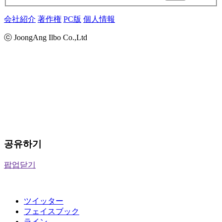
会社紹介
著作権
PC版
個人情報
ⓒ JoongAng Ilbo Co.,Ltd
공유하기
팝업닫기
ツイッター
フェイスブック
ライン