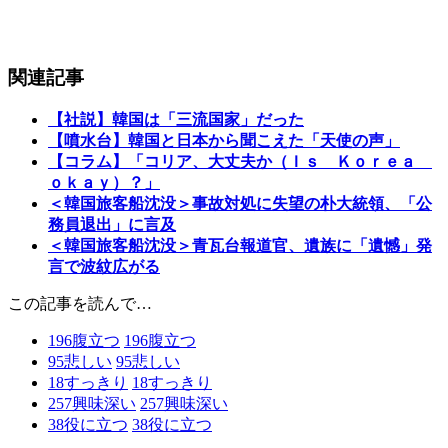
関連記事
【社説】韓国は「三流国家」だった
【噴水台】韓国と日本から聞こえた「天使の声」
【コラム】「コリア、大丈夫か（Ｉｓ Ｋｏｒｅａ
ｏｋａｙ）？」
＜韓国旅客船沈没＞事故対処に失望の朴大統領、「公
務員退出」に言及
＜韓国旅客船沈没＞青瓦台報道官、遺族に「遺憾」発
言で波紋広がる
この記事を読んで…
196
腹立つ
196
腹立つ
95
悲しい
95
悲しい
18
すっきり
18
すっきり
257
興味深い
257
興味深い
38
役に立つ
38
役に立つ