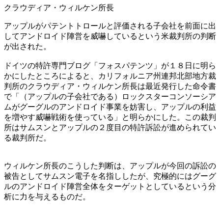
クラウディア・ウィルケン所長
アップルがパテントトロールと評価される子会社を前面に出
してアンドロイド陣営を威嚇しているという米裁判所の判断
が出された。
ドイツの特許専門ブログ「フォスパテンツ」が１８日に明ら
かにしたところによると、カリフォルニア州連邦北部地方裁
判所のクラウディア・ウィルケン所長は最近発行した命令書
で「（アップルの子会社である）ロックスターコンソーシア
ムがグーグルのアンドロイド事業を妨害し、アップルの利益
を増やす威嚇戦術を使っている」と明らかにした。この裁判
所はサムスンとアップルの２度目の特許訴訟が進められてい
る裁判所だ。
ウィルケン所長のこうした判断は、アップルが今回の訴訟の
被告としてサムスン電子を名指ししたが、究極的にはグーグ
ルのアンドロイド陣営全体をターゲットとしているという分
析に力を与えるものだ。