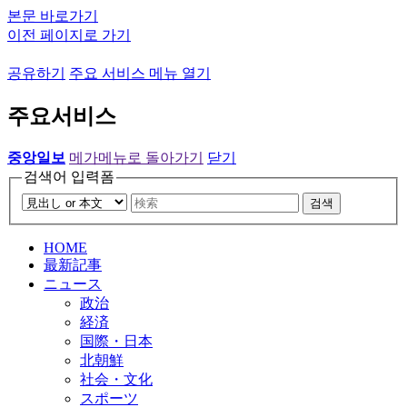
본문 바로가기
이전 페이지로 가기
공유하기
주요 서비스 메뉴 열기
주요서비스
중앙일보
메가메뉴로 돌아가기
닫기
검색어 입력폼
검색
HOME
最新記事
ニュース
政治
経済
国際・日本
北朝鮮
社会・文化
スポーツ