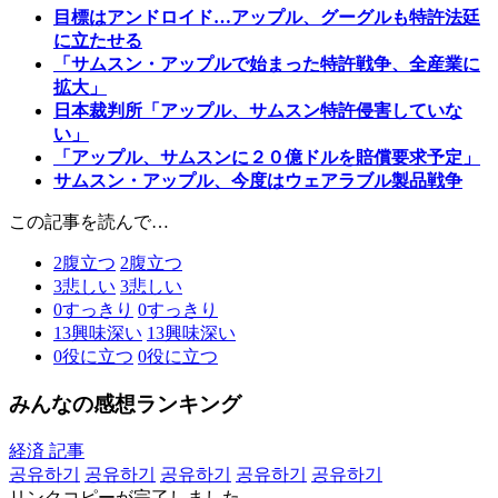
目標はアンドロイド…アップル、グーグルも特許法廷
に立たせる
「サムスン・アップルで始まった特許戦争、全産業に
拡大」
日本裁判所「アップル、サムスン特許侵害していな
い」
「アップル、サムスンに２０億ドルを賠償要求予定」
サムスン・アップル、今度はウェアラブル製品戦争
この記事を読んで…
2
腹立つ
2
腹立つ
3
悲しい
3
悲しい
0
すっきり
0
すっきり
13
興味深い
13
興味深い
0
役に立つ
0
役に立つ
みんなの感想ランキング
経済 記事
공유하기
공유하기
공유하기
공유하기
공유하기
リンクコピーが完了しました。