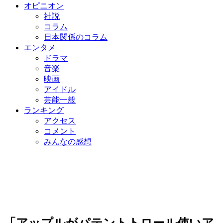
オピニオン
社説
コラム
日本関係のコラム
エンタメ
ドラマ
音楽
映画
アイドル
芸能一般
ランキング
アクセス
コメント
みんなの感想
「アップルがパテントトロール使いア