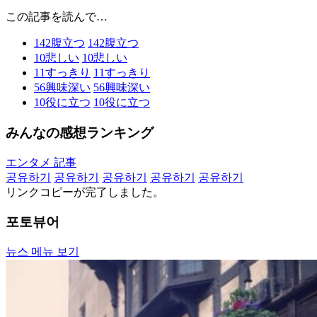
この記事を読んで…
142
腹立つ
142
腹立つ
10
悲しい
10
悲しい
11
すっきり
11
すっきり
56
興味深い
56
興味深い
10
役に立つ
10
役に立つ
みんなの感想ランキング
エンタメ 記事
공유하기
공유하기
공유하기
공유하기
공유하기
リンクコピーが完了しました。
포토뷰어
뉴스 메뉴 보기