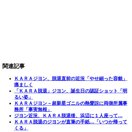
関連記事
ＫＡＲＡジヨン、脱退直前の近況「やせ細った容貌」
痛ましく
「ＫＡＲＡ脱退」ジヨン、誕生日の認証ショット「明
るい姿」
ＫＡＲＡジヨン－超新星ゴニルの熱愛説に両側所属事
務所「事実無根」
ジヨン近況、ＫＡＲＡ脱退後、浜辺に１人座って…
ＫＡＲＡ脱退のジヨンが直筆の手紙…「いつか帰って
くる」