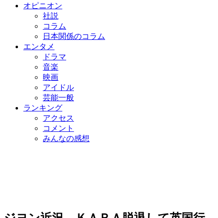
オピニオン
社説
コラム
日本関係のコラム
エンタメ
ドラマ
音楽
映画
アイドル
芸能一般
ランキング
アクセス
コメント
みんなの感想
ジヨン近況、ＫＡＲＡ脱退して英国行