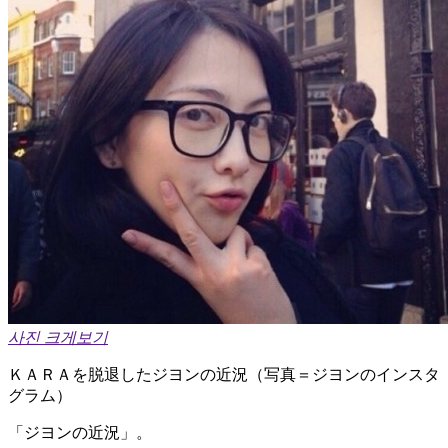
사진 크게보기
ＫＡＲＡを脱退したジヨンの近況（写真＝ジヨンのインスタ
グラム）
「ジヨンの近況」。