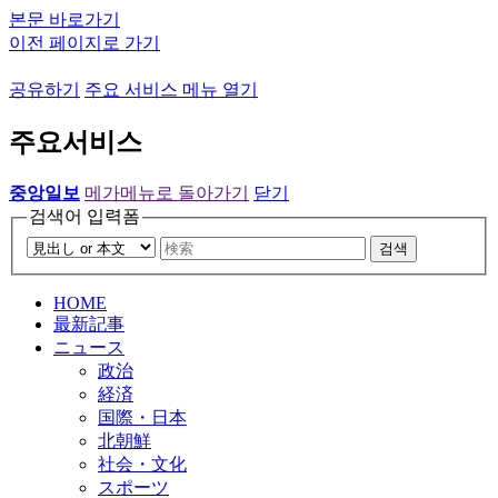
본문 바로가기
이전 페이지로 가기
공유하기
주요 서비스 메뉴 열기
주요서비스
중앙일보
메가메뉴로 돌아가기
닫기
검색어 입력폼
검색
HOME
最新記事
ニュース
政治
経済
国際・日本
北朝鮮
社会・文化
スポーツ