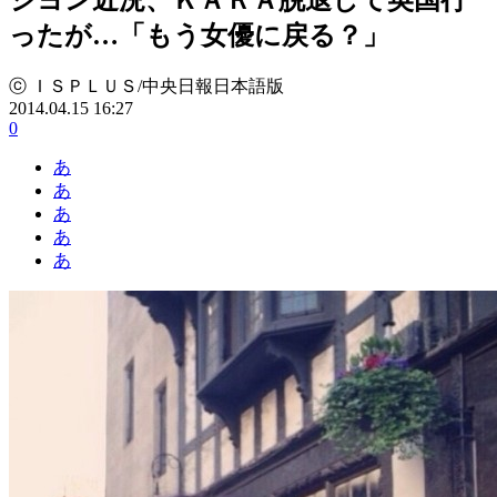
ったが…「もう女優に戻る？」
ⓒ ＩＳＰＬＵＳ/中央日報日本語版
2014.04.15 16:27
0
あ
あ
あ
あ
あ