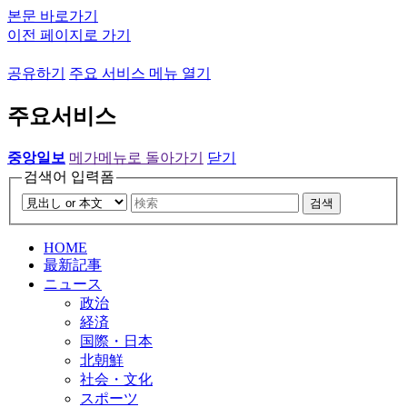
본문 바로가기
이전 페이지로 가기
공유하기
주요 서비스 메뉴 열기
주요서비스
중앙일보
메가메뉴로 돌아가기
닫기
검색어 입력폼
검색
HOME
最新記事
ニュース
政治
経済
国際・日本
北朝鮮
社会・文化
スポーツ