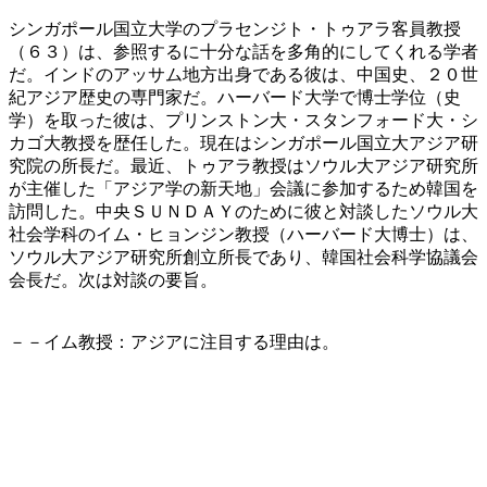
シンガポール国立大学のプラセンジト・トゥアラ客員教授
（６３）は、参照するに十分な話を多角的にしてくれる学者
だ。インドのアッサム地方出身である彼は、中国史、２０世
紀アジア歴史の専門家だ。ハーバード大学で博士学位（史
学）を取った彼は、プリンストン大・スタンフォード大・シ
カゴ大教授を歴任した。現在はシンガポール国立大アジア研
究院の所長だ。最近、トゥアラ教授はソウル大アジア研究所
が主催した「アジア学の新天地」会議に参加するため韓国を
訪問した。中央ＳＵＮＤＡＹのために彼と対談したソウル大
社会学科のイム・ヒョンジン教授（ハーバード大博士）は、
ソウル大アジア研究所創立所長であり、韓国社会科学協議会
会長だ。次は対談の要旨。
－－イム教授：アジアに注目する理由は。