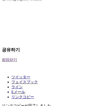
공유하기
팝업닫기
ツイッター
フェイスブック
ライン
Eメール
リンクコピー
リンクコピーが完了しました。