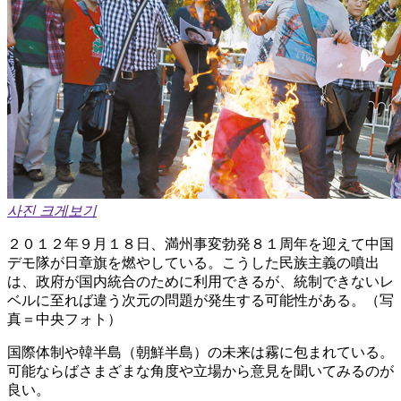
사진 크게보기
２０１２年９月１８日、満州事変勃発８１周年を迎えて中国
デモ隊が日章旗を燃やしている。こうした民族主義の噴出
は、政府が国内統合のために利用できるが、統制できないレ
ベルに至れば違う次元の問題が発生する可能性がある。（写
真＝中央フォト）
国際体制や韓半島（朝鮮半島）の未来は霧に包まれている。
可能ならばさまざまな角度や立場から意見を聞いてみるのが
良い。