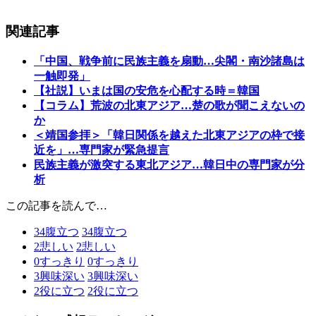
関連記事
「中国、戦争前に民族主義を扇動…尖閣・南沙諸島は
一触即発」
【社説】いまは国の安危を心配する時＝韓国
【コラム】荒波の北東アジア…楚の歌が聞こえないの
か
＜靖国参拝＞「韓日関係を越えた北東アジアの枠で接
近を」…専門家が緊急提言
民族主義が激突する東北アジア…韓日中の専門家が分
析
この記事を読んで…
34
腹立つ
34
腹立つ
2
悲しい
2
悲しい
0
すっきり
0
すっきり
3
興味深い
3
興味深い
2
役に立つ
2
役に立つ