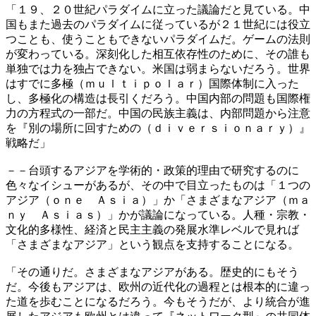
「１９、２０世紀パラダイムに立った議論だと見ている。中
国もまた過去のパラダイムに従っているが２１世紀には役立
つことも、使うこともできないパラダイムだ。ゲームの法則
が変わっている。深刻化した相互依存性のために、その誰も
単独では力を独占できない。米国は弱まらないだろう。世界
はすでに多極（ｍｕｌｔｉｐｏｌａｒ）国際体制に入った
し、多極化の構造は長引くだろう。中国内部の問題も国際権
力の方程式の一部だ。中国の民族主義は、内部問題から注意
を『別の場所に回すための（ｄｉｖｅｒｓｉｏｎａｒｙ）』
戦略だ」
－－台頭するアジアを学術的・政策的理由で研究するのに
色々なイシューがあるが、その中で目立ったものは「１つの
アジア（ｏｎｅ Ａｓｉａ）」か「さまざまなアジア（ｍａ
ｎｙ Ａｓｉａｓ）」かが議論になっている。人種・宗教・
文化的多様性、経済と民主主義の発展水準レベルで見れば
「さまざまなアジア」という観点を支持することになる。
「その通りだ。さまざまなアジアがある。歴史的にもそう
だ。今後もアジアは、欧州の近代化の過程とは根本的に違っ
た道を歩むことになるだろう。今もそうだが、より統合が進