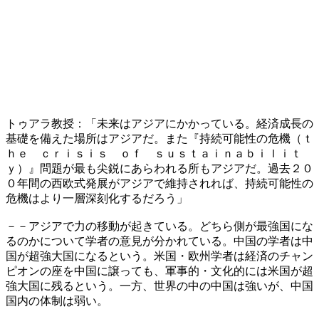
トゥアラ教授：「未来はアジアにかかっている。経済成長の
基礎を備えた場所はアジアだ。また『持続可能性の危機（ｔ
ｈｅ ｃｒｉｓｉｓ ｏｆ ｓｕｓｔａｉｎａｂｉｌｉｔ
ｙ）』問題が最も尖鋭にあらわれる所もアジアだ。過去２０
０年間の西欧式発展がアジアで維持されれば、持続可能性の
危機はより一層深刻化するだろう」
－－アジアで力の移動が起きている。どちら側が最強国にな
るのかについて学者の意見が分かれている。中国の学者は中
国が超強大国になるという。米国・欧州学者は経済のチャン
ピオンの座を中国に譲っても、軍事的・文化的には米国が超
強大国に残るという。一方、世界の中の中国は強いが、中国
国内の体制は弱い。