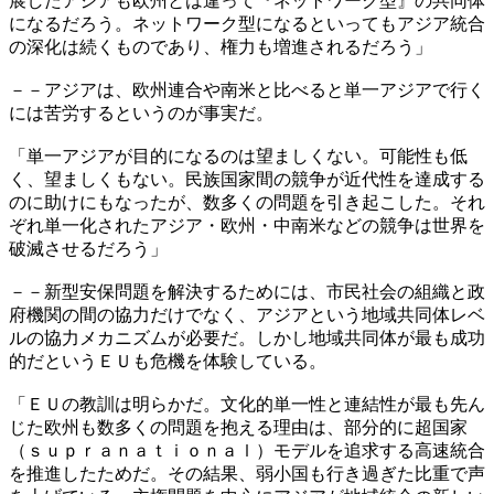
展したアジアも欧州とは違って『ネットワーク型』の共同体
になるだろう。ネットワーク型になるといってもアジア統合
の深化は続くものであり、権力も増進されるだろう」
－－アジアは、欧州連合や南米と比べると単一アジアで行く
には苦労するというのが事実だ。
「単一アジアが目的になるのは望ましくない。可能性も低
く、望ましくもない。民族国家間の競争が近代性を達成する
のに助けにもなったが、数多くの問題を引き起こした。それ
ぞれ単一化されたアジア・欧州・中南米などの競争は世界を
破滅させるだろう」
－－新型安保問題を解決するためには、市民社会の組織と政
府機関の間の協力だけでなく、アジアという地域共同体レベ
ルの協力メカニズムが必要だ。しかし地域共同体が最も成功
的だというＥＵも危機を体験している。
「ＥＵの教訓は明らかだ。文化的単一性と連結性が最も先ん
じた欧州も数多くの問題を抱える理由は、部分的に超国家
（ｓｕｐｒａｎａｔｉｏｎａｌ）モデルを追求する高速統合
を推進したためだ。その結果、弱小国も行き過ぎた比重で声