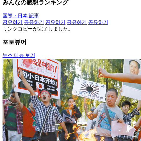
みんなの感想ランキング
国際・日本 記事
공유하기
공유하기
공유하기
공유하기
공유하기
リンクコピーが完了しました。
포토뷰어
뉴스 메뉴 보기