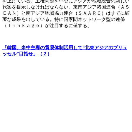
を上げている。主権問題を中心にアジアが地域統合の新しい
代案を提示しなければならない。東南アジア諸国連合（ＡＳ
ＥＡＮ）と南アジア地域協力連合（ＳＡＡＲＣ）はすでに顕
著な成果を出している。特に国家間ネットワーク型の連係
（ｌｉｎｋａｇｅ）が注目するに値する」
「韓国、米中主導の貿易体制活用して“北東アジアのブリュ
ッセル”目指せ」（２）