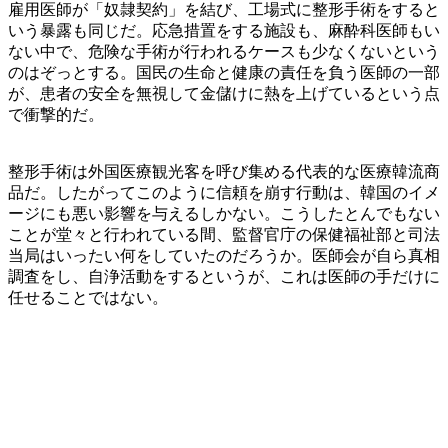
雇用医師が「奴隷契約」を結び、工場式に整形手術をすると
いう暴露も同じだ。応急措置をする施設も、麻酔科医師もい
ない中で、危険な手術が行われるケースも少なくないという
のはぞっとする。国民の生命と健康の責任を負う医師の一部
が、患者の安全を無視して金儲けに熱を上げているという点
で衝撃的だ。
整形手術は外国医療観光客を呼び集める代表的な医療韓流商
品だ。したがってこのように信頼を崩す行動は、韓国のイメ
ージにも悪い影響を与えるしかない。こうしたとんでもない
ことが堂々と行われている間、監督官庁の保健福祉部と司法
当局はいったい何をしていたのだろうか。医師会が自ら真相
調査をし、自浄活動をするというが、これは医師の手だけに
任せることではない。