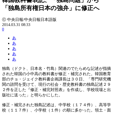
「独島所有権日本の強弁」に修正へ
ⓒ 中央日報/中央日報日本語版
2014.03.31 08:33
0
あ
あ
あ
あ
あ
独島（ドクト、日本名・竹島）関連のでたらめな記述が指摘
された韓国の小中高の教科書が修正・補完された。韓国教育
部のチョ・ジェイク教科書企画課長は３０日、「専門研究機
関の諮問を受けて、現行の社会・歴史教科書の独島記述２９
２件を正した『修正・補完対照表』を作成し、学校現場と出
版社に送った」と明らかにした。
修正・補完された独島記述は、中学校（１７４件）、高等学
校（１１７件）、小学校（１件）の順に多かった。領土・面