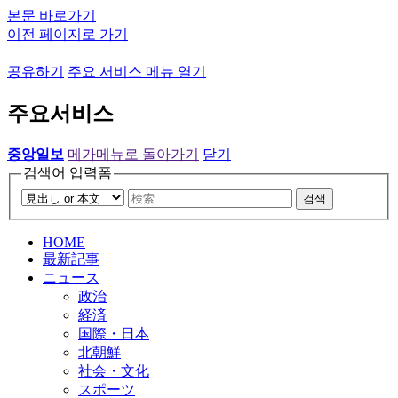
본문 바로가기
이전 페이지로 가기
공유하기
주요 서비스 메뉴 열기
주요서비스
중앙일보
메가메뉴로 돌아가기
닫기
검색어 입력폼
검색
HOME
最新記事
ニュース
政治
経済
国際・日本
北朝鮮
社会・文化
スポーツ