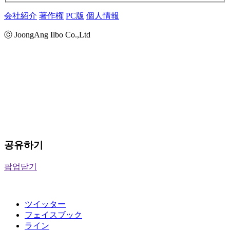
会社紹介
著作権
PC版
個人情報
ⓒ JoongAng Ilbo Co.,Ltd
공유하기
팝업닫기
ツイッター
フェイスブック
ライン