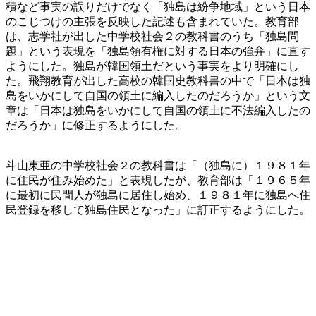
積など事実の誤りだけでなく「独島は紛争地域」という日本
のこじつけの主張を反映した記述も含まれていた。教育部
は、志学社が出した中学校社会２の教科書のうち「独島問
題」という表現を「独島領有権に対する日本の強弁」に直す
ようにした。独島が韓国領土だという事実をより明確にし
た。飛翔教育が出した高校の韓国史教科書の中で「日本は独
島をいかにして自国の領土に編入したのだろうか」という文
章は「日本は独島をいかにして自国の領土に不法編入したの
だろうか」に修正するようにした。
斗山東亜の中学校社会２の教科書は「（独島に）１９８１年
に住民が住み始めた」と表現したが、教育部は「１９６５年
に最初に民間人が独島に居住し始め、１９８１年に独島へ住
民登録を移して独島住民となった」に訂正するようにした。