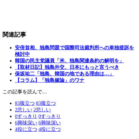
関連記事
安倍首相、独島問題で国際司法裁判所への単独提訴を
検討中
韓国の民主党議員「米、独島関連条約の解明を」
【取材日記】独島外交、日本にもっと言うべき
保坂祐二「独島、韓国の地である理由は…」
【コラム】「独島嫁論」のワナ
この記事を読んで…
83
腹立つ
83
腹立つ
2
悲しい
2
悲しい
0
すっきり
0
すっきり
6
興味深い
6
興味深い
4
役に立つ
4
役に立つ