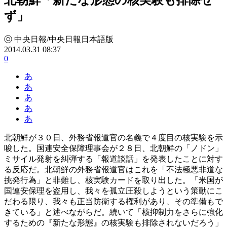
ず」
ⓒ 中央日報/中央日報日本語版
2014.03.31 08:37
0
あ
あ
あ
あ
あ
北朝鮮が３０日、外務省報道官の名義で４度目の核実験を示
唆した。国連安全保障理事会が２８日、北朝鮮の「ノドン」
ミサイル発射を糾弾する「報道談話」を発表したことに対す
る反応だ。北朝鮮の外務省報道官はこれを「不法極悪非道な
挑発行為」と非難し、核実験カードを取り出した。「米国が
国連安保理を盗用し、我々を孤立圧殺しようという策動にこ
だわる限り、我々も正当防衛する権利があり、その準備もで
きている」と述べながらだ。続いて「核抑制力をさらに強化
するための『新たな形態』の核実験も排除されないだろう」