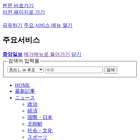
본문 바로가기
이전 페이지로 가기
공유하기
주요 서비스 메뉴 열기
주요서비스
중앙일보
메가메뉴로 돌아가기
닫기
검색어 입력폼
검색
HOME
最新記事
ニュース
政治
経済
国際・日本
北朝鮮
社会・文化
スポーツ