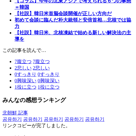
【コラム】今年の北東アジアで考えられる６つの事態
＝韓国
【社説】韓日米首脳会談開催が正しい方向だ
初めて会談に臨んだ朴大統領と安倍首相…北核では協
力
【社説】韓日米、北核凍結で始める新しい解決法の主
導を
この記事を読んで…
7
腹立つ
7
腹立つ
2
悲しい
2
悲しい
0
すっきり
0
すっきり
0
興味深い
0
興味深い
1
役に立つ
1
役に立つ
みんなの感想ランキング
北朝鮮 記事
공유하기
공유하기
공유하기
공유하기
공유하기
リンクコピーが完了しました。