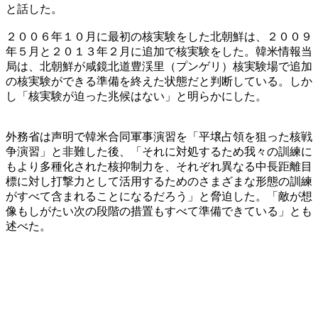
と話した。
２００６年１０月に最初の核実験をした北朝鮮は、２００９
年５月と２０１３年２月に追加で核実験をした。韓米情報当
局は、北朝鮮が咸鏡北道豊渓里（プンゲリ）核実験場で追加
の核実験ができる準備を終えた状態だと判断している。しか
し「核実験が迫った兆候はない」と明らかにした。
外務省は声明で韓米合同軍事演習を「平壌占領を狙った核戦
争演習」と非難した後、「それに対処するため我々の訓練に
もより多種化された核抑制力を、それぞれ異なる中長距離目
標に対し打撃力として活用するためのさまざまな形態の訓練
がすべて含まれることになるだろう」と脅迫した。「敵が想
像もしがたい次の段階の措置もすべて準備できている」とも
述べた。