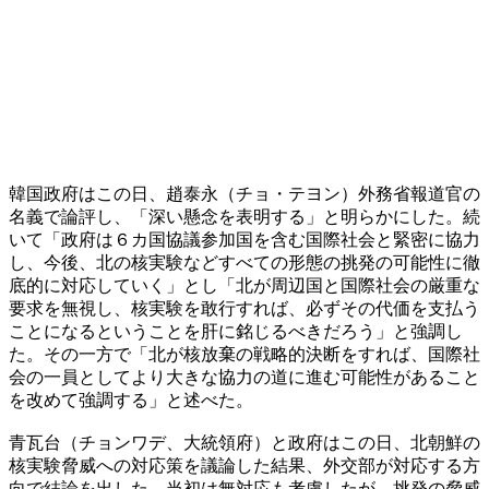
韓国政府はこの日、趙泰永（チョ・テヨン）外務省報道官の
名義で論評し、「深い懸念を表明する」と明らかにした。続
いて「政府は６カ国協議参加国を含む国際社会と緊密に協力
し、今後、北の核実験などすべての形態の挑発の可能性に徹
底的に対応していく」とし「北が周辺国と国際社会の厳重な
要求を無視し、核実験を敢行すれば、必ずその代価を支払う
ことになるということを肝に銘じるべきだろう」と強調し
た。その一方で「北が核放棄の戦略的決断をすれば、国際社
会の一員としてより大きな協力の道に進む可能性があること
を改めて強調する」と述べた。
青瓦台（チョンワデ、大統領府）と政府はこの日、北朝鮮の
核実験脅威への対応策を議論した結果、外交部が対応する方
向で結論を出した。当初は無対応も考慮したが、挑発の脅威