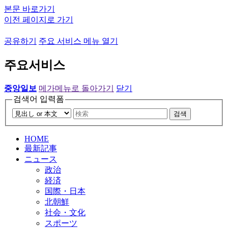
본문 바로가기
이전 페이지로 가기
공유하기
주요 서비스 메뉴 열기
주요서비스
중앙일보
메가메뉴로 돌아가기
닫기
검색어 입력폼
검색
HOME
最新記事
ニュース
政治
経済
国際・日本
北朝鮮
社会・文化
スポーツ