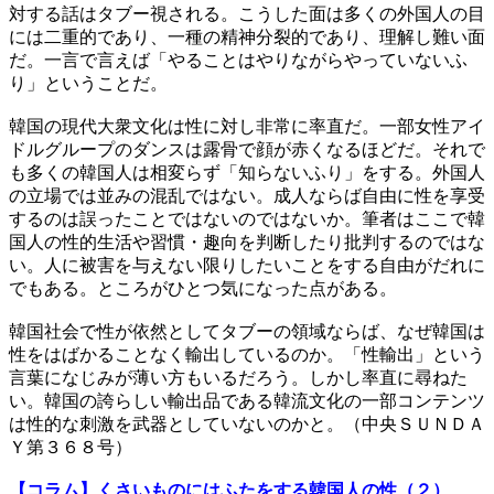
対する話はタブー視される。こうした面は多くの外国人の目
には二重的であり、一種の精神分裂的であり、理解し難い面
だ。一言で言えば「やることはやりながらやっていないふ
り」ということだ。
韓国の現代大衆文化は性に対し非常に率直だ。一部女性アイ
ドルグループのダンスは露骨で顔が赤くなるほどだ。それで
も多くの韓国人は相変らず「知らないふり」をする。外国人
の立場では並みの混乱ではない。成人ならば自由に性を享受
するのは誤ったことではないのではないか。筆者はここで韓
国人の性的生活や習慣・趣向を判断したり批判するのではな
い。人に被害を与えない限りしたいことをする自由がだれに
でもある。ところがひとつ気になった点がある。
韓国社会で性が依然としてタブーの領域ならば、なぜ韓国は
性をはばかることなく輸出しているのか。「性輸出」という
言葉になじみが薄い方もいるだろう。しかし率直に尋ねた
い。韓国の誇らしい輸出品である韓流文化の一部コンテンツ
は性的な刺激を武器としていないのかと。（中央ＳＵＮＤＡ
Ｙ第３６８号）
【コラム】くさいものにはふたをする韓国人の性（２）