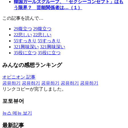
韓国ガールズグループ、「セクシーコンセプト」はも
う限界？ 芸能関係者は…（１）
この記事を読んで…
29
腹立つ
29
腹立つ
22
悲しい
22
悲しい
55
すっきり
55
すっきり
321
興味深い
321
興味深い
35
役に立つ
35
役に立つ
みんなの感想ランキング
オピニオン 記事
공유하기
공유하기
공유하기
공유하기
공유하기
リンクコピーが完了しました。
포토뷰어
뉴스 메뉴 보기
最新記事