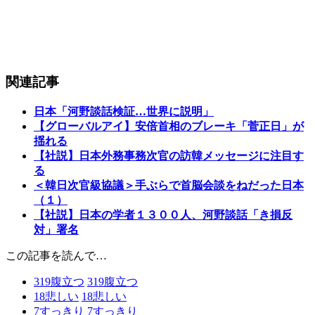
関連記事
日本「河野談話検証…世界に説明」
【グローバルアイ】安倍首相のブレーキ「菅正日」が
揺れる
【社説】日本外務事務次官の訪韓メッセージに注目す
る
＜韓日次官級協議＞手ぶらで首脳会談をねだった日本
（１）
【社説】日本の学者１３００人、河野談話「き損反
対」署名
この記事を読んで…
319
腹立つ
319
腹立つ
18
悲しい
18
悲しい
7
すっきり
7
すっきり