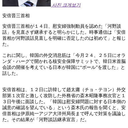
사진 크게보기
安倍晋三首相
安倍晋三首相が１４日、慰安婦強制動員を認めた「河野談
話」を見直さず継承すると明らかにした。時事通信は「安倍
首相が河野談話見直しを明確に否定したのは初めて」と報じ
た。
これに関し、韓国の外交消息筋は「今月２４、２５日にオラ
ンダ・ハーグで開かれる核安全保障サミットで、韓日米首脳
会談の開催を考えている日本が韓国に“ボール”を渡した」と
話した。
安倍首相は、１２日に訪韓して趙太庸（チョ・テヨン）外交
部第１次官と激しく攻防した外務省の斎木昭隆事務次官と１
３日午後に面談した。「韓国は慰安婦問題に対する日本側の
誠意の確認を望んでいる」という斎木氏の報告を聞くと、安
倍首相は伊原純一アジア大洋州局長まで呼んで対策を議論し
た。その結果が「河野談話継承宣言」だ。