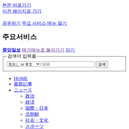
본문 바로가기
이전 페이지로 가기
공유하기
주요 서비스 메뉴 열기
주요서비스
중앙일보
메가메뉴로 돌아가기
닫기
검색어 입력폼
검색
HOME
最新記事
ニュース
政治
経済
国際・日本
北朝鮮
社会・文化
スポーツ