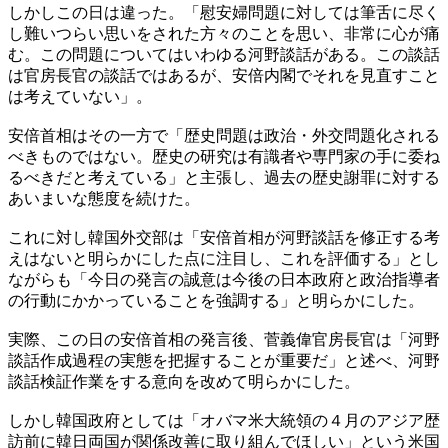
しかしこの日は違った。「慰安婦問題に対しては筆舌に尽く
し難いつらい思いをされた方々のことを思い、非常に心が痛
む。この問題についてはいわゆる河野談話がある。この談話
は官房長官の談話ではあるが、安倍内閣でそれを見直すこと
は考えていない」。
安倍首相はその一方で「歴史問題は政治・外交問題化される
べきものではない。歴史の研究は有識者や専門家の手に委ね
るべきだと考えている」と主張し、過去の歴史謝罪に対する
あいまいな態度を続けた。
これに対し韓国外交部は「安倍首相が河野談話を修正する考
えはないと明らかにした点に注目し、これを評価する」とし
ながらも「今日の発言の誠意は今後の日本政府と政治指導者
の行動にかかっていることを強調する」と明らかにした。
実際、この日の安倍首相の発言後、菅義偉官房長官は「河野
談話作成過程の実態を把握することが重要だ」と述べ、河野
談話検証作業をする意向を改めて明らかにした。
しかし韓国政府としては「オバマ米大統領の４月のアジア歴
訪前に韓日両国が関係改善に取り組んでほしい」という米国