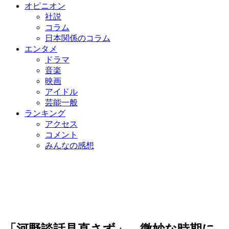
オピニオン
社説
コラム
日本関係のコラム
エンタメ
ドラマ
音楽
映画
アイドル
芸能一般
ランキング
アクセス
コメント
みんなの感想
「河野談話見直さず」 微妙な時期に