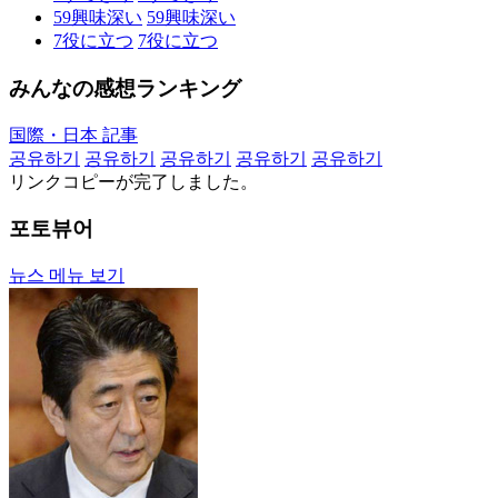
59
興味深い
59
興味深い
7
役に立つ
7
役に立つ
みんなの感想ランキング
国際・日本 記事
공유하기
공유하기
공유하기
공유하기
공유하기
リンクコピーが完了しました。
포토뷰어
뉴스 메뉴 보기