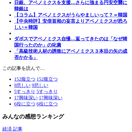
日銀、アベノミクスを支援…さらに強まる円安空襲に
韓銀は
【コラム】アベノミクスがうらやましいって？＝韓国
【中央時評】安倍首相の妄言よりアベノミクスが恐ろ
しい＝韓国
ダボスでアベノミクス自慢…返ってきたのは「なぜ靖
国行ったのか」の叱責
「高級技術人材の誘致にアベノミクス３本目の矢の成
否かかる」
この記事を読んで…
152
腹立つ
152
腹立つ
9
悲しい
9
悲しい
5
すっきり
5
すっきり
17
興味深い
17
興味深い
6
役に立つ
6
役に立つ
みんなの感想ランキング
経済 記事