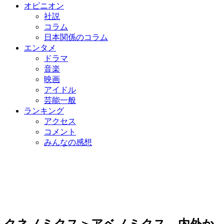
オピニオン
社説
コラム
日本関係のコラム
エンタメ
ドラマ
音楽
映画
アイドル
芸能一般
ランキング
アクセス
コメント
みんなの感想
クネノミクス＞アベノミクス…内外か