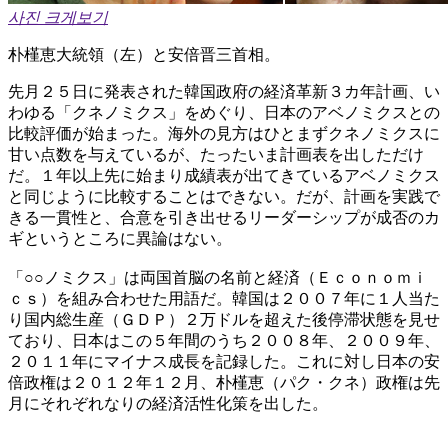
사진 크게보기
朴槿恵大統領（左）と安倍晋三首相。
先月２５日に発表された韓国政府の経済革新３カ年計画、い
わゆる「クネノミクス」をめぐり、日本のアベノミクスとの
比較評価が始まった。海外の見方はひとまずクネノミクスに
甘い点数を与えているが、たったいま計画表を出しただけ
だ。１年以上先に始まり成績表が出てきているアベノミクス
と同じように比較することはできない。だが、計画を実践で
きる一貫性と、合意を引き出せるリーダーシップが成否のカ
ギというところに異論はない。
「○○ノミクス」は両国首脳の名前と経済（Ｅｃｏｎｏｍｉ
ｃｓ）を組み合わせた用語だ。韓国は２００７年に１人当た
り国内総生産（ＧＤＰ）２万ドルを超えた後停滞状態を見せ
ており、日本はこの５年間のうち２００８年、２００９年、
２０１１年にマイナス成長を記録した。これに対し日本の安
倍政権は２０１２年１２月、朴槿恵（パク・クネ）政権は先
月にそれぞれなりの経済活性化策を出した。