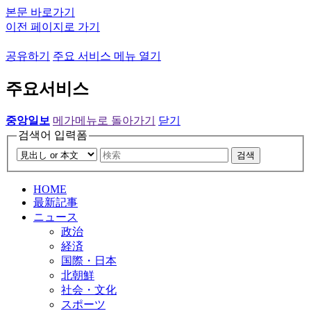
본문 바로가기
이전 페이지로 가기
공유하기
주요 서비스 메뉴 열기
주요서비스
중앙일보
메가메뉴로 돌아가기
닫기
검색어 입력폼
검색
HOME
最新記事
ニュース
政治
経済
国際・日本
北朝鮮
社会・文化
スポーツ