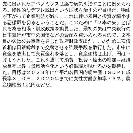
先に出されたアベノミクスは薬で病気を治すことに例えられ
る。慢性的なデフレ脱出という症状を治すのが目標だ。物価
が下がって企業利益が減り、これに伴い雇用と投資が縮小す
る悪循環を切るということだ。このために「２本の矢」とば
れる為替相場・財政政策を動員した。最初の矢は中央銀行の
日本銀行が市中の国債などの資産を買い入れるもので、２本
目の矢は公共事業を通じた政府財政支出だ。このために安倍
首相は日銀総裁まで交替させる強硬手段を敢行した。市中に
資金を放出して実質金利を落とし、資産価格は上げ、円は下
げようとした。これを通じて消費・投資・輸出の増加→経済
成長率上昇→景気活性化という好循環が現れるのを期待し
た。目標は２０２３年に年平均名目国内総生産（ＧＤＰ）成
長率３．０％、２０２０年までに女性労働参加率７３％、農
産物輸出１兆円などだ。