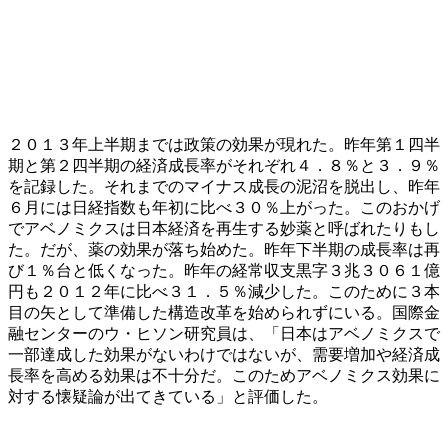
２０１３年上半期までは政策の効果が現れた。昨年第１四半
期と第２四半期の経済成長率がそれぞれ４．８％と３．９％
を記録した。それまでのマイナス成長の泥沼を脱出し、昨年
６月には日経指数も年初に比べ３０％上がった。このおかげ
でアベノミクスは日本経済を再生する妙薬と呼ばれたりもし
た。だが、薬の効果が落ち始めた。昨年下半期の成長率は再
び１％台と低くなった。昨年の経常収支黒字３兆３０６１億
円も２０１２年に比べ３１．５％減少した。このために３本
目の矢として準備した構造改革を始められずにいる。国際金
融センターのウ・ヒソン研究員は、「日本はアベノミクスで
一部達成した効果がないわけではないが、需要増加や経済成
長率を高める効果は不十分だ。このためアベノミクス効果に
対する懐疑論が出てきている」と評価した。