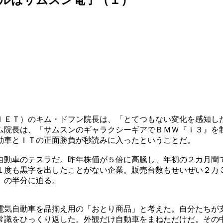
ＩＥＴ）のキム・ドフン院長は、「とてつもない変化を感知し
ム院長は、「サムスンのギャラクシーギアでＢＭＷ『ｉ３』を
動車とＩＴの正面勝負が秒読みに入ったということだ。
自動車のテスラだ。昨年株価が５倍に高騰し、年初の２カ月間
１度も黒字を出したことがない企業。販売台数もせいぜい２万
）の半分に迫る。
電気自動車を品揃え用の「おとり商品」と考えた。自分たちが
常識をひっくり返した。外観だけ自動車をまねただけだ。その