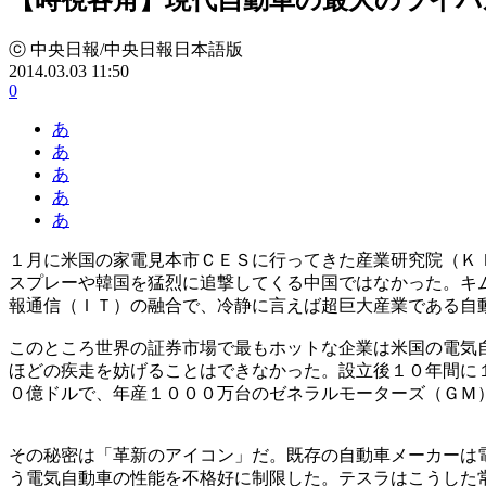
ⓒ 中央日報/中央日報日本語版
2014.03.03 11:50
0
あ
あ
あ
あ
あ
１月に米国の家電見本市ＣＥＳに行ってきた産業研究院（Ｋ
スプレーや韓国を猛烈に追撃してくる中国ではなかった。キ
報通信（ＩＴ）の融合で、冷静に言えば超巨大産業である自
このところ世界の証券市場で最もホットな企業は米国の電気
ほどの疾走を妨げることはできなかった。設立後１０年間に
０億ドルで、年産１０００万台のゼネラルモーターズ（ＧＭ
その秘密は「革新のアイコン」だ。既存の自動車メーカーは
う電気自動車の性能を不格好に制限した。テスラはこうした