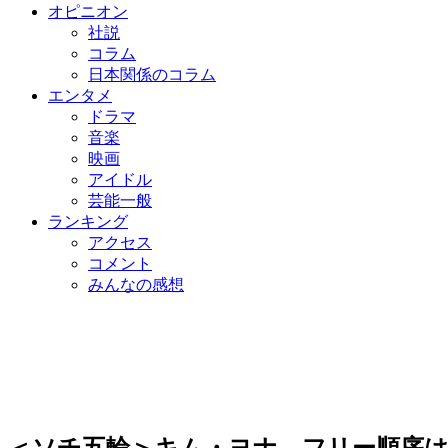
オピニオン
社説
コラム
日本関係のコラム
エンタメ
ドラマ
音楽
映画
アイドル
芸能一般
ランキング
アクセス
コメント
みんなの感想
＜ソチ五輪＞キム・ヨナ、フリー順序は