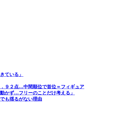
きている」
．９２点…中間順位で首位＝フィギュア
動かず…フリーのことだけ考える」
でも揺るがない理由