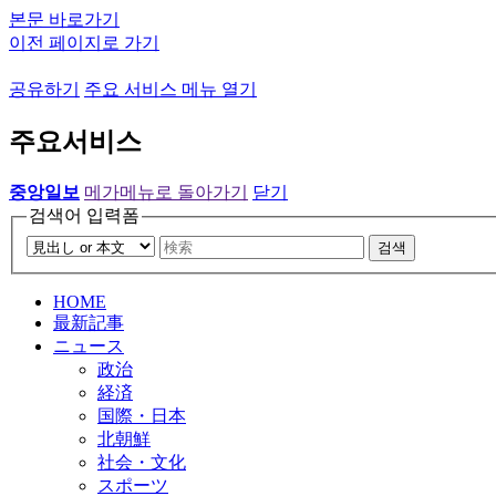
본문 바로가기
이전 페이지로 가기
공유하기
주요 서비스 메뉴 열기
주요서비스
중앙일보
메가메뉴로 돌아가기
닫기
검색어 입력폼
검색
HOME
最新記事
ニュース
政治
経済
国際・日本
北朝鮮
社会・文化
スポーツ