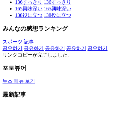
136
すっきり
136
すっきり
165
興味深い
165
興味深い
138
役に立つ
138
役に立つ
みんなの感想ランキング
スポーツ 記事
공유하기
공유하기
공유하기
공유하기
공유하기
リンクコピーが完了しました。
포토뷰어
뉴스 메뉴 보기
最新記事