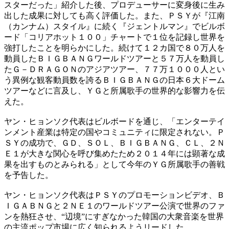
スターだった」紹介した後、プロデューサーに変身後に生み
出した成果に対しても高く評価した。また、ＰＳＹが『江南
（カンナム）スタイル』に続く『ジェントルマン』でビルボ
ード「コリアホット１００」チャートで１位を記録し世界を
強打したことを明らかにした。続けて１２カ国で８０万人を
動員したＢＩＧＢＡＮＧワールドツアーと５７万人を動員し
たＧ－ＤＲＡＧＯＮのアジアツアー、７７万１０００人とい
う異例な観客動員数を誇るＢＩＧＢＡＮＧの日本６大ドーム
ツアーなどに言及し、ＹＧと所属歌手の世界的な影響力を伝
えた。
ヤン・ヒョンソク代表はビルボードを通じ、「エンターテイ
ンメント産業は特定の国やコミュニティに限定されない。Ｐ
ＳＹの成功で、ＧＤ、ＳＯＬ、ＢＩＧＢＡＮＧ、ＣＬ、２Ｎ
Ｅ１が大きな関心を呼び集めたため２０１４年には顕著な成
果を出すものとみられる」として今年のＹＧ所属歌手の善戦
を予告した。
ヤン・ヒョンソク代表はＰＳＹのプロモーションビデオ、Ｂ
ＩＧＡＢＮＧと２ＮＥ１のワールドツアー公演で世界のファ
ンを熱狂させ、“辺境”にすぎなかった韓国の大衆音楽を世界
の主流ポップ市場に広く知られるようリードした。