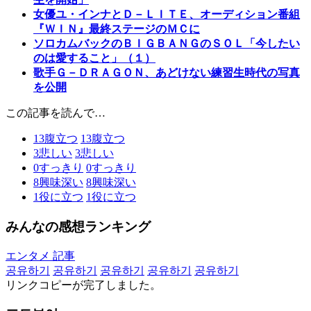
女優ユ・インナとＤ－ＬＩＴＥ、オーディション番組
『ＷＩＮ』最終ステージのＭＣに
ソロカムバックのＢＩＧＢＡＮＧのＳＯＬ「今したい
のは愛すること」（１）
歌手Ｇ－ＤＲＡＧＯＮ、あどけない練習生時代の写真
を公開
この記事を読んで…
13
腹立つ
13
腹立つ
3
悲しい
3
悲しい
0
すっきり
0
すっきり
8
興味深い
8
興味深い
1
役に立つ
1
役に立つ
みんなの感想ランキング
エンタメ 記事
공유하기
공유하기
공유하기
공유하기
공유하기
リンクコピーが完了しました。