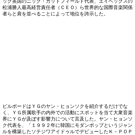
ック英国のニック・ガットフィールド代表、エイベックスの
松浦勝人最高経営責任者（ＣＥＯ）ら世界的な国際音楽関係
者らと肩を並べることによって地位を誇示した。
ビルボードはＹＧのヤン・ヒョンソクを紹介するだけでな
く、ＹＧ所属歌手の内外での活動にスポットを当て大衆音楽
界にＹＧが及ぼす影響力について言及した。ヤン・ヒョンソ
ク代表を、「１９９２年に韓国にモダンポップというジャン
ルを構築したソテジワアイドゥルでデビューしたＫ－ＰＯＰ