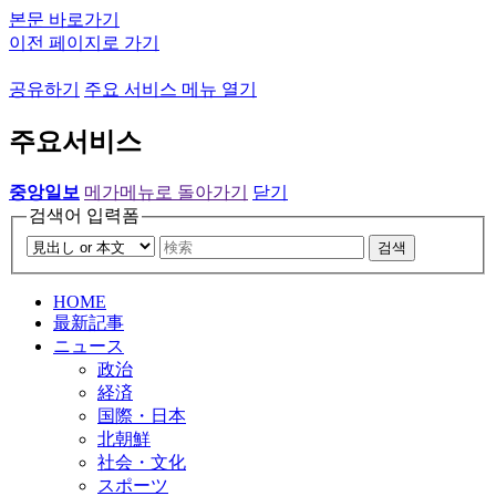
본문 바로가기
이전 페이지로 가기
공유하기
주요 서비스 메뉴 열기
주요서비스
중앙일보
메가메뉴로 돌아가기
닫기
검색어 입력폼
검색
HOME
最新記事
ニュース
政治
経済
国際・日本
北朝鮮
社会・文化
スポーツ