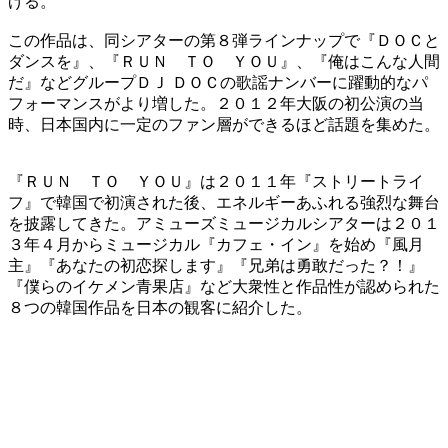
げる。
この作品は、同シアターの第８弾ラインナップで『ＤＯＣと
ダンスを』、『ＲＵＮ ＴＯ ＹＯＵ』、『俺はこんな人間
だ』などグループＤＪ ＤＯＣの歌謡ナンバーに躍動的なパ
フォーマンスがより増した。２０１２年大阪の初公演の当
時、日本国内に一定のファン層ができるほど話題を集めた。
『ＲＵＮ ＴＯ ＹＯＵ』は２０１１年『ストリートライ
フ』で韓国で初演された後、エネルギーあふれる強烈な舞台
を披露してきた。アミューズミュージカルシアターは２０１
３年４月からミュージカル『カフェ・イン』を始め『風月
主』『あなたの初恋探します』『兄弟は勇敢だった？！』
『僕らのイケメン青果店』など大衆性と作品性が認められた
８つの韓国作品を日本の観客に紹介した。