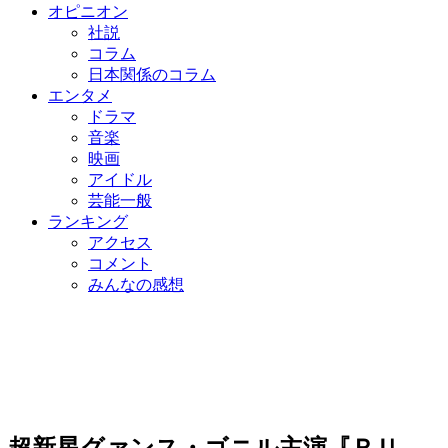
オピニオン
社説
コラム
日本関係のコラム
エンタメ
ドラマ
音楽
映画
アイドル
芸能一般
ランキング
アクセス
コメント
みんなの感想
超新星グァンス・ゴニル主演『ＲＵ