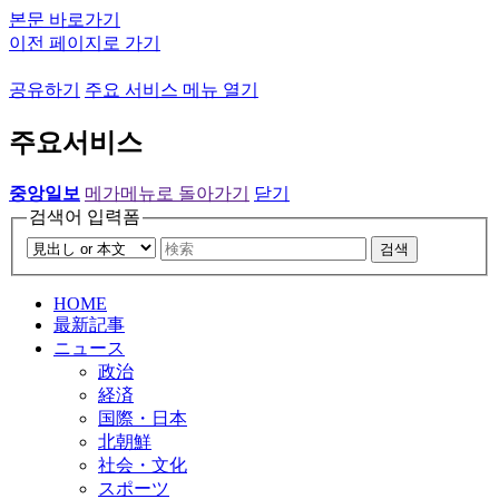
본문 바로가기
이전 페이지로 가기
공유하기
주요 서비스 메뉴 열기
주요서비스
중앙일보
메가메뉴로 돌아가기
닫기
검색어 입력폼
검색
HOME
最新記事
ニュース
政治
経済
国際・日本
北朝鮮
社会・文化
スポーツ