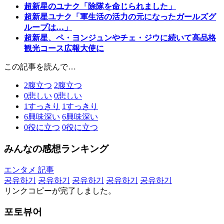
超新星のユナク「除隊を命じられました」
超新星ユナク「軍生活の活力の元になったガールズグ
ループは…」
超新星、ペ・ヨンジュンやチェ・ジウに続いて高品格
観光コース広報大使に
この記事を読んで…
2
腹立つ
2
腹立つ
0
悲しい
0
悲しい
1
すっきり
1
すっきり
6
興味深い
6
興味深い
0
役に立つ
0
役に立つ
みんなの感想ランキング
エンタメ 記事
공유하기
공유하기
공유하기
공유하기
공유하기
リンクコピーが完了しました。
포토뷰어