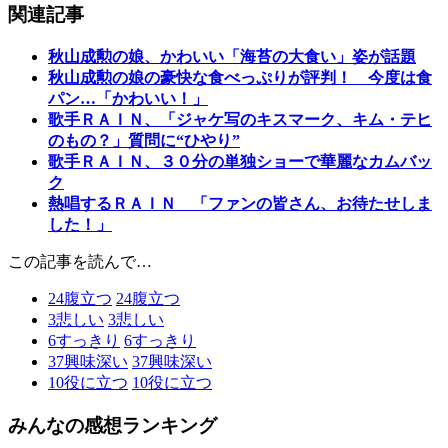
関連記事
秋山成勲の娘、かわいい「海苔の大食い」姿が話題
秋山成勲の娘の豪快な食べっぷりが評判！ 今度は食
パン…「かわいい！」
歌手ＲＡＩＮ、「ジャケ写のキスマーク、キム・テヒ
のもの？」質問に“ひやり”
歌手ＲＡＩＮ、３０分の単独ショーで華麗なカムバッ
ク
熱唱するＲＡＩＮ 「ファンの皆さん、お待たせしま
した！」
この記事を読んで…
24
腹立つ
24
腹立つ
3
悲しい
3
悲しい
6
すっきり
6
すっきり
37
興味深い
37
興味深い
10
役に立つ
10
役に立つ
みんなの感想ランキング