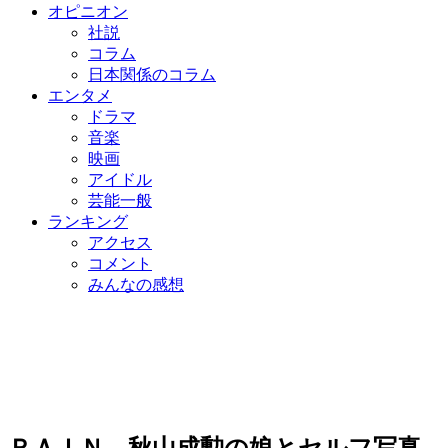
オピニオン
社説
コラム
日本関係のコラム
エンタメ
ドラマ
音楽
映画
アイドル
芸能一般
ランキング
アクセス
コメント
みんなの感想
ＲＡＩＮ、秋山成勲の娘とセルフ写真