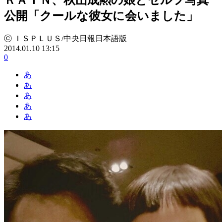
公開「クールな彼女に会いました」
ⓒ ＩＳＰＬＵＳ/中央日報日本語版
2014.01.10 13:15
0
あ
あ
あ
あ
あ