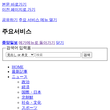
본문 바로가기
이전 페이지로 가기
공유하기
주요 서비스 메뉴 열기
주요서비스
중앙일보
메가메뉴로 돌아가기
닫기
검색어 입력폼
검색
HOME
最新記事
ニュース
政治
経済
国際・日本
北朝鮮
社会・文化
スポーツ