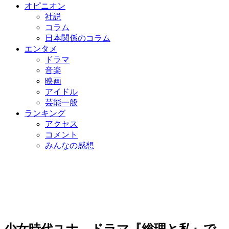
オピニオン
社説
コラム
日本関係のコラム
エンタメ
ドラマ
音楽
映画
アイドル
芸能一般
ランキング
アクセス
コメント
みんなの感想
少女時代ユナ、ドラマ『総理と私』で