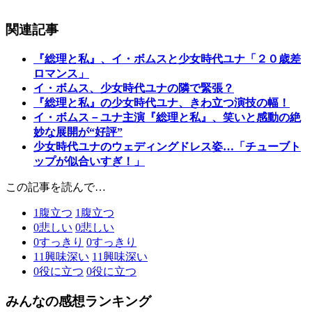
関連記事
『総理と私』、イ・ボムスと少女時代ユナ「２０歳差
ロマンス」
イ・ボムス、少女時代ユナの隣で緊張？
『総理と私』の少女時代ユナ、きわ立つ演技の幅！
イ・ボムス－ユナ主演『総理と私』、笑いと感動の絶
妙な展開が“好評”
少女時代ユナのウェディングドレス姿…「チューブト
ップが似合いすぎ！」
この記事を読んで…
1
腹立つ
1
腹立つ
0
悲しい
0
悲しい
0
すっきり
0
すっきり
11
興味深い
11
興味深い
0
役に立つ
0
役に立つ
みんなの感想ランキング