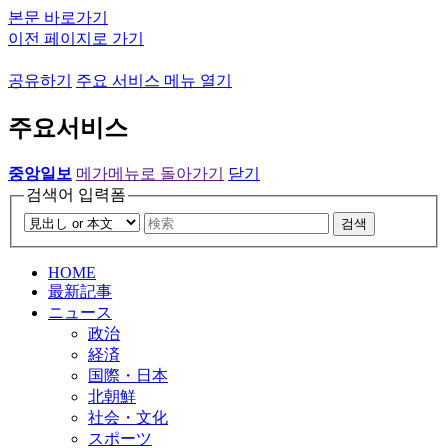
본문 바로가기
이전 페이지로 가기
공유하기
주요 서비스 메뉴 열기
주요서비스
중앙일보
메가메뉴로 돌아가기
닫기
검색어 입력폼
검색
HOME
最新記事
ニュース
政治
経済
国際・日本
北朝鮮
社会・文化
スポーツ