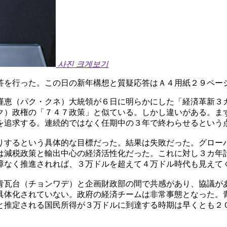
사진 크게보기
答を行った。この日の新年構想と質疑応答はＡ４用紙２９ペー
槿恵（パク・クネ）大統領が６日に明らかにした「経済革新３
ク）政権の「７４７政策」と似ている。しかし違いがある。ま
を追求する。連続的ではなく任期中の３年で終わらせるという
りするという具体的な目標だった。結果は失敗だった。グロー
は減税政策と輸出中心の経済活性化だった。これに対し３カ年
障なく推進されれば、３万ドルを超えて４万ドル時代も見えて
青瓦台（チョンワデ）と企画財政部の間で共感があり、協議が
具体化されていない。政府の経済チームは非常事態となった。
と推定される国民所得が３万ドルに到達する時期は早くとも２