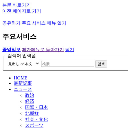
본문 바로가기
이전 페이지로 가기
공유하기
주요 서비스 메뉴 열기
주요서비스
중앙일보
메가메뉴로 돌아가기
닫기
검색어 입력폼
검색
HOME
最新記事
ニュース
政治
経済
国際・日本
北朝鮮
社会・文化
スポーツ