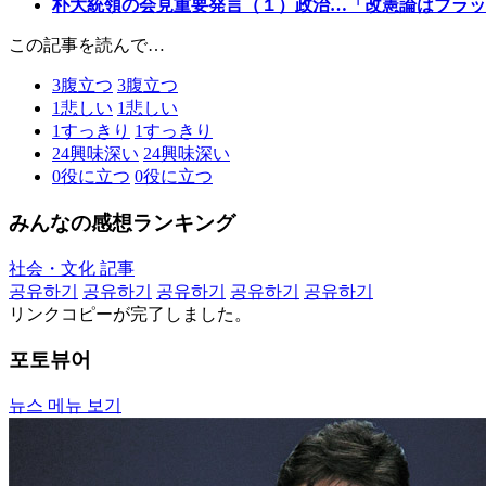
朴大統領の会見重要発言（１）政治…「改憲論はブラッ
この記事を読んで…
3
腹立つ
3
腹立つ
1
悲しい
1
悲しい
1
すっきり
1
すっきり
24
興味深い
24
興味深い
0
役に立つ
0
役に立つ
みんなの感想ランキング
社会・文化 記事
공유하기
공유하기
공유하기
공유하기
공유하기
リンクコピーが完了しました。
포토뷰어
뉴스 메뉴 보기