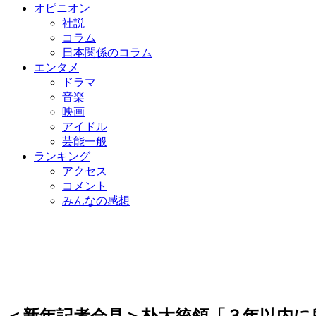
オピニオン
社説
コラム
日本関係のコラム
エンタメ
ドラマ
音楽
映画
アイドル
芸能一般
ランキング
アクセス
コメント
みんなの感想
＜新年記者会見＞朴大統領「３年以内に