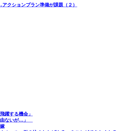
…アクションプラン準備が課題（２）
飛躍する機会」
理由ないが…」
嫁