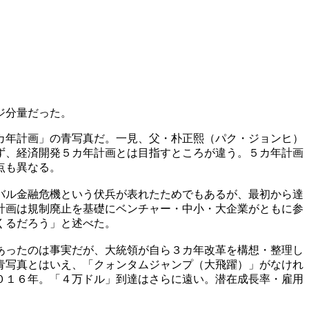
ジ分量だった。
カ年計画」の青写真だ。一見、父・朴正熙（パク・ジョンヒ）
ず、経済開発５カ年計画とは目指すところが違う。５カ年計画
点も異なる。
バル金融危機という伏兵が表れたためでもあるが、最初から達
計画は規制廃止を基礎にベンチャー・中小・大企業がともに参
くるだろう」と述べた。
あったのは事実だが、大統領が自ら３カ年改革を構想・整理し
青写真とはいえ、「クォンタムジャンプ（大飛躍）」がなけれ
０１６年。「４万ドル」到達はさらに遠い。潜在成長率・雇用