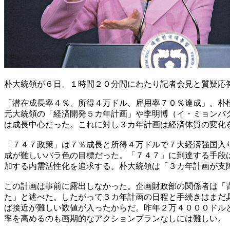
朴大統領が６日、１時間２０分間にわたり記者会見と質疑応
「潜在成長率４％、所得４万ドル、雇用率７０％達成」。朴
元大統領の「経済開発５カ年計画」や李明博（イ・ミョンバ
は成長中心だった。これに対し３カ年計画は経済体質の変化
「７４７政策」は７％成長と所得４万ドルで７大経済強国入
成が難しいバラ色の目標だった。「７４７」に到達する手段
加する内需活性化を追求する。朴大統領は「３カ年計画が支
この計画は事前に露出しなかった。企画財政部の関係者は「
た」と述べた。したがって３カ年計画の日程と手続きはまだ
ば接近が難しい数値が入ったからだ。昨年２万４０００ドル
率を高めるのも画期的なアクションプランなしには難しい。