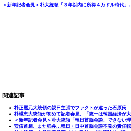
＜新年記者会見＞朴大統領「３年以内に所得４万ドル時代」
関連記事
朴正熙元大統領の親日主張でファクトが違った石原氏
朴槿恵大統領が初めて記者会見、「統一は韓国経済が大
＜新年記者会見＞朴大統領「韓日首脳会談、できない
安倍首相、また強弁…韓日・日中首脳会談不発の責任転