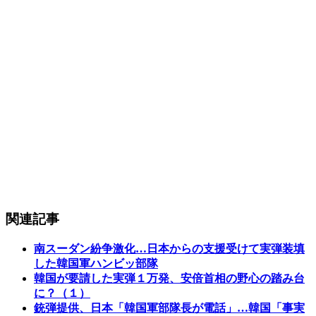
関連記事
南スーダン紛争激化…日本からの支援受けて実弾装填
した韓国軍ハンビッ部隊
韓国が要請した実弾１万発、安倍首相の野心の踏み台
に？（１）
銃弾提供、日本「韓国軍部隊長が電話」…韓国「事実