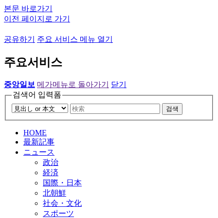
본문 바로가기
이전 페이지로 가기
공유하기
주요 서비스 메뉴 열기
주요서비스
중앙일보
메가메뉴로 돌아가기
닫기
검색어 입력폼
검색
HOME
最新記事
ニュース
政治
経済
国際・日本
北朝鮮
社会・文化
スポーツ