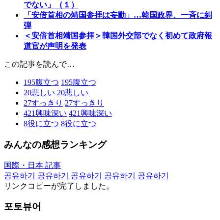
でない」（１）
「安倍首相の靖国参拝は妄動」…韓国政界、一斉に糾
弾
＜安倍首相靖国参拝＞韓国外交部でなく初めて政府報
道官が声明を発表
この記事を読んで…
195
腹立つ
195
腹立つ
20
悲しい
20
悲しい
27
すっきり
27
すっきり
421
興味深い
421
興味深い
8
役に立つ
8
役に立つ
みんなの感想ランキング
国際・日本 記事
공유하기
공유하기
공유하기
공유하기
공유하기
リンクコピーが完了しました。
포토뷰어