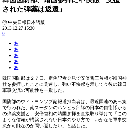
された弾薬は返還」
ⓒ 中央日報日本語版
2013.12.27 15:30
0
あ
あ
あ
あ
あ
韓国国防部は２７日、定例記者会見で安倍晋三首相が靖国神
社を参拝したことに関連し、強い不快感を示して今後の韓日
軍事交流の可能性を一蹴した。
国防部のウィ・ヨンソプ副報道担当者は、最近国連のあっ旋
で行われた、南スーダンのハンビッ部隊の日本の自衛隊から
の弾薬支援と、安倍首相の靖国参拝を直接取り挙げて「この
ような信頼が構築されない日本のやり方で、いかなる軍事交
流が可能なのか問い返したい」と話した。