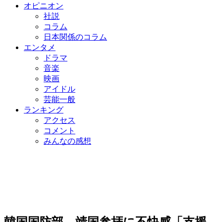
オピニオン
社説
コラム
日本関係のコラム
エンタメ
ドラマ
音楽
映画
アイドル
芸能一般
ランキング
アクセス
コメント
みんなの感想
韓国国防部、靖国参拝に不快感「支援