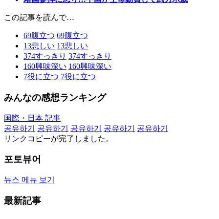
この記事を読んで…
69
腹立つ
69
腹立つ
13
悲しい
13
悲しい
374
すっきり
374
すっきり
160
興味深い
160
興味深い
7
役に立つ
7
役に立つ
みんなの感想ランキング
国際・日本 記事
공유하기
공유하기
공유하기
공유하기
공유하기
リンクコピーが完了しました。
포토뷰어
뉴스 메뉴 보기
最新記事