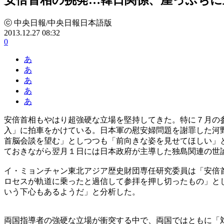
ⓒ 中央日報/中央日報日本語版
2013.12.27 08:32
0
あ
あ
あ
あ
あ
安倍首相もやはり超強硬な立場を堅持してきた。特に７月の
入」に拍車をかけている。日本軍の慰安婦問題を謝罪した河
首脳会談を望む」としつつも「前向きな姿を見せてほしい」
ておきながら翌月１日には日本政府が主導した独島関連の世
イ・ミョンチャン東北アジア歴史財団専任研究委員は「安倍
ロセスが軌道に乗ったと過信して参拝を押し切ったもの」と
いう下心もあるようだ」と分析した。
両国指導者の強硬な立場が衝突する中で、両国ではともに「