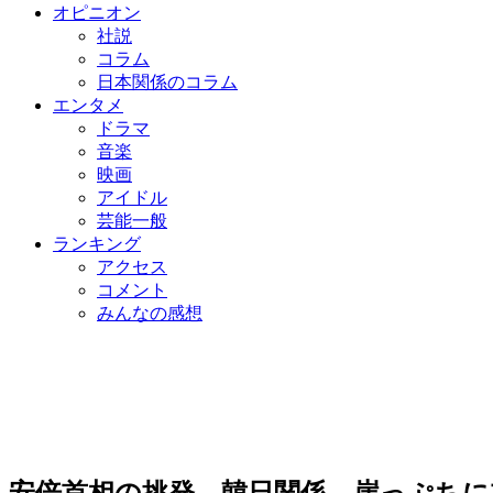
オピニオン
社説
コラム
日本関係のコラム
エンタメ
ドラマ
音楽
映画
アイドル
芸能一般
ランキング
アクセス
コメント
みんなの感想
安倍首相の挑発…韓日関係、崖っぷちに