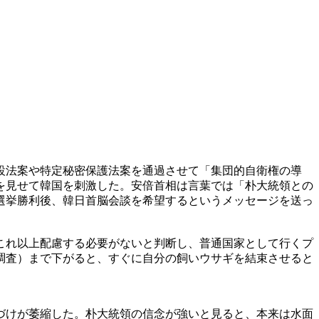
設法案や特定秘密保護法案を通過させて「集団的自衛権の導
を見せて韓国を刺激した。安倍首相は言葉では「朴大統領との
選挙勝利後、韓日首脳会談を希望するというメッセージを送っ
これ以上配慮する必要がないと判断し、普通国家として行くプ
調査）まで下がると、すぐに自分の飼いウサギを結束させると
づけが萎縮した。朴大統領の信念が強いと見ると、本来は水面