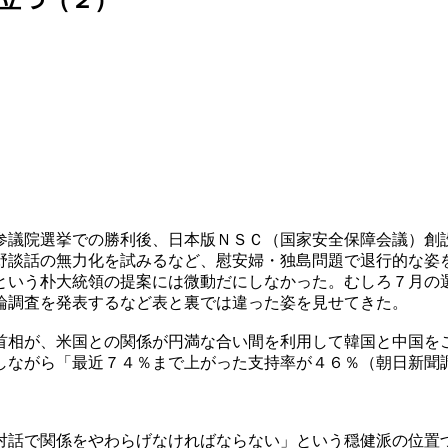
参議院選挙での勝利後、日本版ＮＳＣ（国家安全保障会議）創
野談話の無力化を試みるなど、慰安婦・独島問題で退行的な姿
という朴大統領の提案には微動だにしなかった。むしろ７月の
論調査を発表するなど表と裏では違った姿を見せてきた。
首相が、米国との関係が円満な合い間を利用して韓国と中国を
しながら「最近７４％まで上がった支持率が４６％（朝日新聞
対話で関係をやわらげなければならない」という穏健派の位置