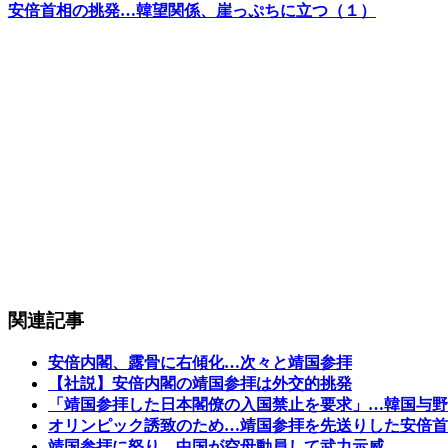
安倍首相の挑発…韓望関係、崖っぷちに立つ（１）
関連記事
安倍内閣、露骨に右傾化…次々と靖国参拝
【社説】安倍内閣の靖国参拝は外交的挑発
「靖国参拝した日本閣僚の入国禁止を要求」…韓国与野
オリンピック誘致のため…靖国参拝を先送りした安倍首
靖国参拝に怒り…中国が空母動員して武力示威