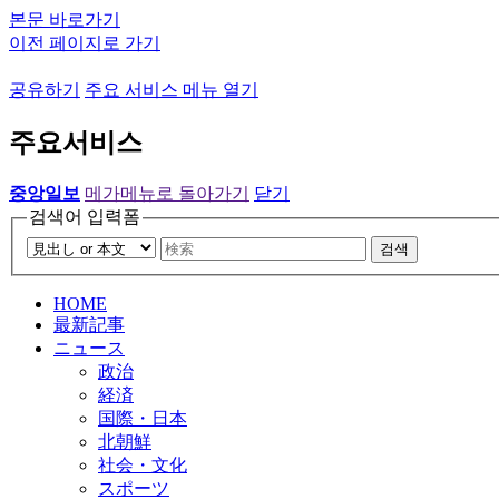
본문 바로가기
이전 페이지로 가기
공유하기
주요 서비스 메뉴 열기
주요서비스
중앙일보
메가메뉴로 돌아가기
닫기
검색어 입력폼
검색
HOME
最新記事
ニュース
政治
経済
国際・日本
北朝鮮
社会・文化
スポーツ