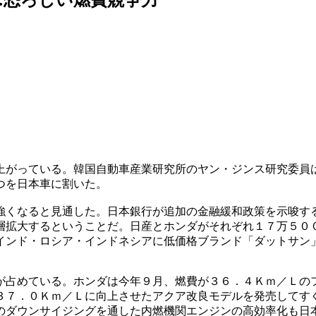
上がっている。韓国自動車産業研究所のヤン・ジンス研究委員
つを日本車に割いた。
強くなると見通した。日本銀行が追加の金融緩和政策を示唆す
層拡大するということだ。日産とホンダがそれぞれ１７万５０
インド・ロシア・インドネシアに低価格ブランド「ダットサン
が占めている。ホンダは今年９月、燃費が３６．４Ｋｍ／Ｌの
３７．０Ｋｍ／Ｌに向上させたアクア改良モデルを発売してす
のダウンサイジングを通した内燃機関エンジンの高効率化も日