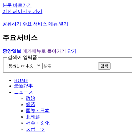
본문 바로가기
이전 페이지로 가기
공유하기
주요 서비스 메뉴 열기
주요서비스
중앙일보
메가메뉴로 돌아가기
닫기
검색어 입력폼
검색
HOME
最新記事
ニュース
政治
経済
国際・日本
北朝鮮
社会・文化
スポーツ