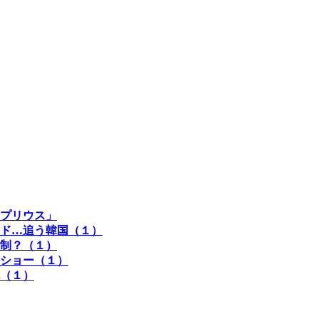
プリウス」
ド…追う韓国（１）
制？（１）
ショー（１）
（１）