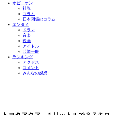
オピニオン
社説
コラム
日本関係のコラム
エンタメ
ドラマ
音楽
映画
アイドル
芸能一般
ランキング
アクセス
コメント
みんなの感想
トヨタアクア、１リットルで３７キロ