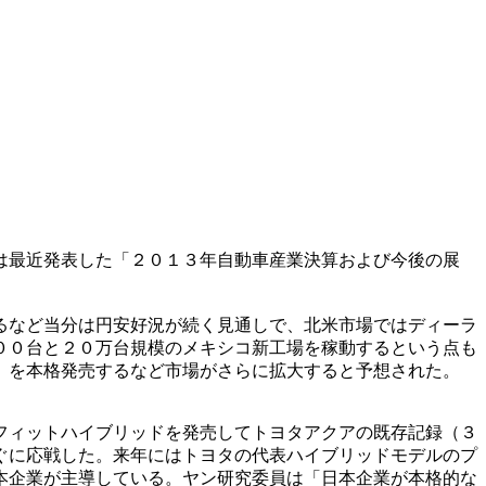
は最近発表した「２０１３年自動車産業決算および今後の展
るなど当分は円安好況が続く見通しで、北米市場ではディーラ
００台と２０万台規模のメキシコ新工場を稼動するという点も
」を本格発売するなど市場がさらに拡大すると予想された。
フィットハイブリッドを発売してトヨタアクアの既存記録（３
ぐに応戦した。来年にはトヨタの代表ハイブリッドモデルのプ
本企業が主導している。ヤン研究委員は「日本企業が本格的な