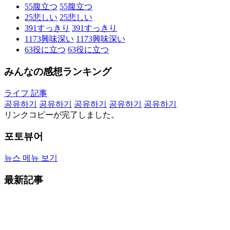
55
腹立つ
55
腹立つ
25
悲しい
25
悲しい
391
すっきり
391
すっきり
1173
興味深い
1173
興味深い
63
役に立つ
63
役に立つ
みんなの感想ランキング
ライフ 記事
공유하기
공유하기
공유하기
공유하기
공유하기
リンクコピーが完了しました。
포토뷰어
뉴스 메뉴 보기
最新記事