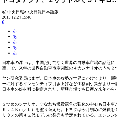
ⓒ 中央日報/中央日報日本語版
2013.12.24 15:46
0
あ
あ
あ
あ
あ
日本車の浮上は、中国だけでなく世界の自動車市場の話題に
望」で、来年の世界自動車市場関連の４大シナリオのうち２
ヤン研究委員はまず、日本車の攻勢が世界にかけてより一層
ーに対するインセンティブ引き上げなど価格割引策がより一
日本車の好材料に指定された。新興市場でも日産が来年から
２つめのシナリオ、すなわち燃費競争の強化の中心も日本車
５．４Ｋｍ／Ｌ）を塗り替えた。トヨタは今月初めに燃費を
リウスの第４世代モデルの発売も予定されている。エンジン