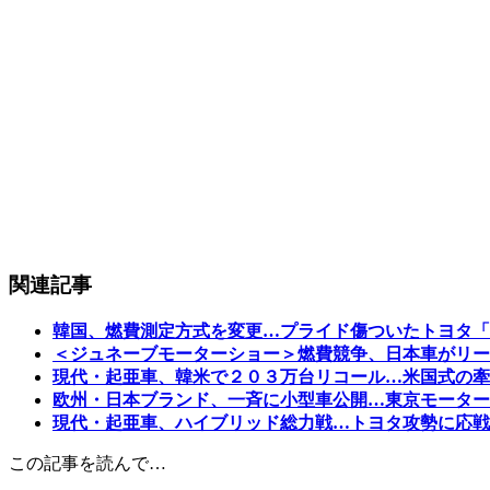
関連記事
韓国、燃費測定方式を変更…プライド傷ついたトヨタ「
＜ジュネーブモーターショー＞燃費競争、日本車がリー
現代・起亜車、韓米で２０３万台リコール…米国式の牽
欧州・日本ブランド、一斉に小型車公開…東京モーター
現代・起亜車、ハイブリッド総力戦…トヨタ攻勢に応戦
この記事を読んで…