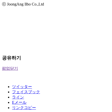
ⓒ JoongAng Ilbo Co.,Ltd
공유하기
팝업닫기
ツイッター
フェイスブック
ライン
Eメール
リンクコピー