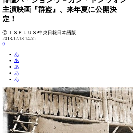
主演映画『群盗』、来年夏に公開決
定！
ⓒ ＩＳＰＬＵＳ/中央日報日本語版
2013.12.18 14:55
0
あ
あ
あ
あ
あ