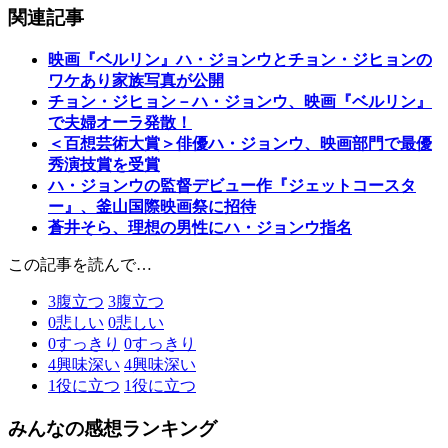
関連記事
映画『ベルリン』ハ・ジョンウとチョン・ジヒョンの
ワケあり家族写真が公開
チョン・ジヒョン－ハ・ジョンウ、映画『ベルリン』
で夫婦オーラ発散！
＜百想芸術大賞＞俳優ハ・ジョンウ、映画部門で最優
秀演技賞を受賞
ハ・ジョンウの監督デビュー作『ジェットコースタ
ー』、釜山国際映画祭に招待
蒼井そら、理想の男性にハ・ジョンウ指名
この記事を読んで…
3
腹立つ
3
腹立つ
0
悲しい
0
悲しい
0
すっきり
0
すっきり
4
興味深い
4
興味深い
1
役に立つ
1
役に立つ
みんなの感想ランキング