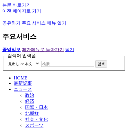
본문 바로가기
이전 페이지로 가기
공유하기
주요 서비스 메뉴 열기
주요서비스
중앙일보
메가메뉴로 돌아가기
닫기
검색어 입력폼
검색
HOME
最新記事
ニュース
政治
経済
国際・日本
北朝鮮
社会・文化
スポーツ