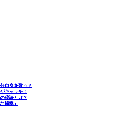
分自身を歌う？
がキャッチ！
の秘訣とは？
な提案」