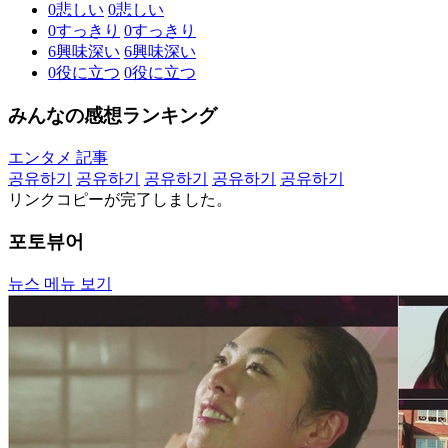
0
悲しい
0
悲しい
0
すっきり
0
すっきり
6
興味深い
6
興味深い
0
役に立つ
0
役に立つ
みんなの感想ランキング
エンタメ 記事
공유하기
공유하기
공유하기
공유하기
공유하기
リンクコピーが完了しました。
포토뷰어
뉴스 메뉴 보기