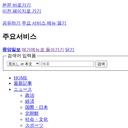
본문 바로가기
이전 페이지로 가기
공유하기
주요 서비스 메뉴 열기
주요서비스
중앙일보
메가메뉴로 돌아가기
닫기
검색어 입력폼
검색
HOME
最新記事
ニュース
政治
経済
国際・日本
北朝鮮
社会・文化
スポーツ