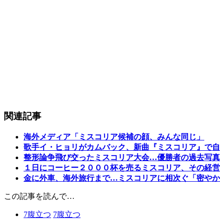
関連記事
海外メディア「ミスコリア候補の顔、みんな同じ」
歌手イ・ヒョリがカムバック、新曲『ミスコリア』で自
整形論争飛び交ったミスコリア大会…優勝者の過去写真
１日にコーヒー２０００杯を売るミスコリア、その経営
金に外車、海外旅行まで…ミスコリアに相次ぐ「密やか
この記事を読んで…
7
腹立つ
7
腹立つ