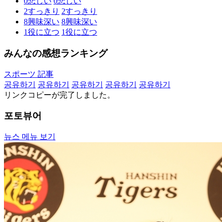
0
悲しい
0
悲しい
2
すっきり
2
すっきり
8
興味深い
8
興味深い
1
役に立つ
1
役に立つ
みんなの感想ランキング
スポーツ 記事
공유하기
공유하기
공유하기
공유하기
공유하기
リンクコピーが完了しました。
포토뷰어
뉴스 메뉴 보기