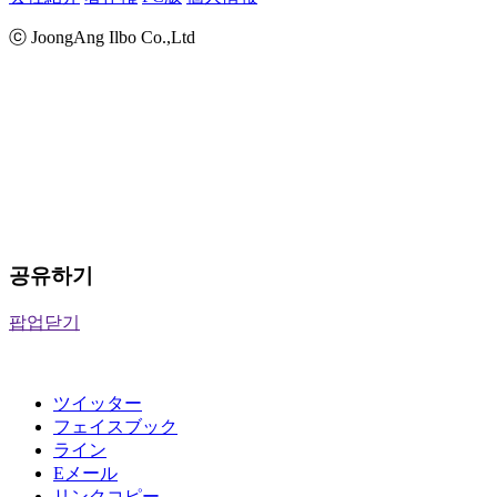
ⓒ JoongAng Ilbo Co.,Ltd
공유하기
팝업닫기
ツイッター
フェイスブック
ライン
Eメール
リンクコピー