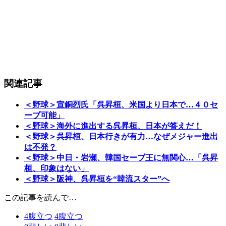
関連記事
＜野球＞宣銅烈氏「呉昇桓、米国より日本で…４０セ
ーブ可能」
＜野球＞海外に進出する呉昇桓、日本が答えだ！
＜野球＞呉昇桓、日本行きが有力…なぜメジャー進出
は不発？
＜野球＞中日・岩瀬、韓国セーブ王に無関心…「呉昇
桓、印象はない」
＜野球＞阪神、呉昇桓を“韓流スター”へ
この記事を読んで…
4
腹立つ
4
腹立つ