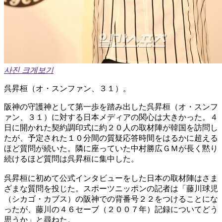
사진 크게보기
呉昇桓（オ・スンファン、３１）。
阪神の守護神として第一歩を踏み出した呉昇桓（オ・スンフ
ァン、３１）に対する日本メディアの関心は大きかった。４
日に開かれた契約調印式に約２０人の取材陣が韓国を訪問し
たが、予定された１０分間の質疑応答時間をはるかに超える
ほど質問が続いた。隣に座っていた中村勝広ＧＭが長く黙り
続けるほど質問は呉昇桓に集中した。
呉昇桓に初めて公式インタビューをした日本の取材陣はさま
ざまな質問を投じた。スポーツニッポンの記者は「藤川球児
（シカゴ・カブス）の阪神での背番号２２をつけることにな
ったが、藤川の４６セーブ（２００７年）記録についてどう
思うか」と尋ねた。