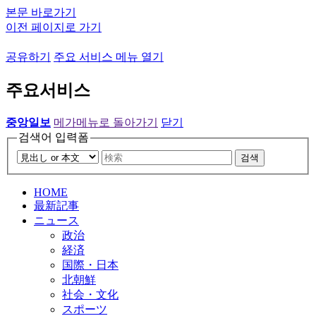
본문 바로가기
이전 페이지로 가기
공유하기
주요 서비스 메뉴 열기
주요서비스
중앙일보
메가메뉴로 돌아가기
닫기
검색어 입력폼
검색
HOME
最新記事
ニュース
政治
経済
国際・日本
北朝鮮
社会・文化
スポーツ