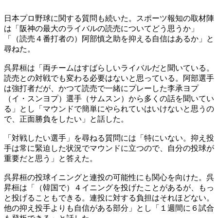
日本プロ野球に関する質問も続いた。スポーツ報知の取材陣
は「阪神の最大のライバルの読売についてどう思うか」
「（読売４番打者の）阿部慎之助を抑える自信はあるか」と
尋ねた。
呉昇桓は「両チームはすばらしいライバルだと聞いている。
読売との対戦でも変わる必要はないと思っている。阿部選手
は強打者だが、かつて読売で一緒にプレーした李承ヨプ
（イ・スンヨプ）選手（サムスン）から多くの話を聞いてい
る」とし「マウンドで簡単にやられていはいけないと思うの
で、正面勝負をしたい」と話した。
「対戦したい選手」を尋ねる質問には「特にいない。抑え投
手は常に緊迫した状況でマウンドに立つので、自分の投球が
重要だと思う」と答えた。
呉昇桓の投球イニングと連投の可能性にも関心を向けた。呉
昇桓は「（韓国で）４イニングを投げたことがあるが、もっ
と投げることもできる。連投に対する負担はそれほどない。
他の抑え投手よりも自信がある部分」とし「１週間に６試合