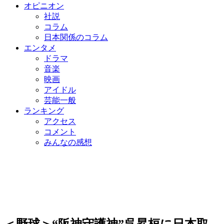
オピニオン
社説
コラム
日本関係のコラム
エンタメ
ドラマ
音楽
映画
アイドル
芸能一般
ランキング
アクセス
コメント
みんなの感想
＜野球＞“阪神守護神”呉昇桓に日本取