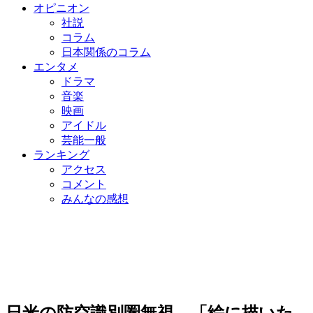
オピニオン
社説
コラム
日本関係のコラム
エンタメ
ドラマ
音楽
映画
アイドル
芸能一般
ランキング
アクセス
コメント
みんなの感想
日米の防空識別圏無視…「絵に描いた