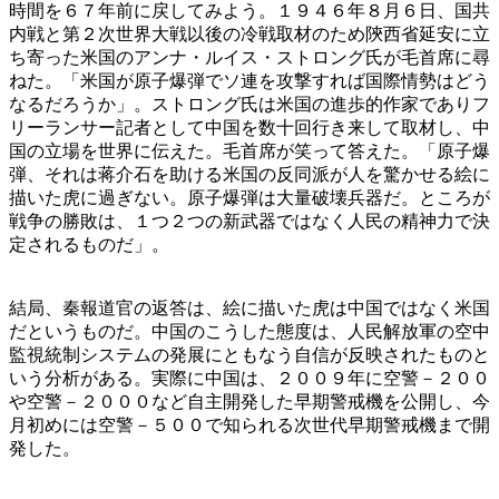
時間を６７年前に戻してみよう。１９４６年８月６日、国共
内戦と第２次世界大戦以後の冷戦取材のため陝西省延安に立
ち寄った米国のアンナ・ルイス・ストロング氏が毛首席に尋
ねた。「米国が原子爆弾でソ連を攻撃すれば国際情勢はどう
なるだろうか」。ストロング氏は米国の進歩的作家でありフ
リーランサー記者として中国を数十回行き来して取材し、中
国の立場を世界に伝えた。毛首席が笑って答えた。「原子爆
弾、それは蒋介石を助ける米国の反同派が人を驚かせる絵に
描いた虎に過ぎない。原子爆弾は大量破壊兵器だ。ところが
戦争の勝敗は、１つ２つの新武器ではなく人民の精神力で決
定されるものだ」。
結局、秦報道官の返答は、絵に描いた虎は中国ではなく米国
だというものだ。中国のこうした態度は、人民解放軍の空中
監視統制システムの発展にともなう自信が反映されたものと
いう分析がある。実際に中国は、２００９年に空警－２００
や空警－２０００など自主開発した早期警戒機を公開し、今
月初めには空警－５００で知られる次世代早期警戒機まで開
発した。