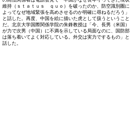
維持（ｓｔａｔｕｓ ｑｕｏ）を破ったのか、防空識別圏に
よってなぜ地域緊張を高めさせるのか明確に尋ねるだろう」
と話した。再度、中国を絵に描いた虎として扱うということ
だ。北京大学国際関係学院の朱鋒教授は「今、長男（米国）
が力で次男（中国）に不満を示している局面なのに、国防部
は落ち着いてよく対応している。外交は実力でするもの」と
話した。