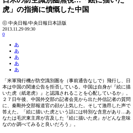
虎」の指摘に憤慨した中国
ⓒ 中央日報/中央日報日本語版
2013.11.29 09:30
0
あ
あ
あ
あ
あ
「米軍飛行機が防空識別圏を（事前通告なしで）飛行し、日
本は中国の関連公告を拒否している。中国は自身が『絵に描
いた虎（紙老虎）』と認識されることを心配しているか」。
２７日午後、中国外交部の記者会見から出た外信記者の質問
に、秦剛外交部報道官の顔が上気した。そして激昂した声で
答えた。「絵に描いた虎という話には特別な含意があり…あ
なたは毛沢東主席が言及した『絵に描いた虎』がどんな意味
なのか調べてみると良いだろう」。