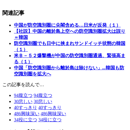
関連記事
中国が防空識別圏に尖閣含める…日米が反発（１）
【社説】中国の離於島上空への防空識別圏拡大は誤り
＝韓国
防空識別圏でも日中に挟まれサンドイッチ状態の韓国
（１）
米Ｂ－５２爆撃機が中国の防空識別圏通過、緊張高ま
る（１）
中国「防空識別圏から離於島は除けない」...韓国も防
空識別圏を拡大へ
この記事を読んで…
94
腹立つ
94
腹立つ
30
悲しい
30
悲しい
40
すっきり
40
すっきり
486
興味深い
486
興味深い
34
役に立つ
34
役に立つ