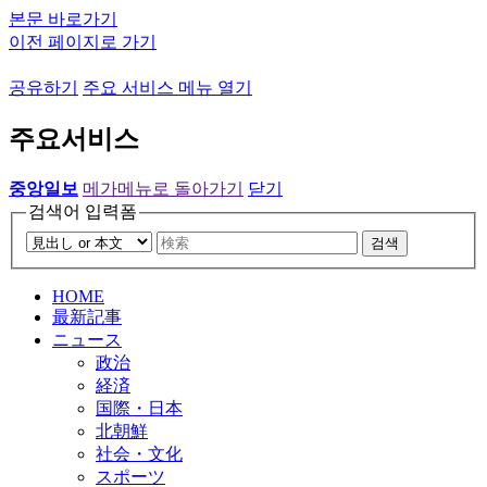
본문 바로가기
이전 페이지로 가기
공유하기
주요 서비스 메뉴 열기
주요서비스
중앙일보
메가메뉴로 돌아가기
닫기
검색어 입력폼
검색
HOME
最新記事
ニュース
政治
経済
国際・日本
北朝鮮
社会・文化
スポーツ