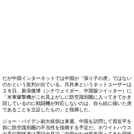
だが中国インターネットでは中国が「張り子の虎」ではない
のかという批判が出ている。呉祚来というネットユーザーは
２８日、新浪微博（シナウェイボー、中国版ツイッター）に
「米軍爆撃機がこれ見よがしに防空識別圏に入ってきてかき
回しているのに戦闘機が対応しないのは、自ら絵に描いた虎
であることを立証したもの」と指摘した。
ジョー・バイデン副大統領は来週、中国を訪問して習近平を
前に防空識別圏の不当性を指摘する予定だ。ホワイトハウス
の高位関係者は電話会見で「中国がなぜ長年守ってきた現状