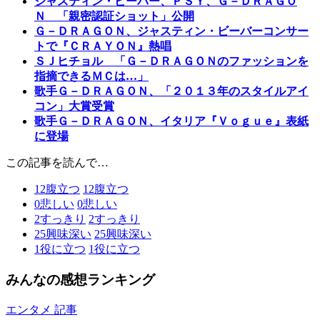
ジャスティン・ビーバー、ＰＳＹ、Ｇ－ＤＲＡＧＯ
Ｎ 「親密認証ショット」公開
Ｇ－ＤＲＡＧＯＮ、ジャスティン・ビーバーコンサー
トで『ＣＲＡＹＯＮ』熱唱
ＳＪヒチョル 「Ｇ－ＤＲＡＧＯＮのファッションを
指摘できるＭＣは…」
歌手Ｇ－ＤＲＡＧＯＮ、「２０１３年のスタイルアイ
コン」大賞受賞
歌手Ｇ－ＤＲＡＧＯＮ、イタリア『Ｖｏｇｕｅ』表紙
に登場
この記事を読んで…
12
腹立つ
12
腹立つ
0
悲しい
0
悲しい
2
すっきり
2
すっきり
25
興味深い
25
興味深い
1
役に立つ
1
役に立つ
みんなの感想ランキング
エンタメ 記事