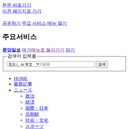
본문 바로가기
이전 페이지로 가기
공유하기
주요 서비스 메뉴 열기
주요서비스
중앙일보
메가메뉴로 돌아가기
닫기
검색어 입력폼
검색
HOME
最新記事
ニュース
政治
経済
国際・日本
北朝鮮
社会・文化
スポーツ