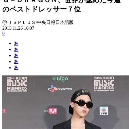
のベストドレッサー７位
ⓒ ＩＳＰＬＵＳ/中央日報日本語版
2013.11.26 16:07
0
あ
あ
あ
あ
あ