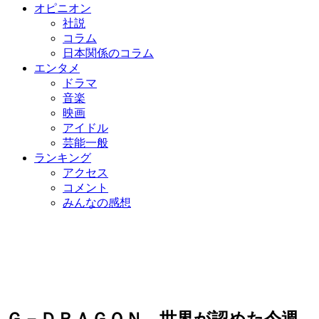
オピニオン
社説
コラム
日本関係のコラム
エンタメ
ドラマ
音楽
映画
アイドル
芸能一般
ランキング
アクセス
コメント
みんなの感想
Ｇ－ＤＲＡＧＯＮ、世界が認めた今週