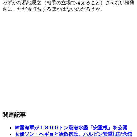
わずかな易地思之（相手の立場で考えること）さえない軽薄
さに、ただ舌打ちするほかはないのだろうか。
関連記事
韓国海軍が１８００トン級潜水艦「安重根」を公開
女優ソン・ヘギョと徐敬徳氏、ハルビン安重根記念館