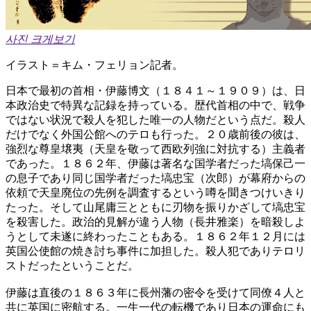
사진 크게보기
イラスト＝キム・フェリョン記者。
日本で最初の首相・伊藤博文（１８４１～１９０９）は、日
本政治史で特異な記録を持っている。歴代首相の中で、戦争
ではない状況で殺人を犯した唯一の人物だという点だ。殺人
だけでなく外国公館へのテロも行った。２０歳前後の彼は、
強烈な尊皇壌夷（天皇を敬って西欧列強に対抗する）主義者
であった。１８６２年、伊藤は著名な国学者だった塙保己一
の息子であり同じ国学者だった塙忠宝（次郎）が幕府からの
依頼で天皇廃位の先例を調査するという噂を聞きつけいきり
たった。そして山尾庸三とともに刃物を振りかざして塙忠宝
を殺害した。政治的見解が違う人物（長井雅楽）を暗殺しよ
うとして未遂に終わったこともある。１８６２年１２月には
英国公使館の焼き討ち事件に加担した。殺人犯でありテロリ
ストだったということだ。
伊藤は直後の１８６３年に長州藩の密令を受けて同僚４人と
共に英国に密航する。一生一代の転機であり日本の運命にも