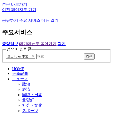
본문 바로가기
이전 페이지로 가기
공유하기
주요 서비스 메뉴 열기
주요서비스
중앙일보
메가메뉴로 돌아가기
닫기
검색어 입력폼
검색
HOME
最新記事
ニュース
政治
経済
国際・日本
北朝鮮
社会・文化
スポーツ