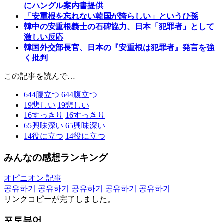
にハングル案内書提供
「安重根を忘れない韓国が誇らしい」というひ孫
韓中の安重根義士の石碑協力、日本「犯罪者」として
激しい反応
韓国外交部長官、日本の『安重根は犯罪者』発言を強
く批判
この記事を読んで…
644
腹立つ
644
腹立つ
19
悲しい
19
悲しい
16
すっきり
16
すっきり
65
興味深い
65
興味深い
14
役に立つ
14
役に立つ
みんなの感想ランキング
オピニオン 記事
공유하기
공유하기
공유하기
공유하기
공유하기
リンクコピーが完了しました。
포토뷰어