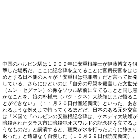
中国のハルビン駅は１９０９年に安重根義士が伊藤博文を狙
撃した場所だ。ここに記念碑を立てることに官房長官をはじ
めとする日本側の人々が「安重根は犯罪者」だと言って反発
している。さらにひどいのは「自分の母親を殺害した文世光
（ムン・セグァン）の像をソウル駅前に立てることと同じ愚
かなことを、娘の朴槿恵（パク・クネ）大統領はまだ悟るこ
とができない」（１１月２０日付産経新聞）といった、あき
れるような例えまで持ってくるほどだ。日本のある元外交官
は「米国で『ハルビンの安重根記念碑は、ケネディ大統領が
暗殺されたダラス市に暗殺犯オズワルドの記念碑を立てるよ
うなものだ』と講演すると、聴衆が水を打ったように静まり
返った」と遠慮なく自慢した（１０月２９日付読売新聞）。