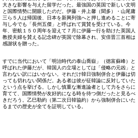
大きな影響を与えた留学だった。最強国の英国で新しい文明
と国際情勢に開眼したのだ。伊藤・井上馨（聞多）・山尾庸
三ら５人は帰国後、日本を新興列強へと押し進めることに寄
与し今でも「長州五傑」と呼ばれて賞賛を受けている。今
年、密航１５０周年を迎えて７月に伊藤一行を助けた英国人
教授夫婦を賛える記念碑が英国で除幕され、安倍晋三首相は
感謝状を贈った。
すでに当代において「明治時代の泰山喬嶽」（徳富蘇峰）と
呼ばれた伊藤だが、韓国人の立場としては「侵略の元凶」と
言わない訳にはいかない。それだけ韓日強制併合と伊藤は切
っても切れない関係だ。ある者は彼が征韓論に反対していた
という点を挙げる。しかし慎重な漸進論者として力をさらに
育てて、国際情勢が友好的になる時を待つ側だったと見るべ
きだろう。乙巳勒約（第二次日韓協約）から強制併合にいた
るまでの歴史が全てを証明している。