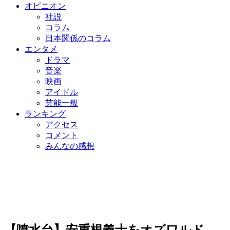
オピニオン
社説
コラム
日本関係のコラム
エンタメ
ドラマ
音楽
映画
アイドル
芸能一般
ランキング
アクセス
コメント
みんなの感想
【噴水台】安重根義士をオズワルド、