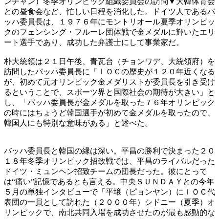
ンチャン）冬季オリンピック組織委員会の訪問▼大韓体育会
との昼食会など、忙しい日程を消化した。ドイツ人であるバ
ッハ委員長は、１９７６年にモントリオール夏季オリンピッ
クのフェンシング・フルーレ団体戦で金メダルに輝いたエリ
ート選手であり、成功した弁護士にして事業家だ。
朴大統領は２１日午後、青瓦台（チョンワデ、大統領府）を
訪問したバッハ委員長に「ＩＯＣの歴史が１２０年近くなる
が、初めて元オリンピック金メダリストが委員長を引き受け
るということで、スポーツ界と国際社会の期待が大きい」と
し、「バッハ委員長が金メダルを取った７６年オリンピック
の時にはちょうど韓国選手が初めて金メダルを取ったので、
韓国人にも特別な意味がある」と述べた。
バッハ委員長と韓国の縁は深い。平昌の勝利で決まった２０
１８年冬季オリンピック招致戦では、平昌のライバルだった
ドイツ・ミュンヘン招致チームの団長だった。彼にとって
は“痛い”記憶であるとも言える。中央ＳＵＮＤＡＹとの今年
５月の単独インタビューで「平壌（ピョンヤン）にＩＯＣ代
表団の一員として訪れた（２０００年）シドニー（夏季）オ
リンピックで、南北共同入場を成功させたのが最も感動的な