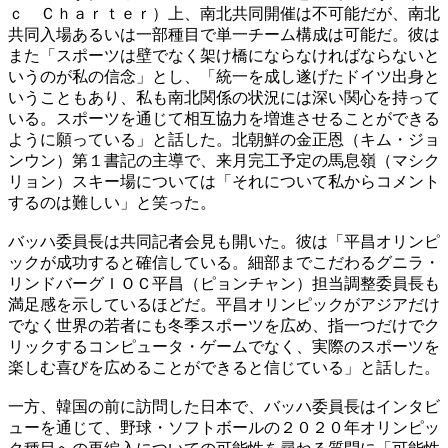
ｃ Ｃｈａｒｔｅｒ）上、南北共同開催は不可能だが、南北
共同入場あるいは一部種目で単一チーム構成は可能だ。彼は
また「スポーツは壁でなく架け橋にならなければならないと
いうのが私の信念」とし、「統一を成し遂げたドイツ出身と
いうこともあり、私も南北関係の状況には深い関心を持って
いる。スポーツを通じて相互協力を増進させることができる
ように願っている」と話した。北朝鮮の金正恩（キム・ジョ
ンウン）第１書記の主導で、来月完工予定の馬息嶺（マシク
リョン）スキー場については「それについて私からコメント
するのは難しい」と笑った。
バッハ委員長は共同記者会見も開いた。彼は「平昌オリンピ
ックが成功すると確信している。細部までこだわるグニラ・
リンドバーグＩＯＣ平昌（ピョンチャン）担当調整委員長も
満足感を示しているほどだ。平昌オリンピックがアジアだけ
でなく世界の若者にも冬季スポーツを広め、指一つだけでク
リックするコンピュータ・ゲームでなく、実際のスポーツを
楽しむ喜びを広めることができると信じている」と話した。
一方、韓国の前に訪問した日本で、バッハ委員長はインタビ
ューを通じて、野球・ソフトボールの２０２０年オリンピッ