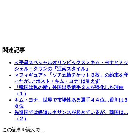
関連記事
＜平昌スペシャルオリンピックス＞キム・ヨナとミッ
シェル・クワンの『江南スタイル』
＜フィギュア＞「ソチ五輪チケット３枚」の約束を守
ったが…“ポスト・キム・ヨナ”は見えず
「韓国は私の愛」外国出身選手３人が帰化した理由
（１）
キム・ヨナ、世界で市場性ある選手４４位…香川は３
８位
先進国では鉄道ルネサンスが起きているが、韓国は…
（２）
この記事を読んで…