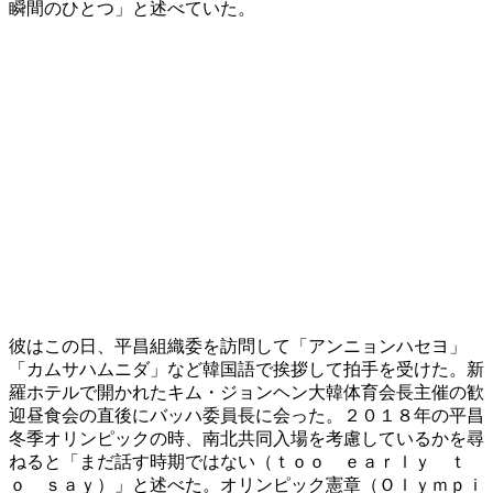
瞬間のひとつ」と述べていた。
彼はこの日、平昌組織委を訪問して「アンニョンハセヨ」
「カムサハムニダ」など韓国語で挨拶して拍手を受けた。新
羅ホテルで開かれたキム・ジョンヘン大韓体育会長主催の歓
迎昼食会の直後にバッハ委員長に会った。２０１８年の平昌
冬季オリンピックの時、南北共同入場を考慮しているかを尋
ねると「まだ話す時期ではない（ｔｏｏ ｅａｒｌｙ ｔ
ｏ ｓａｙ）」と述べた。オリンピック憲章（Ｏｌｙｍｐｉ