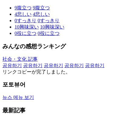
9
腹立つ
9
腹立つ
4
悲しい
4
悲しい
0
すっきり
0
すっきり
10
興味深い
10
興味深い
0
役に立つ
0
役に立つ
みんなの感想ランキング
社会・文化 記事
공유하기
공유하기
공유하기
공유하기
공유하기
リンクコピーが完了しました。
포토뷰어
뉴스 메뉴 보기
最新記事