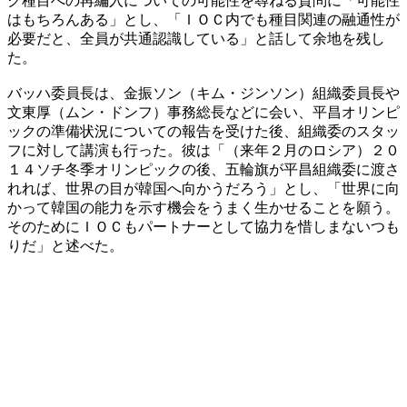
ク種目への再編入についての可能性を尋ねる質問に「可能性
はもちろんある」とし、「ＩＯＣ内でも種目関連の融通性が
必要だと、全員が共通認識している」と話して余地を残し
た。
バッハ委員長は、金振ソン（キム・ジンソン）組織委員長や
文東厚（ムン・ドンフ）事務総長などに会い、平昌オリンピ
ックの準備状況についての報告を受けた後、組織委のスタッ
フに対して講演も行った。彼は「（来年２月のロシア）２０
１４ソチ冬季オリンピックの後、五輪旗が平昌組織委に渡さ
れれば、世界の目が韓国へ向かうだろう」とし、「世界に向
かって韓国の能力を示す機会をうまく生かせることを願う。
そのためにＩＯＣもパートナーとして協力を惜しまないつも
りだ」と述べた。