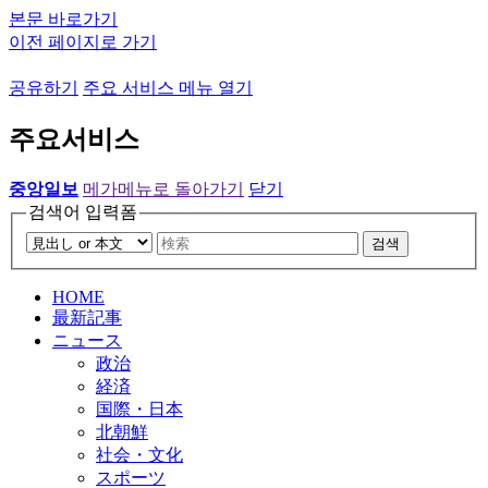
본문 바로가기
이전 페이지로 가기
공유하기
주요 서비스 메뉴 열기
주요서비스
중앙일보
메가메뉴로 돌아가기
닫기
검색어 입력폼
검색
HOME
最新記事
ニュース
政治
経済
国際・日本
北朝鮮
社会・文化
スポーツ