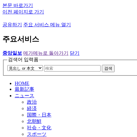
본문 바로가기
이전 페이지로 가기
공유하기
주요 서비스 메뉴 열기
주요서비스
중앙일보
메가메뉴로 돌아가기
닫기
검색어 입력폼
검색
HOME
最新記事
ニュース
政治
経済
国際・日本
北朝鮮
社会・文化
スポーツ