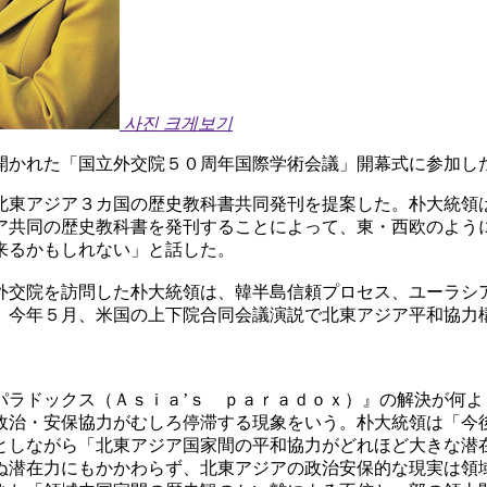
사진 크게보기
開かれた「国立外交院５０周年国際学術会議」開幕式に参加し
北東アジア３カ国の歴史教科書共同発刊を提案した。朴大統領
ア共同の歴史教科書を発刊することによって、東・西欧のよう
来るかもしれない」と話した。
外交院を訪問した朴大統領は、韓半島信頼プロセス、ユーラシ
。今年５月、米国の上下院合同会議演説で北東アジア平和協力
パラドックス（Ａｓｉａ’ｓ ｐａｒａｄｏｘ）』の解決が何
政治・安保協力がむしろ停滞する現象をいう。朴大統領は「今
としながら「北東アジア国家間の平和協力がどれほど大きな潜
ぬ潜在力にもかかわらず、北東アジアの政治安保的な現実は領