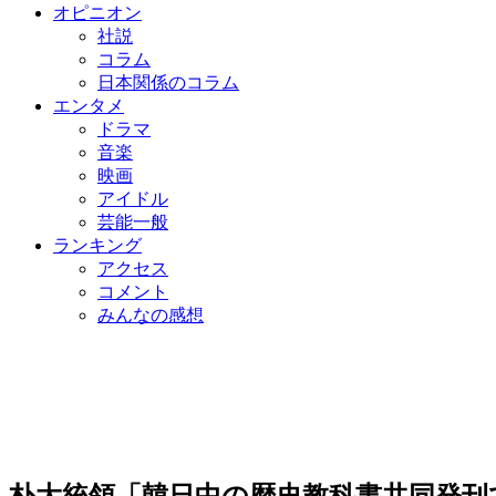
オピニオン
社説
コラム
日本関係のコラム
エンタメ
ドラマ
音楽
映画
アイドル
芸能一般
ランキング
アクセス
コメント
みんなの感想
朴大統領「韓日中の歴史教科書共同発刊