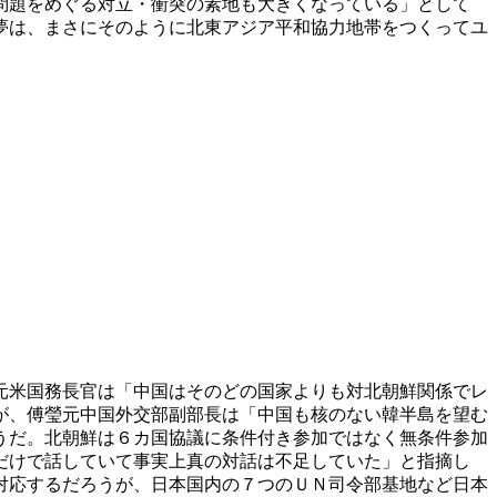
問題をめぐる対立・衝突の素地も大きくなっている」として
夢は、まさにそのように北東アジア平和協力地帯をつくってユ
元米国務長官は「中国はそのどの国家よりも対北朝鮮関係でレ
が、傅瑩元中国外交部副部長は「中国も核のない韓半島を望む
うだ。北朝鮮は６カ国協議に条件付き参加ではなく無条件参加
だけで話していて事実上真の対話は不足していた」と指摘し
対応するだろうが、日本国内の７つのＵＮ司令部基地など日本