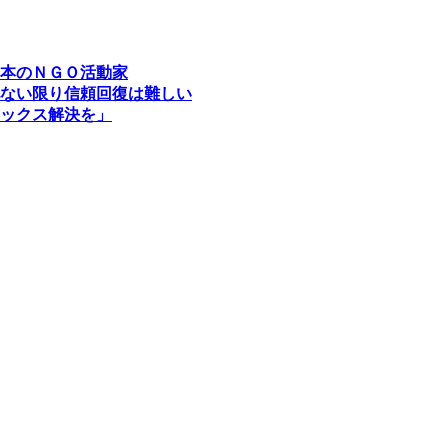
本のＮＧＯ活動家
ない限り信頼回復は難しい
ックス解決を」