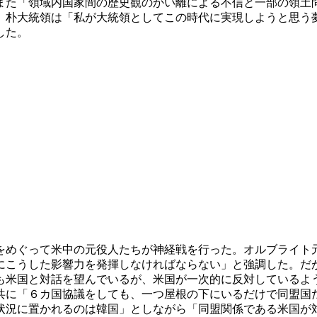
また「領域内国家間の歴史観のかい離による不信と一部の領土
。朴大統領は「私が大統領としてこの時代に実現しようと思う
した。
をめぐって米中の元役人たちが神経戦を行った。オルブライト
にこうした影響力を発揮しなければならない」と強調した。だ
も米国と対話を望んでいるが、米国が一次的に反対しているよ
共に「６カ国協議をしても、一つ屋根の下にいるだけで同盟国
状況に置かれるのは韓国」としながら「同盟関係である米国が