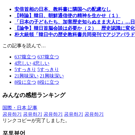
安倍首相の日本、教科書に隣国への配慮なし
【時論】韓日、朝鮮通信使の精神を生かせ（１）
「日本の子どもたち、加害歴史知らぬまま大人に」…日
【論争】韓日首脳会談は必要か（２） 歴史認識に変化
朴大統領「韓日中の歴史教科書共同発刊でアジアパラド
この記事を読んで…
637
腹立つ
637
腹立つ
4
悲しい
4
悲しい
5
すっきり
5
すっきり
21
興味深い
21
興味深い
8
役に立つ
8
役に立つ
みんなの感想ランキング
国際・日本 記事
공유하기
공유하기
공유하기
공유하기
공유하기
リンクコピーが完了しました。
포토뷰어