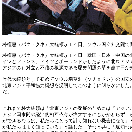
朴槿恵（パク・クネ）大統領が１４日、ソウル国立外交院で
朴槿恵（パク・クネ）大統領が１４日、韓国・日本・中国の
イツとフランス、ドイツとポーランドがしたように北東アジ
アジアの）対立と不信の根源である歴史問題の壁を崩す日が
歴代大統領として初めてソウル瑞草洞（ソチョドン）の国立
北東アジア平和協力構想を説明してこのように明らかにした
だ。
これまで朴大統領は「北東アジアの発展のためには『アジア
アジア国家間の経済的相互依存が増大するにもかかわらず、
ができるならば、私たちにとって計り知れない機会になる」
か私たちはよく知っている」と話した。それと共に「底知れ