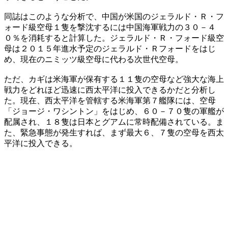
同誌はこのような分析で、中国が米国のジェラルド・Ｒ・フ
ォード級空母１隻を撃沈するには中国海軍戦力の３０－４
０％を消耗すると計算した。ジェラルド・Ｒ・フォード級空
母は２０１５年進水予定のジェラルド・Ｒフォードをはじ
め、現在のニミッツ級空母に代わる次世代空母。
ただ、カギは米海軍が保有する１１隻の空母など強大な海上
戦力をどれほど迅速に西太平洋に投入できるかだと分析し
た。現在、西太平洋を管轄する米海軍第７艦隊には、空母
「ジョージ・ワシントン」をはじめ、６０－７０隻の軍艦が
配属され、１８隻は日本とグアムに常時配備されている。ま
た、緊急事態が発生すれば、まず最大６、７隻の空母を西太
平洋に投入できる。