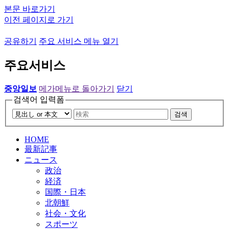
본문 바로가기
이전 페이지로 가기
공유하기
주요 서비스 메뉴 열기
주요서비스
중앙일보
메가메뉴로 돌아가기
닫기
검색어 입력폼
검색
HOME
最新記事
ニュース
政治
経済
国際・日本
北朝鮮
社会・文化
スポーツ