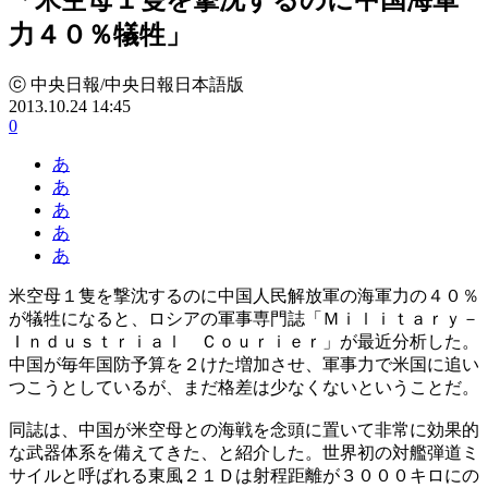
力４０％犠牲」
ⓒ 中央日報/中央日報日本語版
2013.10.24 14:45
0
あ
あ
あ
あ
あ
米空母１隻を撃沈するのに中国人民解放軍の海軍力の４０％
が犠牲になると、ロシアの軍事専門誌「Ｍｉｌｉｔａｒｙ－
Ｉｎｄｕｓｔｒｉａｌ Ｃｏｕｒｉｅｒ」が最近分析した。
中国が毎年国防予算を２けた増加させ、軍事力で米国に追い
つこうとしているが、まだ格差は少なくないということだ。
同誌は、中国が米空母との海戦を念頭に置いて非常に効果的
な武器体系を備えてきた、と紹介した。世界初の対艦弾道ミ
サイルと呼ばれる東風２１Ｄは射程距離が３０００キロにの