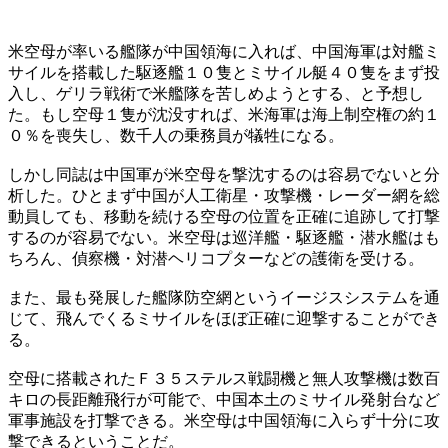
米空母が率いる艦隊が中国領海に入れば、中国海軍は対艦ミ
サイルを搭載した駆逐艦１０隻とミサイル艇４０隻をまず投
入し、ゲリラ戦術で米艦隊を苦しめようとする、と予想し
た。もし空母１隻が沈没すれば、米海軍は海上制空権の約１
０％を喪失し、数千人の乗務員が犠牲になる。
しかし同誌は中国軍が米空母を撃沈するのは容易でないと分
析した。ひとまず中国が人工衛星・攻撃機・レーダー網を総
動員しても、移動を続ける空母の位置を正確に追跡して打撃
するのが容易でない。米空母は巡洋艦・駆逐艦・潜水艦はも
ちろん、偵察機・対潜ヘリコプターなどの護衛を受ける。
また、最も発展した艦隊防空網というイージスシステムを通
じて、飛んでくるミサイルをほぼ正確に迎撃することができ
る。
空母に搭載されたＦ３５ステルス戦闘機と無人攻撃機は数百
キロの長距離飛行が可能で、中国本土のミサイル発射台など
軍事施設を打撃できる。米空母は中国領海に入らず十分に攻
撃できるということだ。