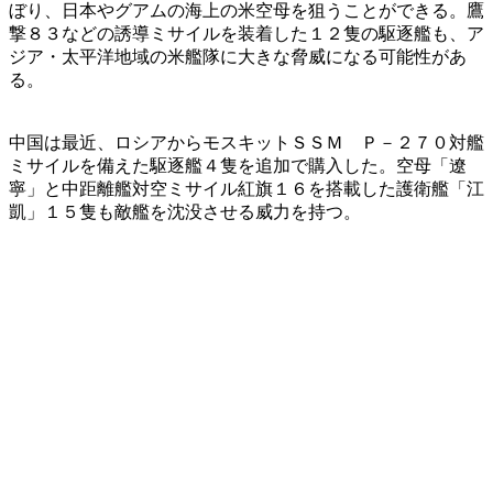
ぼり、日本やグアムの海上の米空母を狙うことができる。鷹
撃８３などの誘導ミサイルを装着した１２隻の駆逐艦も、ア
ジア・太平洋地域の米艦隊に大きな脅威になる可能性があ
る。
中国は最近、ロシアからモスキットＳＳＭ Ｐ－２７０対艦
ミサイルを備えた駆逐艦４隻を追加で購入した。空母「遼
寧」と中距離艦対空ミサイル紅旗１６を搭載した護衛艦「江
凱」１５隻も敵艦を沈没させる威力を持つ。