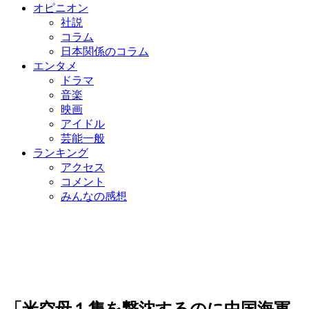
オピニオン
社説
コラム
日本関係のコラム
エンタメ
ドラマ
音楽
映画
アイドル
芸能一般
ランキング
アクセス
コメント
みんなの感想
「米空母１隻を撃沈するのに中国海軍