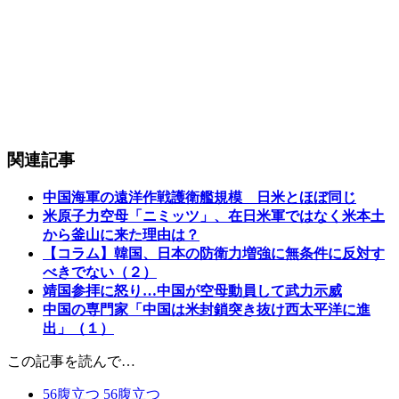
関連記事
中国海軍の遠洋作戦護衛艦規模 日米とほぼ同じ
米原子力空母「ニミッツ」、在日米軍ではなく米本土
から釜山に来た理由は？
【コラム】韓国、日本の防衛力増強に無条件に反対す
べきでない（２）
靖国参拝に怒り…中国が空母動員して武力示威
中国の専門家「中国は米封鎖突き抜け西太平洋に進
出」（１）
この記事を読んで…
56
腹立つ
56
腹立つ