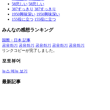
58
悲しい
58
悲しい
387
すっきり
387
すっきり
1950
興味深い
1950
興味深い
155
役に立つ
155
役に立つ
みんなの感想ランキング
国際・日本 記事
공유하기
공유하기
공유하기
공유하기
공유하기
リンクコピーが完了しました。
포토뷰어
뉴스 메뉴 보기
最新記事