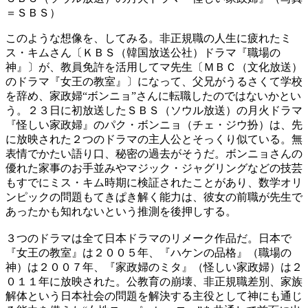
＝ＳＢＳ）
このような想像を、してみる。非正規職の人生に疲れたミ
ス・キムさん〔ＫＢＳ（韓国放送公社）ドラマ『職場の
神』〕が、教員免許を活用してマ先生〔ＭＢＣ（文化放送）
のドラマ『女王の教室』〕になって、父兄がうるさくて学校
を辞め、家政婦“ボンニョ”さんに転職したのではないかとい
う。２３日に初放送したＳＢＳ（ソウル放送）の月火ドラマ
『怪しい家政婦』のパク・ボンニョ（チェ・ジウ扮）は、先
に放映された２つのドラマの主人公とそっくり似ている。無
表情でかたい語り口、秘密の過去がそうだ。ボンニョさんの
優れた家事のお手並みやマジック・ジャグリングなどの技芸
もすでにミス・キム時期に検証されたことがあり、数学オリ
ンピックの問題もてきぱき解く能力は、彼女の前職が先生で
あったかも知れないという推測を後押しする。
３つのドラマは全て日本ドラマのリメーク作品だ。日本で
『女王の教室』は２００５年、『ハケンの品格』（職場の
神）は２００７年、『家政婦のミタ』（怪しい家政婦）は２
０１１年に放映された。公教育の崩壊、非正規職差別、家族
解体という日本社会の問題を解決する主役として神にも通じ