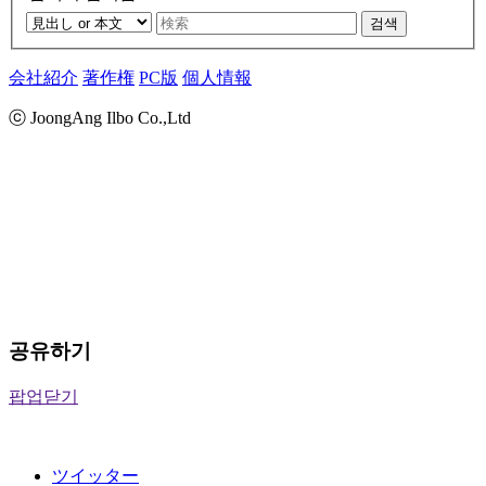
검색
会社紹介
著作権
PC版
個人情報
ⓒ JoongAng Ilbo Co.,Ltd
공유하기
팝업닫기
ツイッター