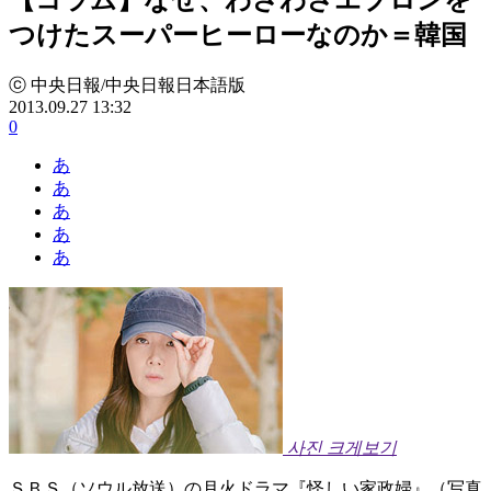
つけたスーパーヒーローなのか＝韓国
ⓒ 中央日報/中央日報日本語版
2013.09.27 13:32
0
あ
あ
あ
あ
あ
사진 크게보기
ＳＢＳ（ソウル放送）の月火ドラマ『怪しい家政婦』（写真