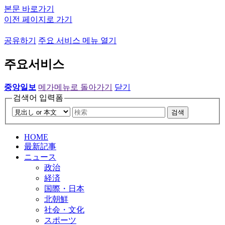
본문 바로가기
이전 페이지로 가기
공유하기
주요 서비스 메뉴 열기
주요서비스
중앙일보
메가메뉴로 돌아가기
닫기
검색어 입력폼
검색
HOME
最新記事
ニュース
政治
経済
国際・日本
北朝鮮
社会・文化
スポーツ