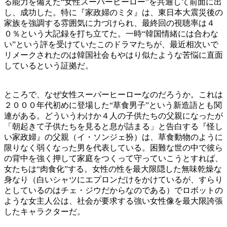
る能力を備えた“女性スーパーヒーロー”を共通して前面に出
し、成功した。特に『家政婦のミタ』は、東日本大震災後の
家族を強調する雰囲気に力づけられ、最終回の視聴率は４
０％という大記録を打ち立てた。一時“韓国情緒には合わな
い”という評を受けていたこのドラマたちが、最近相次いで
リメークされたのは韓国社会もやはり似たような苦悩に直面
しているという証拠だ。
ところで、なぜ女性スーパーヒーローなのだろうか。これは
２０００年代初めに登場した“草食男子”という新造語とも関
連がある。どういうわけか４人の子供たちの父親になったが
「朝起きて子供たちを見ると息が詰まる」と告白する『怪し
い家政婦』の父親（イ・ソンジェ扮）は、草食動物のように
限りなく弱くなった男を代表している。困難な世の中で彼ら
の背中を強く押して家庭をつくって守っていこうとすれば、
女たちは“肉食化”する。女性の性を最大限隠した無味乾燥な
身なり（白いシャツにエプロンだけをかけているが、すらり
としているのはチェ・ジウだからなのである）でロボットの
ような女主人公は、社会が要求する強い女性像を最大限誇張
したキャラクターだ。