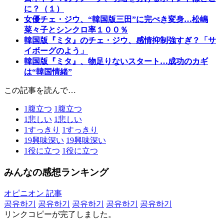
に？（１）
女優チェ・ジウ、“韓国版三田”に完ぺき変身…松嶋
菜々子とシンクロ率１００％
韓国版『ミタ』のチェ・ジウ、感情抑制強すぎ？「サ
イボーグのよう」
韓国版『ミタ』、物足りないスタート…成功のカギ
は“韓国情緒”
この記事を読んで…
1
腹立つ
1
腹立つ
1
悲しい
1
悲しい
1
すっきり
1
すっきり
19
興味深い
19
興味深い
1
役に立つ
1
役に立つ
みんなの感想ランキング
オピニオン 記事
공유하기
공유하기
공유하기
공유하기
공유하기
リンクコピーが完了しました。