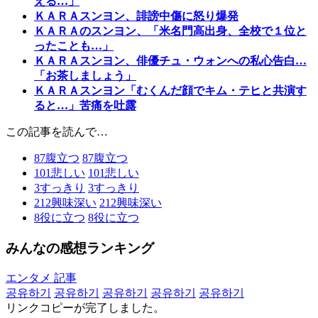
える…」
ＫＡＲＡスンヨン、誹謗中傷に怒り爆発
ＫＡＲＡのスンヨン、「米名門高出身、全校で１位と
ったことも…」
ＫＡＲＡスンヨン、俳優チュ・ウォンへの私心告白…
「お茶しましょう」
ＫＡＲＡスンヨン「むくんだ顔でキム・テヒと共演す
ると…」苦痛を吐露
この記事を読んで…
87
腹立つ
87
腹立つ
101
悲しい
101
悲しい
3
すっきり
3
すっきり
212
興味深い
212
興味深い
8
役に立つ
8
役に立つ
みんなの感想ランキング
エンタメ 記事
공유하기
공유하기
공유하기
공유하기
공유하기
リンクコピーが完了しました。