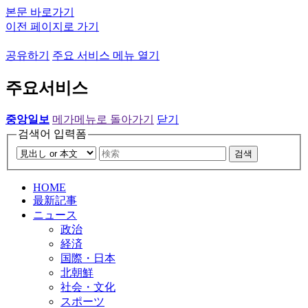
본문 바로가기
이전 페이지로 가기
공유하기
주요 서비스 메뉴 열기
주요서비스
중앙일보
메가메뉴로 돌아가기
닫기
검색어 입력폼
검색
HOME
最新記事
ニュース
政治
経済
国際・日本
北朝鮮
社会・文化
スポーツ