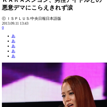
悪意デマにこらえきれず涙
ⓒ ＩＳＰＬＵＳ/中央日報日本語版
2013.09.11 13:43
0
あ
あ
あ
あ
あ