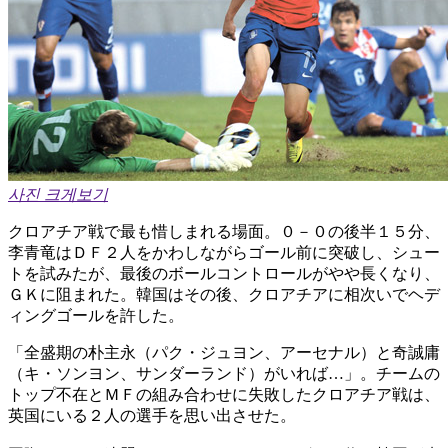
사진 크게보기
クロアチア戦で最も惜しまれる場面。０－０の後半１５分、
李青竜はＤＦ２人をかわしながらゴール前に突破し、シュー
トを試みたが、最後のボールコントロールがやや長くなり、
ＧＫに阻まれた。韓国はその後、クロアチアに相次いでヘデ
ィングゴールを許した。
「全盛期の朴主永（パク・ジュヨン、アーセナル）と奇誠庸
（キ・ソンヨン、サンダーランド）がいれば…」。チームの
トップ不在とＭＦの組み合わせに失敗したクロアチア戦は、
英国にいる２人の選手を思い出させた。