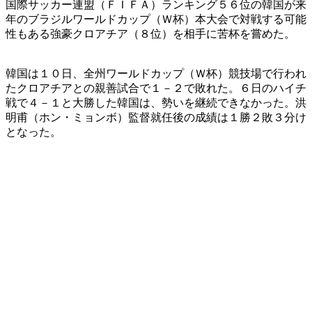
国際サッカー連盟（ＦＩＦＡ）ランキング５６位の韓国が来
年のブラジルワールドカップ（Ｗ杯）本大会で対戦する可能
性もある強豪クロアチア（８位）を相手に苦杯を嘗めた。
韓国は１０日、全州ワールドカップ（Ｗ杯）競技場で行われ
たクロアチアとの親善試合で１－２で敗れた。６日のハイチ
戦で４－１と大勝した韓国は、勢いを継続できなかった。洪
明甫（ホン・ミョンボ）監督就任後の成績は１勝２敗３分け
となった。