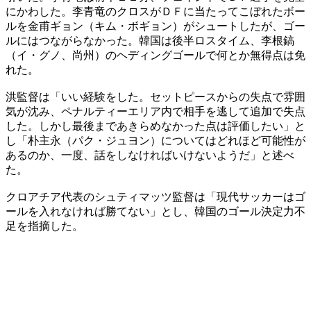
にかわした。李青竜のクロスがＤＦに当たってこぼれたボー
ルを金甫ギョン（キム・ボギョン）がシュートしたが、ゴー
ルにはつながらなかった。韓国は後半ロスタイム、李根鎬
（イ・グノ、尚州）のヘディングゴールで何とか無得点は免
れた。
洪監督は「いい経験をした。セットピースからの失点で雰囲
気が沈み、ペナルティーエリア内で相手を逃して追加で失点
した。しかし最後まであきらめなかった点は評価したい」と
し「朴主永（パク・ジュヨン）についてはどれほど可能性が
あるのか、一度、話をしなければいけないようだ」と述べ
た。
クロアチア代表のシュティマッツ監督は「現代サッカーはゴ
ールを入れなければ勝てない」とし、韓国のゴール決定力不
足を指摘した。