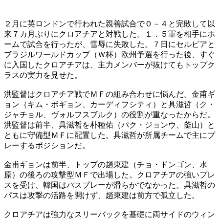
２月に英ロンドンで行われた親善試合で０－４と完敗して以
来７カ月ぶりにクロアチアと対戦した。１．５軍を相手にホ
ームで試合を行ったが、雪辱に失敗した。７日にセルビアと
ブラジルワールドカップ（Ｗ杯）欧州予選を行った後、すぐ
に入国したクロアチアは、主力メンバーが抜けてもトップク
ラスの実力を見せた。
洪監督はクロアチア戦でＭＦの組み合わせに悩んだ。金甫ギ
ョン（キム・ボギョン、カーディフシティ）と具滋哲（ク・
ジャチョル、ヴォルフスブルク）の役割が重なったからだ。
洪監督は前半、具滋哲を朴種佑（パク・ジョンウ、釜山）と
ともに守備型ＭＦに配置した。具滋哲が所属チームで主にプ
レーするポジションだ。
金甫ギョンは前半、トップの趙東建（チョ・ドンゴン、水
原）の後ろの攻撃型ＭＦで出場した。クロアチアの強いプレ
スを受け、韓国はパスプレーが滑らかでなかった。具滋哲の
パスは攻撃の活路を開けず、趙東建は前方で孤立した。
クロアチアは強力なスリーバックを基礎に両サイドのウィン