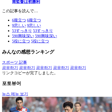
甫監督は初勝利
この記事を読んで…
6
腹立つ
6
腹立つ
9
悲しい
9
悲しい
53
すっきり
53
すっきり
590
興味深い
590
興味深い
5
役に立つ
5
役に立つ
みんなの感想ランキング
スポーツ 記事
공유하기
공유하기
공유하기
공유하기
공유하기
リンクコピーが完了しました。
포토뷰어
뉴스 메뉴 보기