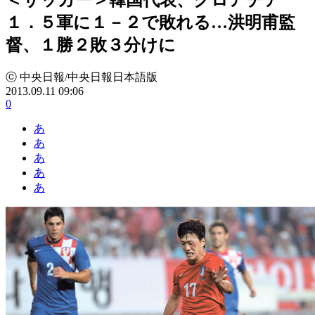
１．５軍に１－２で敗れる…洪明甫監
督、１勝２敗３分けに
ⓒ 中央日報/中央日報日本語版
2013.09.11 09:06
0
あ
あ
あ
あ
あ