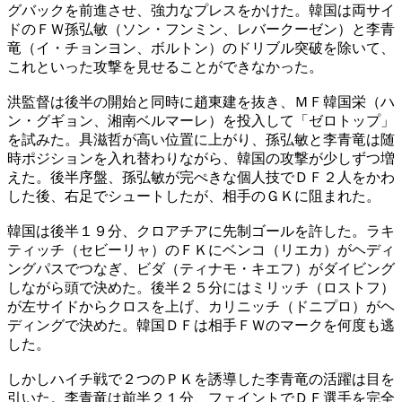
グバックを前進させ、強力なプレスをかけた。韓国は両サイ
ドのＦＷ孫弘敏（ソン・フンミン、レバークーゼン）と李青
竜（イ・チョンヨン、ボルトン）のドリブル突破を除いて、
これといった攻撃を見せることができなかった。
洪監督は後半の開始と同時に趙東建を抜き、ＭＦ韓国栄（ハ
ン・グギョン、湘南ベルマーレ）を投入して「ゼロトップ」
を試みた。具滋哲が高い位置に上がり、孫弘敏と李青竜は随
時ポジションを入れ替わりながら、韓国の攻撃が少しずつ増
えた。後半序盤、孫弘敏が完ぺきな個人技でＤＦ２人をかわ
した後、右足でシュートしたが、相手のＧＫに阻まれた。
韓国は後半１９分、クロアチアに先制ゴールを許した。ラキ
ティッチ（セビーリャ）のＦＫにベンコ（リエカ）がヘディ
ングパスでつなぎ、ビダ（ティナモ・キエフ）がダイビング
しながら頭で決めた。後半２５分にはミリッチ（ロストフ）
が左サイドからクロスを上げ、カリニッチ（ドニプロ）がヘ
ディングで決めた。韓国ＤＦは相手ＦＷのマークを何度も逃
した。
しかしハイチ戦で２つのＰＫを誘導した李青竜の活躍は目を
引いた。李青竜は前半２１分、フェイントでＤＦ選手を完全