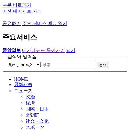
본문 바로가기
이전 페이지로 가기
공유하기
주요 서비스 메뉴 열기
주요서비스
중앙일보
메가메뉴로 돌아가기
닫기
검색어 입력폼
검색
HOME
最新記事
ニュース
政治
経済
国際・日本
北朝鮮
社会・文化
スポーツ