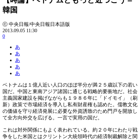
韓国
ⓒ 中央日報/中央日報日本語版
2013.09.05 11:30
0
あ
あ
あ
あ
あ
ベトナムは１億人近い人口のほぼ半分が満２５歳以下の若い
国だ。中国と東南アジア諸国に通じる戦略的要衝地だ。社会
主義国家建設を掲げながらも１９８６年に「ドイモイ」（刷
新）政策で市場経済を導入し私有財産権も認めた。儒教文化
の価値を守り経済発展に必要な外資誘致のため門戸を開放し
て全方向外交を広げる。一言で実用の国だ。
これは対外関係にもよく表われている。約２０年にわたり戦
争をした米国とはクリントン大統領時代の経済制裁解除と関