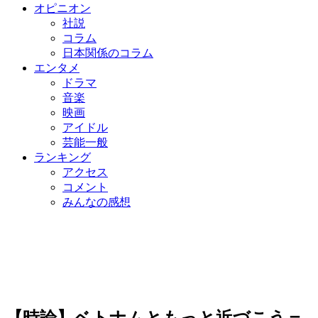
オピニオン
社説
コラム
日本関係のコラム
エンタメ
ドラマ
音楽
映画
アイドル
芸能一般
ランキング
アクセス
コメント
みんなの感想
【時論】ベトナムともっと近づこう＝