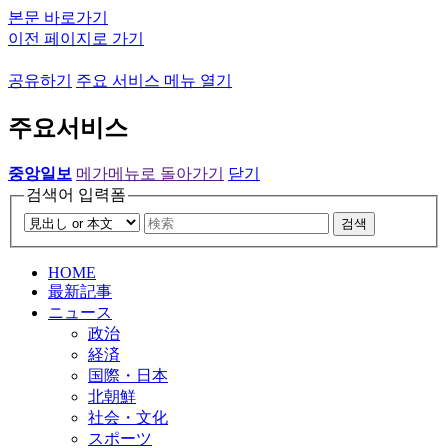
본문 바로가기
이전 페이지로 가기
공유하기
주요 서비스 메뉴 열기
주요서비스
중앙일보
메가메뉴로 돌아가기
닫기
검색어 입력폼
검색
HOME
最新記事
ニュース
政治
経済
国際・日本
北朝鮮
社会・文化
スポーツ