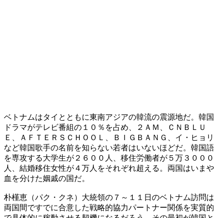
ベトナムはタイとともに東南アジアの韓流の震源地だ。韓国
ドラマがテレビ番組の１０％を占め、２ＡＭ、ＣＮＢＬＵ
Ｅ、ＡＦＴＥＲＳＣＨＯＯＬ、ＢＩＧＢＡＮＧ、イ・ヒョリ
など韓国歌手の名前を知らない若者はいないほどだ。韓国語
を専攻する大学生が２６００人、移住労働者が５万３０００
人、結婚移住女性が４万人をそれぞれ超える。両国はいまや
血を分けた姻戚の国だ。
朴槿恵（パク・クネ）大統領の７～１１日のベトナム訪問は
両国間ですでに合意した戦略的協力パートナー関係を実質的
で具体的に稼動させる契機になるだろう。その最初が韓国と