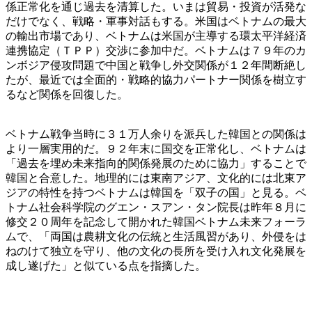
係正常化を通じ過去を清算した。いまは貿易・投資が活発な
だけでなく、戦略・軍事対話もする。米国はベトナムの最大
の輸出市場であり、ベトナムは米国が主導する環太平洋経済
連携協定（ＴＰＰ）交渉に参加中だ。ベトナムは７９年のカ
ンボジア侵攻問題で中国と戦争し外交関係が１２年間断絶し
たが、最近では全面的・戦略的協力パートナー関係を樹立す
るなど関係を回復した。
ベトナム戦争当時に３１万人余りを派兵した韓国との関係は
より一層実用的だ。９２年末に国交を正常化し、ベトナムは
「過去を埋め未来指向的関係発展のために協力」することで
韓国と合意した。地理的には東南アジア、文化的には北東ア
ジアの特性を持つベトナムは韓国を「双子の国」と見る。ベ
トナム社会科学院のグエン・スアン・タン院長は昨年８月に
修交２０周年を記念して開かれた韓国ベトナム未来フォーラ
ムで、「両国は農耕文化の伝統と生活風習があり、外侵をは
ねのけて独立を守り、他の文化の長所を受け入れ文化発展を
成し遂げた」と似ている点を指摘した。