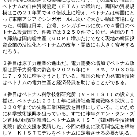
ベトナムの自由貿易協定（ＦＴＡ）の締結だ。両国の貿易規
模はこの２１年間で４０倍以上に増え、ベトナムは韓国にと
って東南アジアでシンガポールに次いで大きい輸出市場にな
った。韓国は日本、台湾、シンガポールに次いで４番目のベ
トナム投資国で、件数では３２５０件で１位だ。両国のＦＴ
Ａ締結は国内総生産（ＧＤＰ）増加だけでなく現地の韓国投
資企業の活性化とベトナムの改革・開放にも大きく寄与する
だろう。
２番目は原子力産業の進出だ。電力需要の増加でベトナム政
府は原子力発電の割合を２０２５年に６．３％、２０３０年
に７．９％に増やそうとしている。韓国の原子力発電所技術
はベトナムの電力生産と経済発展を助けることができる。
３番目はベトナム科学技術研究所（Ｖ－ＫＩＳＴ）の設立支
援だ。ベトナムは２０１１年に経済社会開発戦略を採択し２
０２０年までの先進工業国建設を目標にしている。このため
に科学技術振興を狙っている。すでに昨年グエン・タン・ズ
ン首相の国賓訪韓時にベトナム版ＫＩＳＴ（韓国科学技術研
究院）設立支援を要請した。今回の機会に政府間協定を締結
しＶ－ＫＩＳＴモデルをベトナムに定着させる必要がある。