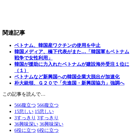
関連記事
ベトナム、韓国産ワクチンの使用を中止
韓国メディア、橋下代表がまた…「韓国軍もベトナム
戦争で女性利用」
韓国が援助に力入れたベトナムが建設海外受注１位に
（１）
ベトナムなど新興国への韓国企業大脱出が加速化
朴大統領、Ｇ２０で「先進国・新興国協力」強調へ
この記事を読んで…
566
腹立つ
566
腹立つ
15
悲しい
15
悲しい
3
すっきり
3
すっきり
36
興味深い
36
興味深い
6
役に立つ
6
役に立つ