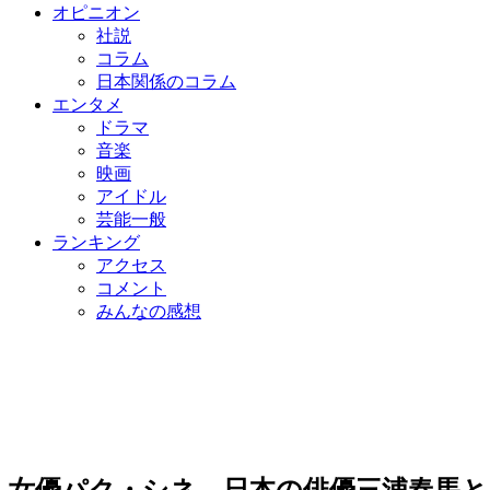
オピニオン
社説
コラム
日本関係のコラム
エンタメ
ドラマ
音楽
映画
アイドル
芸能一般
ランキング
アクセス
コメント
みんなの感想
女優パク・シネ、日本の俳優三浦春馬