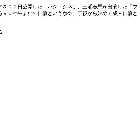
ビアを２２日公開した。パク・シネは、三浦春馬が出演した『ブ
る９０年生まれの俳優という点や、子役から始めて成人俳優と
る。