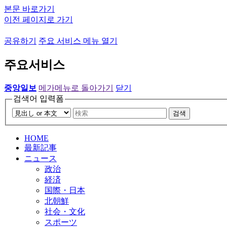
본문 바로가기
이전 페이지로 가기
공유하기
주요 서비스 메뉴 열기
주요서비스
중앙일보
메가메뉴로 돌아가기
닫기
검색어 입력폼
검색
HOME
最新記事
ニュース
政治
経済
国際・日本
北朝鮮
社会・文化
スポーツ