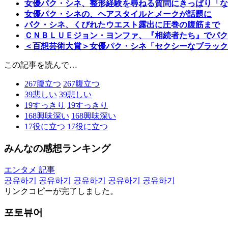
女優パク・シネ、整形経験を尋ねる質問にきっぱり「な
女優パク・シネの、ヘアスタイルとメークが話題に
パク・シネ、くびれたウエスト露出に圧巻の腹筋まで
ＣＮＢＬＵＥジョン・ヨンファ、『相続者たち』でパク
＜百想芸術大賞＞女優パク・シネ「セクシーなブラック
この記事を読んで…
267
腹立つ
267
腹立つ
39
悲しい
39
悲しい
19
すっきり
19
すっきり
168
興味深い
168
興味深い
17
役に立つ
17
役に立つ
みんなの感想ランキング
エンタメ 記事
공유하기
공유하기
공유하기
공유하기
공유하기
リンクコピーが完了しました。
포토뷰어