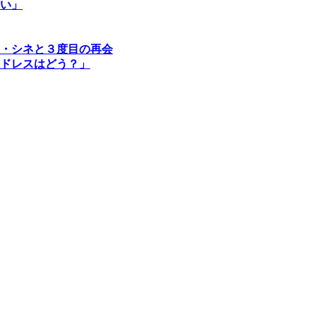
い」
・シネと３度目の再会
ドレスはどう？」