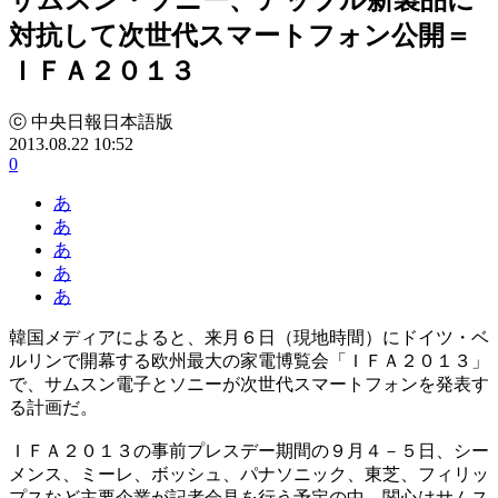
対抗して次世代スマートフォン公開＝
ＩＦＡ２０１３
ⓒ 中央日報日本語版
2013.08.22 10:52
0
あ
あ
あ
あ
あ
韓国メディアによると、来月６日（現地時間）にドイツ・ベ
ルリンで開幕する欧州最大の家電博覧会「ＩＦＡ２０１３」
で、サムスン電子とソニーが次世代スマートフォンを発表す
る計画だ。
ＩＦＡ２０１３の事前プレスデー期間の９月４－５日、シー
メンス、ミーレ、ボッシュ、パナソニック、東芝、フィリッ
プスなど主要企業が記者会見を行う予定の中、関心はサムス