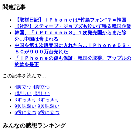
関連記事
【取材日記】ｉＰｈｏｎｅは“竹島フォン”？＝韓国
【社説】スティーブ・ジョブズも泣いて帰る韓国企業
韓国、「ｉＰｈｏｎｅ５Ｓ」１次発売国からまた除
外…中国は含まれる
中国を第１次販売国に入れたら…ｉＰｈｏｎｅ５Ｓ・
５Ｃが９００万台売れた
「ｉＰｈｏｎｅの傷も保証」韓国公取委、アップルの
約款を是正
この記事を読んで…
4
腹立つ
4
腹立つ
1
悲しい
1
悲しい
3
すっきり
3
すっきり
9
興味深い
9
興味深い
6
役に立つ
6
役に立つ
みんなの感想ランキング