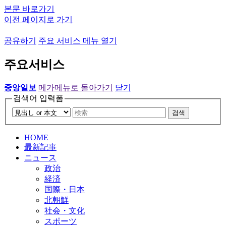
본문 바로가기
이전 페이지로 가기
공유하기
주요 서비스 메뉴 열기
주요서비스
중앙일보
메가메뉴로 돌아가기
닫기
검색어 입력폼
검색
HOME
最新記事
ニュース
政治
経済
国際・日本
北朝鮮
社会・文化
スポーツ