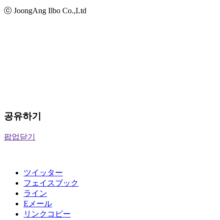
ⓒ JoongAng Ilbo Co.,Ltd
공유하기
팝업닫기
ツイッター
フェイスブック
ライン
Eメール
リンクコピー