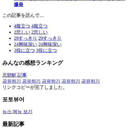
爆発
この記事を読んで…
4
腹立つ
4
腹立つ
2
悲しい
2
悲しい
29
すっきり
29
すっきり
24
興味深い
24
興味深い
3
役に立つ
3
役に立つ
みんなの感想ランキング
北朝鮮 記事
공유하기
공유하기
공유하기
공유하기
공유하기
リンクコピーが完了しました。
포토뷰어
뉴스 메뉴 보기
最新記事