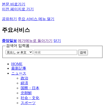
본문 바로가기
이전 페이지로 가기
공유하기
주요 서비스 메뉴 열기
주요서비스
중앙일보
메가메뉴로 돌아가기
닫기
검색어 입력폼
검색
HOME
最新記事
ニュース
政治
経済
国際・日本
北朝鮮
社会・文化
スポーツ