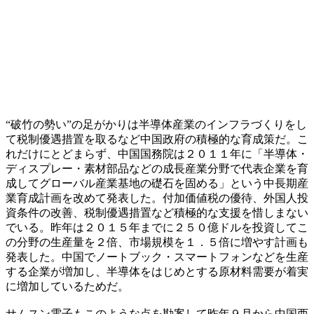
“破竹の勢い”の足がかりは半導体産業のインフラづくりをし
て税制優遇措置を取るなど中国政府の積極的な育成策だ。こ
れだけにとどまらず、中国国務院は２０１１年に「半導体・
ディスプレー・素材部品などの成長産業分野で代表企業を育
成してグローバル産業基地の礎石を固める」という中長期産
業育成計画を改めて発表した。付加価値税の優待、外国人投
資条件の改善、税制優遇措置など積極的な支援を惜しまない
でいる。昨年は２０１５年までに２５０億ドルを投資してこ
の分野の生産量を２倍、市場規模を１．５倍に増やす計画も
発表した。中国でノートブック・スマートフォンなどを生産
する企業が増加し、半導体をはじめとする原材料需要が着実
に増加しているためだ。
サムスン電子もこのような点を勘案して昨年９月から中国西