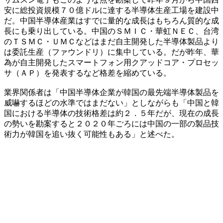
安に総投資規模７０億ドルに達する半導体生産工場を建設中
だ。中国半導体産業はすでに量的な成長はもちろん質的な成
長にも乗り出している。中国のＳＭＩＣ・華虹ＮＥＣ、台湾
のＴＳＭＣ・ＵＭＣなどはまだ自主開発した半導体製品より
は委託生産（ファウンドリ）に集中している。だが昨年、華
為が自主開発したスマートフォン用クアッドコア・プロセッ
サ（ＡＰ）を発表するなど格差を縮めている。
業界関係者は「中国半導体企業が韓国の最先端半導体製品を
威嚇するほどの水準ではまだない」としながらも「中国と韓
国における半導体の技術格差は約２．５年だが、現在の成長
の勢いを勘案すると２０２０年ごろには中国の一部の製品技
術力が韓国を追い抜く可能性もある」と述べた。