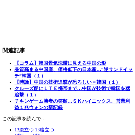
関連記事
【コラム】韓国景気沈滞に見える中国の影
品質高まる中国産、価格低下の日本産…“逆サンドイッ
チ”韓国（１）
【時論】中国の技術追撃が恐ろしい＝韓国（１）
クルーズ船にＬＴＥ携帯まで…中国が技術で韓国を猛
追撃（１）
チキンゲーム勝者の笑顏…ＳＫハイニックス、営業利
益１兆ウォンの新記録
この記事を読んで…
13
腹立つ
13
腹立つ