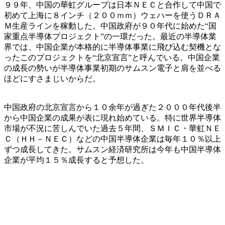
９９年、中国の華虹グループは日本ＮＥＣと合作して中国で
初めて上海に８インチ（２００ｍｍ）ウェハーを使うＤＲＡ
Ｍ生産ラインを稼動した。中国政府が９０年代に始めた“国
家重点半導体プロジェクト”の一環だった。最近の半導体業
界では、中国企業が本格的に半導体事業に飛び込む契機とな
ったこのプロジェクトを“北京宣言”と呼んでいる。中国企業
の成長の勢いが半導体事業初期のサムスン電子と肩を並べる
ほどにすさまじいからだ。
中国政府の北京宣言から１０余年が過ぎた２０００年代後半
から中国企業の成果が表に現れ始めている。特に世界半導体
市場が不況に苦しんでいた過去５年間、ＳＭＩＣ・華虹ＮＥ
Ｃ（ＨＨ－ＮＥＣ）などの中国半導体企業は毎年１０％以上
ずつ成長してきた。サムスン経済研究所は今年も中国半導体
企業が平均１５％成長すると予想した。