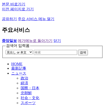
본문 바로가기
이전 페이지로 가기
공유하기
주요 서비스 메뉴 열기
주요서비스
중앙일보
메가메뉴로 돌아가기
닫기
검색어 입력폼
검색
HOME
最新記事
ニュース
政治
経済
国際・日本
北朝鮮
社会・文化
スポーツ