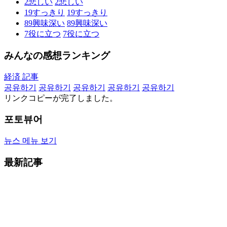
2
悲しい
2
悲しい
19
すっきり
19
すっきり
89
興味深い
89
興味深い
7
役に立つ
7
役に立つ
みんなの感想ランキング
経済 記事
공유하기
공유하기
공유하기
공유하기
공유하기
リンクコピーが完了しました。
포토뷰어
뉴스 메뉴 보기
最新記事