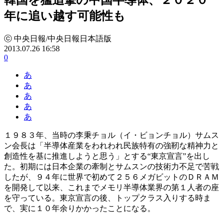
年に追い越す可能性も
ⓒ 中央日報/中央日報日本語版
2013.07.26 16:58
0
あ
あ
あ
あ
あ
１９８３年、当時の李秉チョル（イ・ビョンチョル）サムス
ン会長は「半導体産業をわれわれ民族特有の強靭な精神力と
創造性を基に推進しようと思う」とする“東京宣言”を出し
た。初期には日本企業の牽制とサムスンの技術力不足で苦戦
したが、９４年に世界で初めて２５６メガビットのＤＲＡＭ
を開発して以来、これまでメモリ半導体業界の第１人者の座
を守っている。東京宣言の後、トップクラス入りする時ま
で、実に１０年余りかかったことになる。