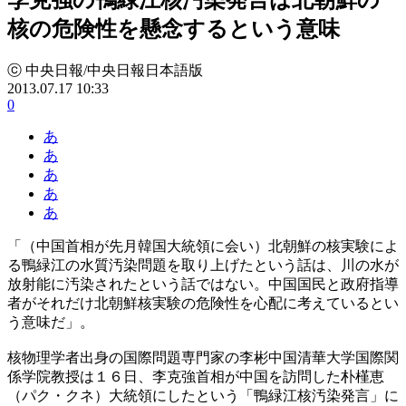
核の危険性を懸念するという意味
ⓒ 中央日報/中央日報日本語版
2013.07.17 10:33
0
あ
あ
あ
あ
あ
「（中国首相が先月韓国大統領に会い）北朝鮮の核実験によ
る鴨緑江の水質汚染問題を取り上げたという話は、川の水が
放射能に汚染されたという話ではない。中国国民と政府指導
者がそれだけ北朝鮮核実験の危険性を心配に考えているとい
う意味だ」。
核物理学者出身の国際問題専門家の李彬中国清華大学国際関
係学院教授は１６日、李克強首相が中国を訪問した朴槿恵
（パク・クネ）大統領にしたという「鴨緑江核汚染発言」に