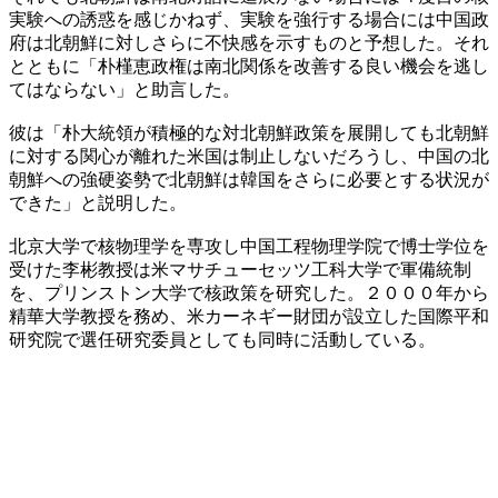
実験への誘惑を感じかねず、実験を強行する場合には中国政
府は北朝鮮に対しさらに不快感を示すものと予想した。それ
とともに「朴槿恵政権は南北関係を改善する良い機会を逃し
てはならない」と助言した。
彼は「朴大統領が積極的な対北朝鮮政策を展開しても北朝鮮
に対する関心が離れた米国は制止しないだろうし、中国の北
朝鮮への強硬姿勢で北朝鮮は韓国をさらに必要とする状況が
できた」と説明した。
北京大学で核物理学を専攻し中国工程物理学院で博士学位を
受けた李彬教授は米マサチューセッツ工科大学で軍備統制
を、プリンストン大学で核政策を研究した。２０００年から
精華大学教授を務め、米カーネギー財団が設立した国際平和
研究院で選任研究委員としても同時に活動している。