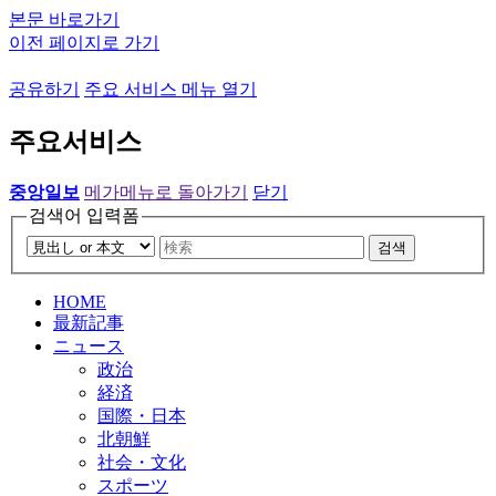
본문 바로가기
이전 페이지로 가기
공유하기
주요 서비스 메뉴 열기
주요서비스
중앙일보
메가메뉴로 돌아가기
닫기
검색어 입력폼
검색
HOME
最新記事
ニュース
政治
経済
国際・日本
北朝鮮
社会・文化
スポーツ