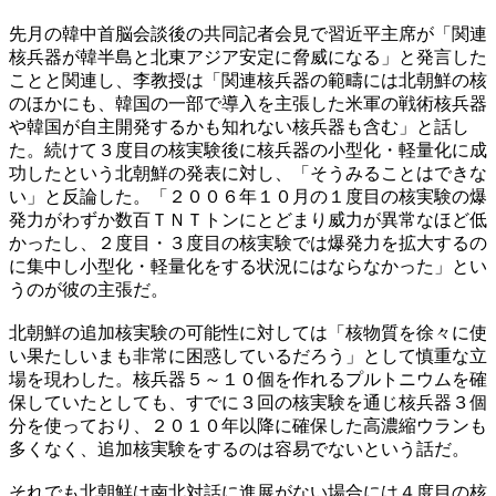
先月の韓中首脳会談後の共同記者会見で習近平主席が「関連
核兵器が韓半島と北東アジア安定に脅威になる」と発言した
ことと関連し、李教授は「関連核兵器の範疇には北朝鮮の核
のほかにも、韓国の一部で導入を主張した米軍の戦術核兵器
や韓国が自主開発するかも知れない核兵器も含む」と話し
た。続けて３度目の核実験後に核兵器の小型化・軽量化に成
功したという北朝鮮の発表に対し、「そうみることはできな
い」と反論した。「２００６年１０月の１度目の核実験の爆
発力がわずか数百ＴＮＴトンにとどまり威力が異常なほど低
かったし、２度目・３度目の核実験では爆発力を拡大するの
に集中し小型化・軽量化をする状況にはならなかった」とい
うのが彼の主張だ。
北朝鮮の追加核実験の可能性に対しては「核物質を徐々に使
い果たしいまも非常に困惑しているだろう」として慎重な立
場を現わした。核兵器５～１０個を作れるプルトニウムを確
保していたとしても、すでに３回の核実験を通じ核兵器３個
分を使っており、２０１０年以降に確保した高濃縮ウランも
多くなく、追加核実験をするのは容易でないという話だ。
それでも北朝鮮は南北対話に進展がない場合には４度目の核