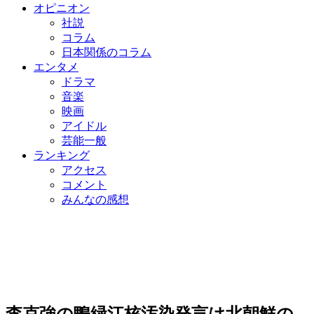
オピニオン
社説
コラム
日本関係のコラム
エンタメ
ドラマ
音楽
映画
アイドル
芸能一般
ランキング
アクセス
コメント
みんなの感想
李克強の鴨緑江核汚染発言は北朝鮮の