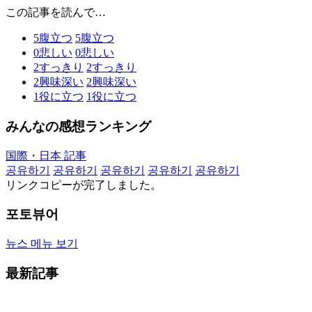
この記事を読んで…
5
腹立つ
5
腹立つ
0
悲しい
0
悲しい
2
すっきり
2
すっきり
2
興味深い
2
興味深い
1
役に立つ
1
役に立つ
みんなの感想ランキング
国際・日本 記事
공유하기
공유하기
공유하기
공유하기
공유하기
リンクコピーが完了しました。
포토뷰어
뉴스 메뉴 보기
最新記事