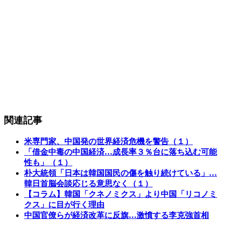
関連記事
米専門家、中国発の世界経済危機を警告（１）
「借金中毒の中国経済…成長率３％台に落ち込む可能
性も」（１）
朴大統領「日本は韓国国民の傷を触り続けている」…
韓日首脳会談応じる意思なく（１）
【コラム】韓国「クネノミクス」より中国「リコノミ
クス」に目が行く理由
中国官僚らが経済改革に反旗…激憤する李克強首相