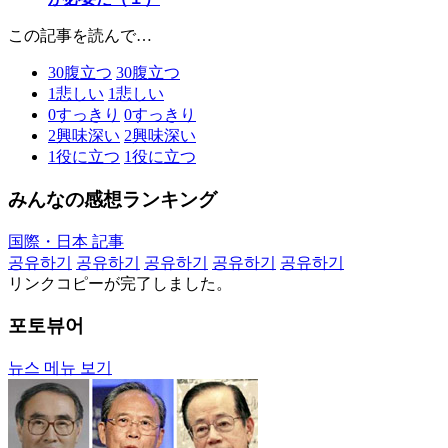
この記事を読んで…
30
腹立つ
30
腹立つ
1
悲しい
1
悲しい
0
すっきり
0
すっきり
2
興味深い
2
興味深い
1
役に立つ
1
役に立つ
みんなの感想ランキング
国際・日本 記事
공유하기
공유하기
공유하기
공유하기
공유하기
リンクコピーが完了しました。
포토뷰어
뉴스 메뉴 보기