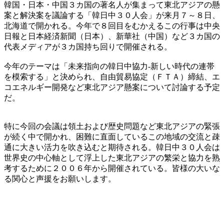
韓国・日本・中国３カ国の著名人が集まって東北アジアの懸
案と解決案を議論する「韓日中３０人会」が来月７～８日、
北海道で開かれる。今年で８回目をむかえるこの行事は中央
日報と日本経済新聞（日本）、新華社（中国）など３カ国の
代表メディアが３カ国持ち回りで開催される。
今年のテーマは「未来指向の韓日中協力-新しい時代の連帯
を模索する」と決められ、自由貿易協定（ＦＴＡ）締結、エ
コエネルギー開発など東北アジア懸案について討論する予定
だ。
特に今回の会議は領土および歴史問題など東北アジアの緊張
が続く中で開かれ、困難に直面しているこの地域の交流と疎
通に大きい活力を吹き込むと期待される。韓日中３０人会は
世界史の中心軸として浮上した東北アジアの繁栄と協力を熟
考するために２００６年から開催されている。皆様の大いな
る関心と声援をお願いします。