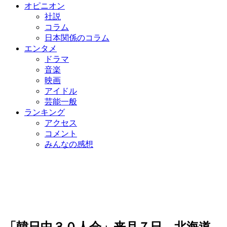
オピニオン
社説
コラム
日本関係のコラム
エンタメ
ドラマ
音楽
映画
アイドル
芸能一般
ランキング
アクセス
コメント
みんなの感想
「韓日中３０人会」来月７日、北海道