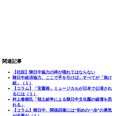
関連記事
【社説】韓日中協力の枠が揺れてはならない
韓日中経済協力、ここで手を引けば…すべてが「負け
組」（１）
【コラム】「安重根」ミュージカルが日本で公演され
るには（１）
村上春樹氏「領土紛争による韓日中文化圏の破壊を恐
れる」
【コラム】韓日中、関係回復には“初めの一歩”の勇気
が必要だ（１）