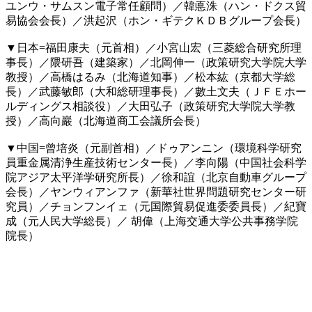
ユンウ・サムスン電子常任顧問）／韓悳洙（ハン・ドクス貿
易協会会長）／洪起沢（ホン・ギテクＫＤＢグループ会長）
▼日本=福田康夫（元首相）／小宮山宏（三菱総合研究所理
事長）／隈研吾（建築家）／北岡伸一（政策研究大学院大学
教授）／高橋はるみ（北海道知事）／松本紘（京都大学総
長）／武藤敏郎（大和総研理事長）／數土文夫（ＪＦＥホー
ルディングス相談役）／大田弘子（政策研究大学院大学教
授）／高向巖（北海道商工会議所会長）
▼中国=曾培炎（元副首相）／ドゥアンニン（環境科学研究
員重金属清浄生産技術センター長）／李向陽（中国社会科学
院アジア太平洋学研究所長）／徐和誼（北京自動車グループ
会長）／ヤンウィアンファ（新華社世界問題研究センター研
究員）／チョンフンイェ（元国際貿易促進委委員長）／紀寶
成（元人民大学総長）／ 胡偉（上海交通大学公共事務学院
院長）