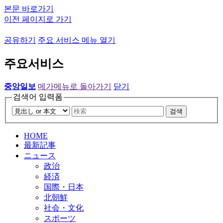
본문 바로가기
이전 페이지로 가기
공유하기
주요 서비스 메뉴 열기
주요서비스
중앙일보
메가메뉴로 돌아가기
닫기
검색어 입력폼
검색
HOME
最新記事
ニュース
政治
経済
国際・日本
北朝鮮
社会・文化
スポーツ