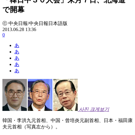
で開幕
ⓒ 中央日報/中央日報日本語版
2013.06.28 13:36
0
あ
あ
あ
あ
あ
사진 크게보기
韓国・李洪九元首相、中国・曾培炎元副首相、日本・福田康
夫元首相（写真左から）。