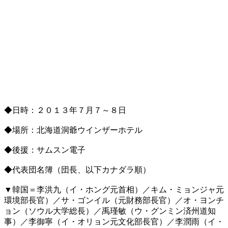
◆日時：２０１３年７月７～８日
◆場所：北海道洞爺ウインザーホテル
◆後援：サムスン電子
◆代表団名簿（団長、以下カナダラ順）
▼韓国＝李洪九（イ・ホング元首相）／キム・ミョンジャ元
環境部長官）／サ・ゴンイル（元財務部長官）／オ・ヨンチ
ョン（ソウル大学総長）／禹瑾敏（ウ・グンミン済州道知
事）／李御寧（イ・オリョン元文化部長官）／李潤雨（イ・