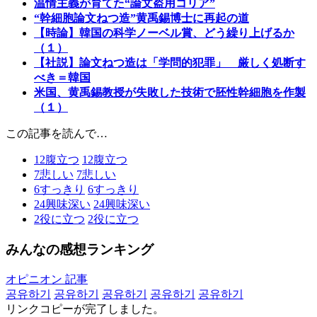
温情主義が育てた“論文盗用コリア”
“幹細胞論文ねつ造”黄禹錫博士に再起の道
【時論】韓国の科学ノーベル賞、どう繰り上げるか
（１）
【社説】論文ねつ造は「学問的犯罪」 厳しく処断す
べき＝韓国
米国、黄禹錫教授が失敗した技術で胚性幹細胞を作製
（１）
この記事を読んで…
12
腹立つ
12
腹立つ
7
悲しい
7
悲しい
6
すっきり
6
すっきり
24
興味深い
24
興味深い
2
役に立つ
2
役に立つ
みんなの感想ランキング
オピニオン 記事
공유하기
공유하기
공유하기
공유하기
공유하기
リンクコピーが完了しました。