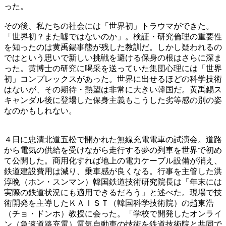
った。
その後、私たちの社会には「世界初」トラウマができた。
「世界初？また嘘ではないのか」。検証・研究倫理の重要性
を知ったのは黄禹錫事態が残した教訓だ。しかし疑われるの
ではという思いで新しい挑戦を避ける保身の根はさらに深ま
った。黄博士の研究に喝采を送っていた集団心理には「世界
初」コンプレックスがあった。世界に出せるほどの科学技術
はないが、その期待・熱望は非常に大きい韓国だ。黄禹錫ス
キャンダル後に登場した保身主義もこうした劣等感の別の姿
なのかもしれない。
４日に忠清北道五松で開かれた無線充電電車の試演会。道路
から電気の供給を受けながら走行する夢の列車を世界で初め
て公開した。商用化すれば地上の電力ケーブル設備が消え、
鉄道建設費用は減り、乗車感が良くなる。行事を主管した洪
淳晩（ホン・スンマン）韓国鉄道技術研究院長は「年末には
実際の鉄道状況にも適用できるだろう」と述べた。現場で技
術開発を主導したＫＡＩＳＴ（韓国科学技術院）の趙東浩
（チョ・ドンホ）教授に会った。「学校で開発したオンライ
ン（急速道路充電）電気自動車の技術を鉄道技術院と共同で