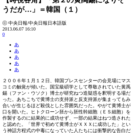
うだが…」＝韓国（１）
ⓒ 中央日報/中央日報日本語版
2013.06.07 16:10
0
あ
あ
あ
あ
あ
２００６年１月１２日、韓国プレスセンターの会見場にマス
コミの触覚が傾いた。国宝級碩学として尊敬されていた黄禹
錫（ファン・ウソク）博士が研究ねつ造疑惑を釈明する場だ
った。あちこちで黄博士の支持派と反支持派が集まってもみ
合いが生じるほど殺伐とした雰囲気だった。やがて黄博士が
口を開いた。ヒトクローン胚から胚性幹細胞（ＥＳ細胞）を
作製するのに結果的に成功せず、一部の結果はねつ造された
と認めた。「世界で初めて黄博士がＸＸＸに成功した」とい
う神話方程式の中毒になっていた人たちには衝撃的な告白だ