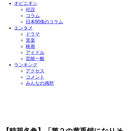
オピニオン
社説
コラム
日本関係のコラム
エンタメ
ドラマ
音楽
映画
アイドル
芸能一般
ランキング
アクセス
コメント
みんなの感想
【時視各角】「第２の黄禹錫になりそ