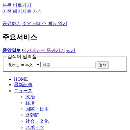
본문 바로가기
이전 페이지로 가기
공유하기
주요 서비스 메뉴 열기
주요서비스
중앙일보
메가메뉴로 돌아가기
닫기
검색어 입력폼
검색
HOME
最新記事
ニュース
政治
経済
国際・日本
北朝鮮
社会・文化
スポーツ